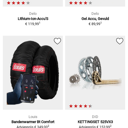
Delo
Delo
Lithium-Ion-Accu'S
Gel Accu, Gevuld
1
1
€ 119,99
€ 89,99
Louis
DID
Bandenwarmer Bt Comfort
KETTINGSET 525VX3
2
2
Adviesprijs € 349,00
Adviesprijs € 153,99