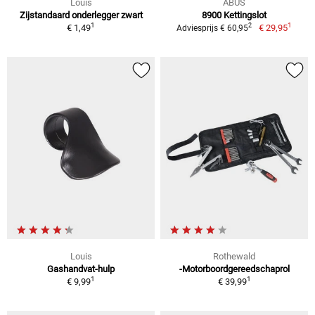
Louis
ABUS
Zijstandaard onderlegger zwart
8900 Kettingslot
1
1
2
€ 1,49
€ 29,95
Adviesprijs € 60,95
Louis
Rothewald
Gashandvat-hulp
-Motorboordgereedschaprol
1
1
€ 9,99
€ 39,99