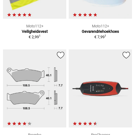
Moto112+
Moto112+
Veiligheidsvest
Gevarendriehoekhoes
1
1
€ 2,99
€ 7,99
Brembo
ProCharger