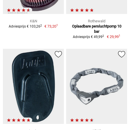
K&N
Rothewald
1
2
€ 73,20
Oplaadbare persluchtpomp 10
Adviesprijs € 103,26
bar
1
2
€ 29,99
Adviesprijs € 49,99