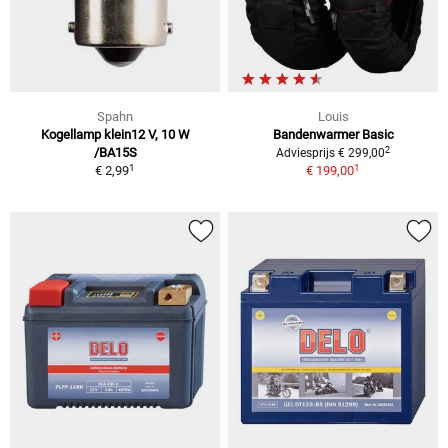
Spahn
Louis
Kogellamp klein12 V, 10 W
Bandenwarmer Basic
2
/BA15S
Adviesprijs € 299,00
1
1
€ 2,99
€ 199,00