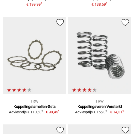
1
1
€ 199,99
€ 138,59
TRW
TRW
Koppelingslamellen-Sets
Koppelingsveren Versterkt
1
1
2
2
€ 99,45
€ 14,31
Adviesprijs € 110,50
Adviesprijs € 15,90