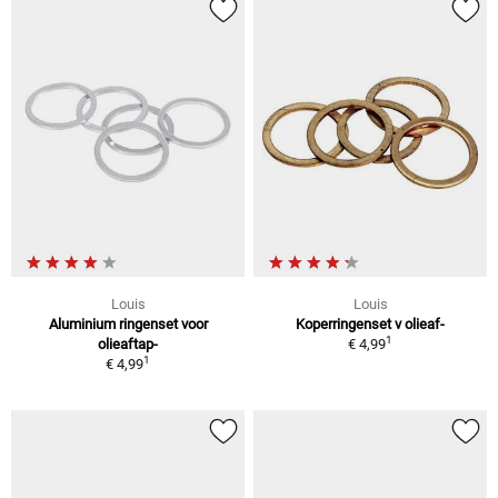
Louis
Louis
Aluminium ringenset voor
Koperringenset v olieaf-
1
olieaftap-
€ 4,99
1
€ 4,99