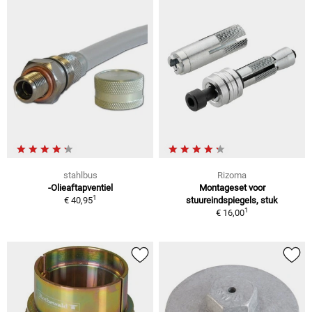
stahlbus
Rizoma
-Olieaftapventiel
Montageset voor
1
€ 40,95
stuureindspiegels, stuk
1
€ 16,00