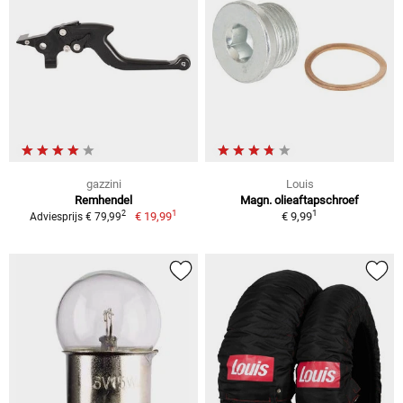
gazzini
Louis
Remhendel
Magn. olieaftapschroef
1
1
2
€ 19,99
€ 9,99
Adviesprijs € 79,99