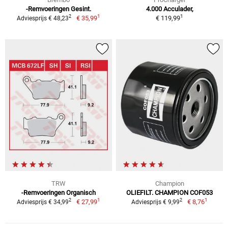
-Remvoeringen Gesint.
4.000 Acculader,
1
1
2
€ 35,99
€ 119,99
Adviesprijs € 48,23
TRW
Champion
-Remvoeringen Organisch
OLIEFILT. CHAMPION COF053
1
1
2
2
€ 27,99
€ 8,76
Adviesprijs € 34,99
Adviesprijs € 9,99