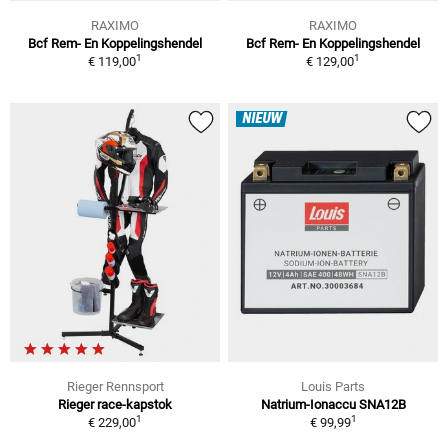
RAXIMO
RAXIMO
Bcf Rem- En Koppelingshendel
Bcf Rem- En Koppelingshendel
1
1
€ 119,00
€ 129,00
NIEUW
Rieger Rennsport
Louis Parts
Rieger race-kapstok
Natrium-Ionaccu SNA12B
1
1
€ 229,00
€ 99,99