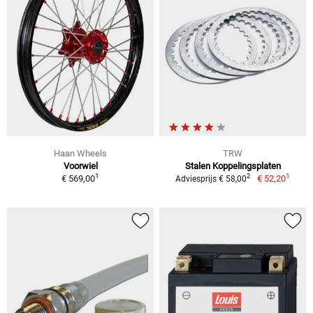
Haan Wheels
TRW
Voorwiel
Stalen Koppelingsplaten
1
1
2
€ 569,00
€ 52,20
Adviesprijs € 58,00