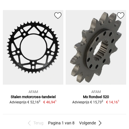
AFAM
AFAM
Stalen motorcross-tandwiel
Mx Rondsel 520
1
1
2
2
€ 46,94
€ 14,16
Adviesprijs € 52,16
Adviesprijs € 15,73
Terug
Pagina 1 van 8
Volgende