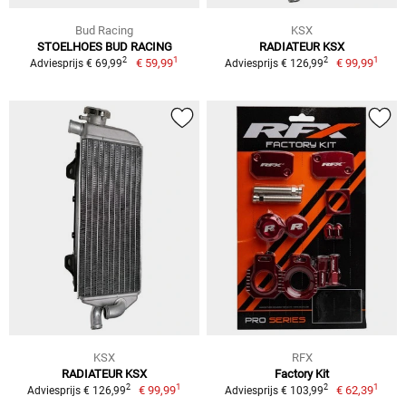
Bud Racing
KSX
STOELHOES BUD RACING
RADIATEUR KSX
1
1
2
2
€ 59,99
€ 99,99
Adviesprijs € 69,99
Adviesprijs € 126,99
KSX
RFX
RADIATEUR KSX
Factory Kit
1
1
2
2
€ 99,99
€ 62,39
Adviesprijs € 126,99
Adviesprijs € 103,99