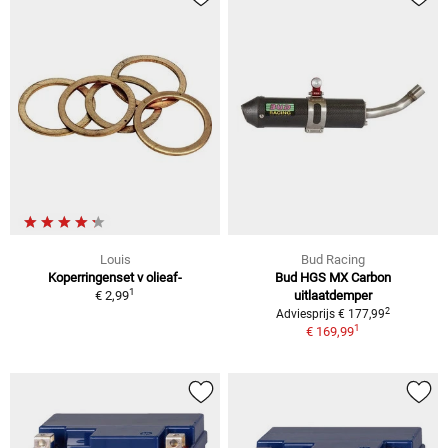
Louis
Bud Racing
Koperringenset v olieaf-
Bud HGS MX Carbon
1
€ 2,99
uitlaatdemper
2
Adviesprijs € 177,99
1
€ 169,99