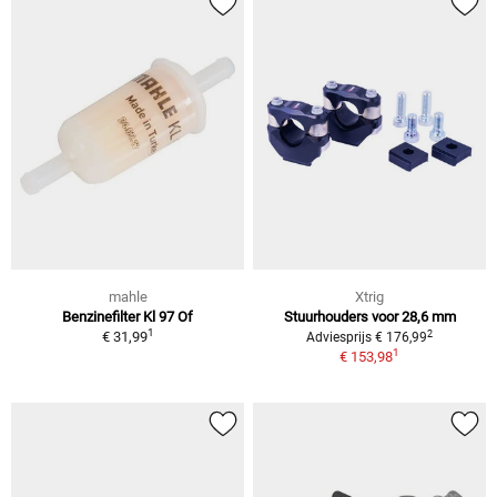
mahle
Xtrig
Benzinefilter Kl 97 Of
Stuurhouders voor 28,6 mm
1
2
€ 31,99
Adviesprijs € 176,99
1
€ 153,98