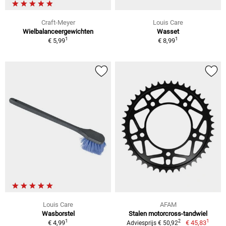
Craft-Meyer
Louis Care
Wielbalanceergewichten
Wasset
1
1
€ 5,99
€ 8,99
Louis Care
AFAM
Wasborstel
Stalen motorcross-tandwiel
1
1
2
€ 4,99
€ 45,83
Adviesprijs € 50,92