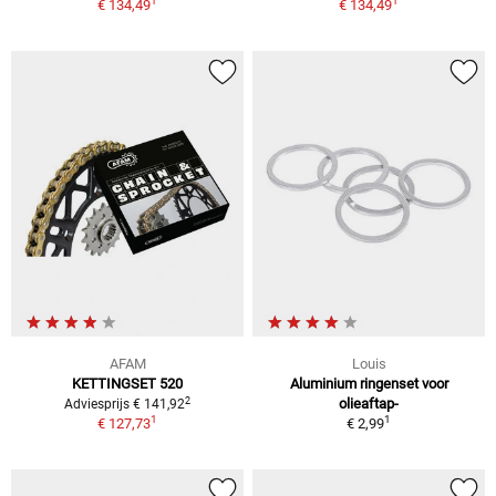
1
1
€ 134,49
€ 134,49
AFAM
Louis
KETTINGSET 520
Aluminium ringenset voor
2
olieaftap-
Adviesprijs € 141,92
1
1
€ 127,73
€ 2,99