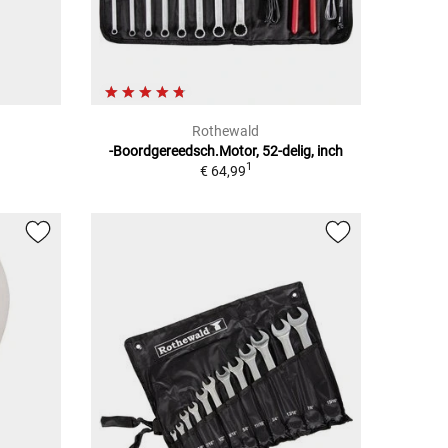
Rothewald
-Boordgereedsch.Motor, 52-delig, inch
1
€ 64,99