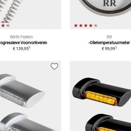
Wirth Federn
RR
rogressieve Voorvorkveren
-Olietemperatuurmeter
1
1
€ 139,95
€ 99,99