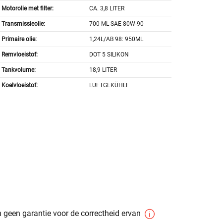
Motorolie met filter:
CA. 3,8 LITER
Transmissieolie:
700 ML SAE 80W-90
Primaire olie:
1,24L/AB 98: 950ML
Remvloeistof:
DOT 5 SILIKON
Tankvolume:
18,9 LITER
Koelvloeistof:
LUFTGEKÜHLT
 geen garantie voor de correctheid ervan