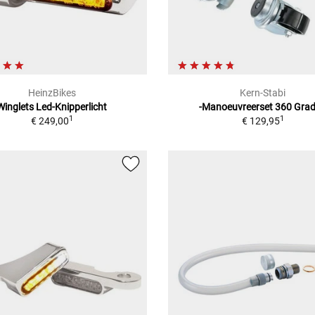
HeinzBikes
Kern-Stabi
Winglets Led-Knipperlicht
-Manoeuvreerset 360 Gra
1
1
€ 249,00
€ 129,95