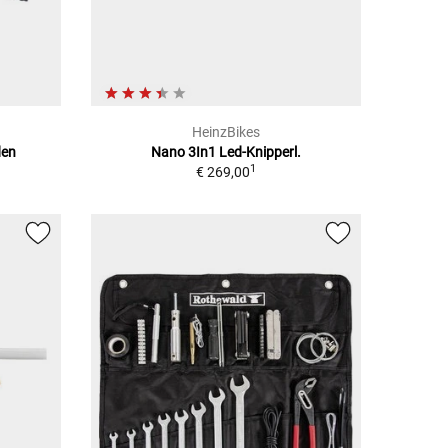
HeinzBikes
den
Nano 3In1 Led-Knipperl.
1
€ 269,00