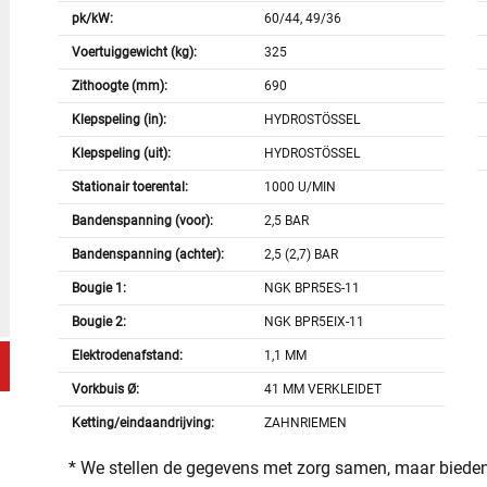
pk/kW:
60/44, 49/36
Voertuiggewicht (kg):
325
Zithoogte (mm):
690
Klepspeling (in):
HYDROSTÖSSEL
Klepspeling (uit):
HYDROSTÖSSEL
Stationair toerental:
1000 U/MIN
Bandenspanning (voor):
2,5 BAR
Bandenspanning (achter):
2,5 (2,7) BAR
Bougie 1:
NGK BPR5ES-11
Bougie 2:
NGK BPR5EIX-11
Elektrodenafstand:
1,1 MM
Vorkbuis Ø:
41 MM VERKLEIDET
Ketting/eindaandrijving:
ZAHNRIEMEN
* We stellen de gegevens met zorg samen, maar bieden