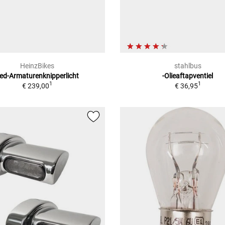
HeinzBikes
stahlbus
ed-Armaturenknipperlicht
-Olieaftapventiel
1
1
€ 239,00
€ 36,95