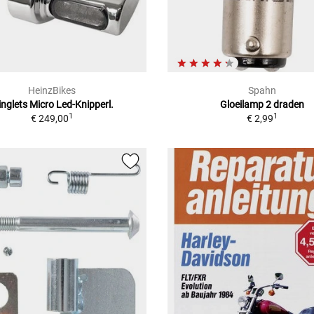
HeinzBikes
Spahn
nglets Micro Led-Knipperl.
Gloeilamp 2 draden
1
1
€ 249,00
€ 2,99