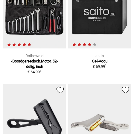
Rothewald
saito
-Boordgereedsch.Motor, 52-
Gel-Accu
1
delig, inch
€ 69,99
1
€ 64,99