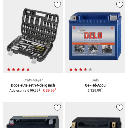
Craft-Meyer
Delo
Dopsleutelset 94-delig inch
Gel-Hd-Accu
1
1
2
€ 39,99
€ 129,99
Adviesprijs € 99,99