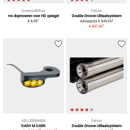
Screws4Bikes
Falcon
rvs dopmoeren voor HD spiegel
Double Groove-Uitlaatsysteem
1
2
€ 8,99
Adviesprijs € 849,95
1
€ 807,45
KELLERMANN
Falcon
DASH M DARK
Double Groove-Uitlaatsysteem
1