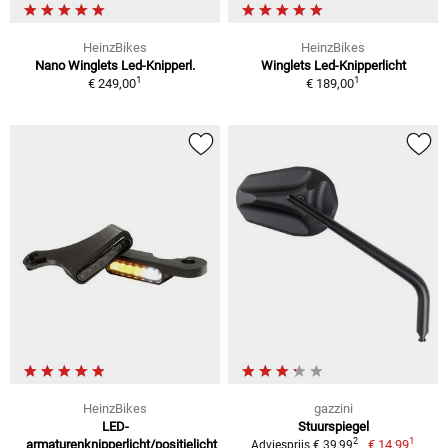
HeinzBikes
HeinzBikes
Nano Winglets Led-Knipperl.
Winglets Led-Knipperlicht
1
1
€ 249,00
€ 189,00
HeinzBikes
gazzini
LED-
Stuurspiegel
1
2
armaturenknipperlicht/positielicht
€ 14,99
Adviesprijs € 39,99