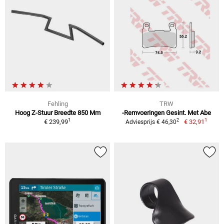
Fehling
TRW
Hoog Z-Stuur Breedte 850 Mm
-Remvoeringen Gesint. Met Abe
1
1
2
€ 239,99
€ 32,91
Adviesprijs € 46,30