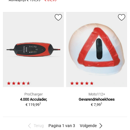
ProCharger
Moto112+
4.000 Acculader,
Gevarendriehoekhoes
1
1
€ 119,99
€ 7,99
Terug
Pagina 1 van 3
Volgende