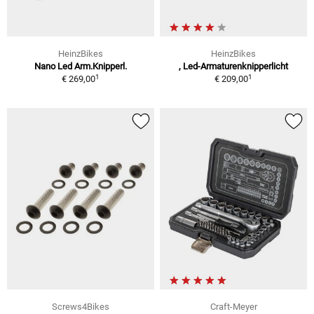
HeinzBikes
HeinzBikes
Nano Led Arm.Knipperl.
, Led-Armaturenknipperlicht
1
1
€ 269,00
€ 209,00
Screws4Bikes
Craft-Meyer