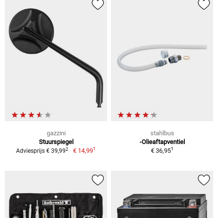
gazzini
stahlbus
Stuurspiegel
-Olieaftapventiel
1
1
2
€ 14,99
€ 36,95
Adviesprijs € 39,99