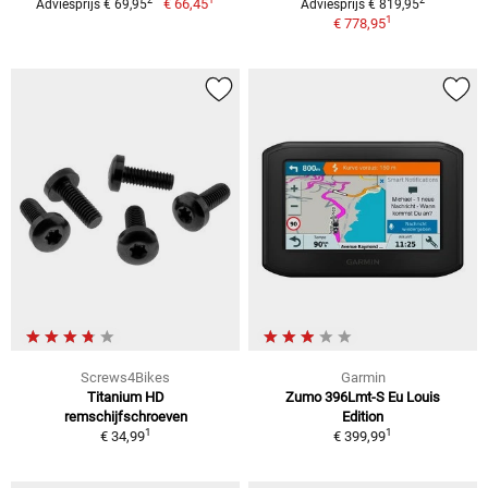
2
2
€ 66,45
Adviesprijs € 69,95
Adviesprijs € 819,95
1
€ 778,95
Screws4Bikes
Garmin
Titanium HD
Zumo 396Lmt-S Eu Louis
remschijfschroeven
Edition
1
1
€ 34,99
€ 399,99