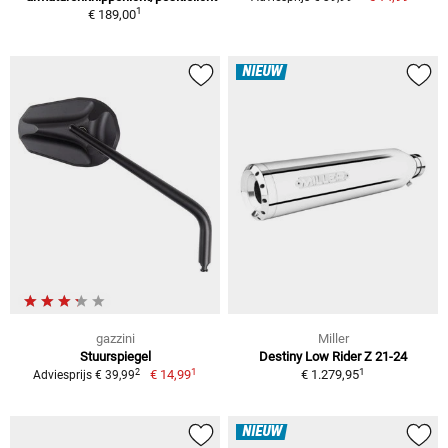
1
€ 189,00
NIEUW
gazzini
Miller
Stuurspiegel
Destiny Low Rider Z 21-24
1
1
2
€ 14,99
€ 1.279,95
Adviesprijs € 39,99
NIEUW