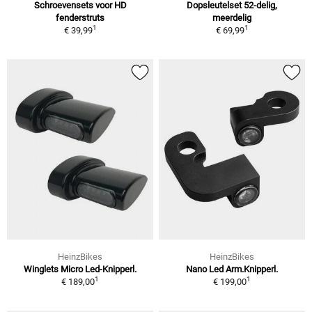
Schroevensets voor HD
Dopsleutelset 52-delig,
fenderstruts
meerdelig
1
1
€ 39,99
€ 69,99
HeinzBikes
HeinzBikes
Winglets Micro Led-Knipperl.
Nano Led Arm.Knipperl.
1
1
€ 189,00
€ 199,00