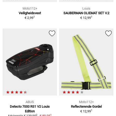
Moto112+
Louis
Veiligheidsvest
SAUBERMAN OLIEMAT SET V.2
1
1
€ 2,99
€ 12,99
ABUS
Moto112+
Detecto 7000 RS1 V2 Louis
Reflecterende Gordel
1
Edition
€ 12,99
1
2
€ 89,95
Adviesprijs € 139,95