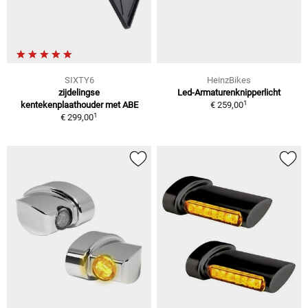
SIXTY6
HeinzBikes
zijdelingse
Led-Armaturenknipperlicht
1
kentekenplaathouder met ABE
€ 259,00
1
€ 299,00