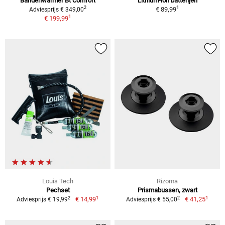
Bandenwarmer Bt Comfort
Lithium-ion batterijen
1
2
€ 89,99
Adviesprijs € 349,00
1
€ 199,99
Louis Tech
Rizoma
Pechset
Prismabussen, zwart
1
1
2
2
€ 14,99
€ 41,25
Adviesprijs € 19,99
Adviesprijs € 55,00