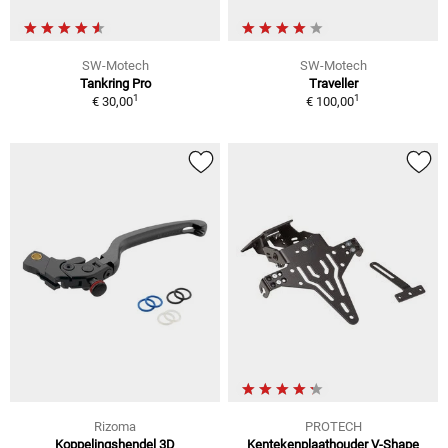
SW-Motech
SW-Motech
Tankring Pro
Traveller
1
1
€ 30,00
€ 100,00
Rizoma
PROTECH
Koppelingshendel 3D
Kentekenplaathouder V-Shape