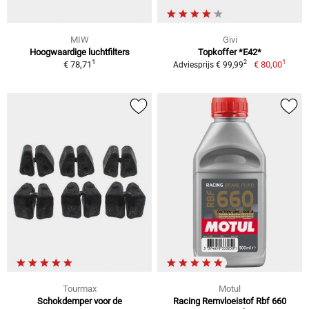
MIW
Givi
Hoogwaardige luchtfilters
Topkoffer *E42*
1
1
2
€ 78,71
€ 80,00
Adviesprijs € 99,99
Tourmax
Motul
Schokdemper voor de
Racing Remvloeistof Rbf 660