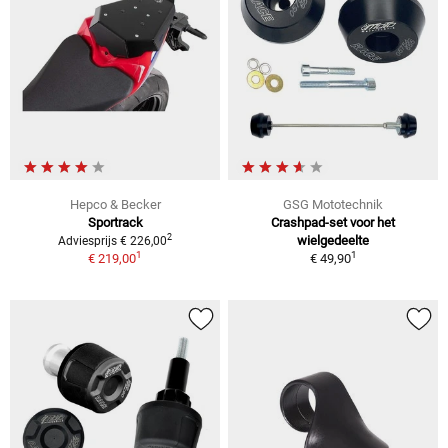
Hepco & Becker
GSG Mototechnik
Sportrack
Crashpad-set voor het
2
wielgedeelte
Adviesprijs € 226,00
1
1
€ 219,00
€ 49,90