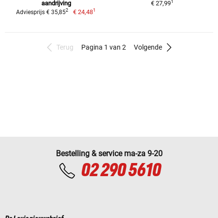
1
aandrijving
€ 27,99
1
2
€ 24,48
Adviesprijs € 35,85
Terug
Pagina 1 van 2
Volgende
Bestelling & service ma-za 9-20
02 290 5610