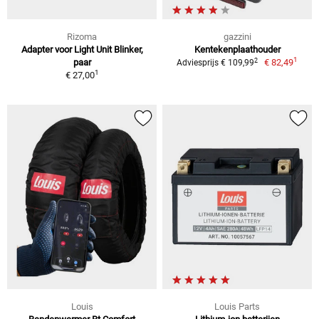
Rizoma
gazzini
Adapter voor Light Unit Blinker,
Kentekenplaathouder
1
2
paar
€ 82,49
Adviesprijs € 109,99
1
€ 27,00
Louis
Louis Parts