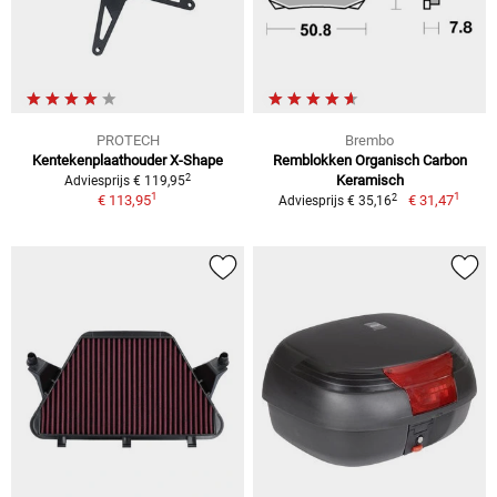
PROTECH
Brembo
Kentekenplaathouder X-Shape
Remblokken Organisch Carbon
2
Keramisch
Adviesprijs € 119,95
1
1
2
€ 113,95
€ 31,47
Adviesprijs € 35,16