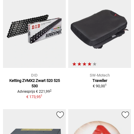
DID
SW-Motech
Ketting ZVMX2 Zwart 520 525
Traveller
1
530
€ 90,00
2
Adviesprijs € 221,99
1
€ 173,95