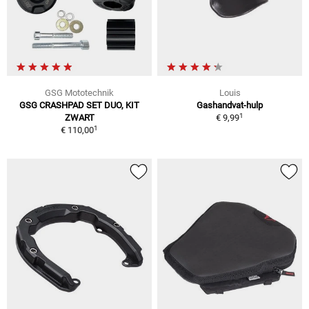
GSG Mototechnik
Louis
GSG CRASHPAD SET DUO, KIT
Gashandvat-hulp
1
ZWART
€ 9,99
1
€ 110,00