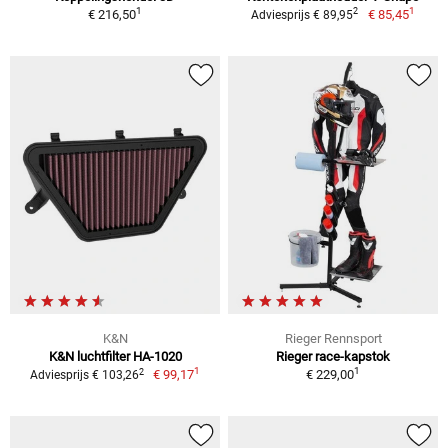
1
1
2
€ 216,50
€ 85,45
Adviesprijs € 89,95
K&N
Rieger Rennsport
K&N luchtfilter HA-1020
Rieger race-kapstok
1
1
2
€ 99,17
€ 229,00
Adviesprijs € 103,26