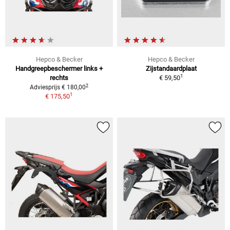
Hepco & Becker
Hepco & Becker
Handgreepbeschermer links +
Zijstandaardplaat
1
rechts
€ 59,50
2
Adviesprijs € 180,00
1
€ 175,50