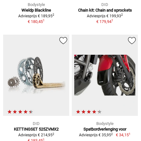
Bodystyle
DID
Wieldp Blackline
Chain kit: Chain and sprockets
2
2
Adviesprijs € 189,95
Adviesprijs € 199,93
1
1
€ 180,45
€ 179,94
DID
Bodystyle
KETTINGSET 525ZVMX2
Spatbordverlenging voor
1
2
2
€ 34,15
Adviesprijs € 214,95
Adviesprijs € 35,95
1
€ 193,45