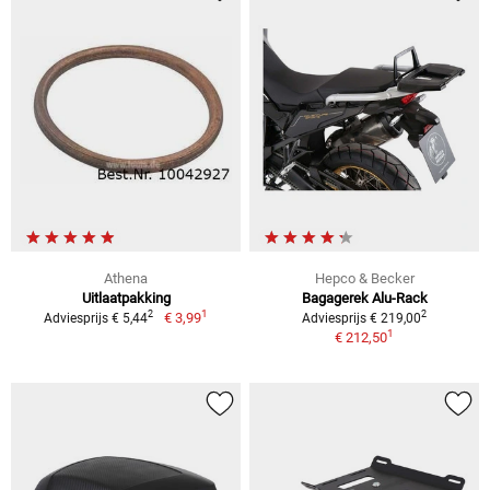
Athena
Hepco & Becker
Uitlaatpakking
Bagagerek Alu-Rack
1
2
2
€ 3,99
Adviesprijs € 5,44
Adviesprijs € 219,00
1
€ 212,50