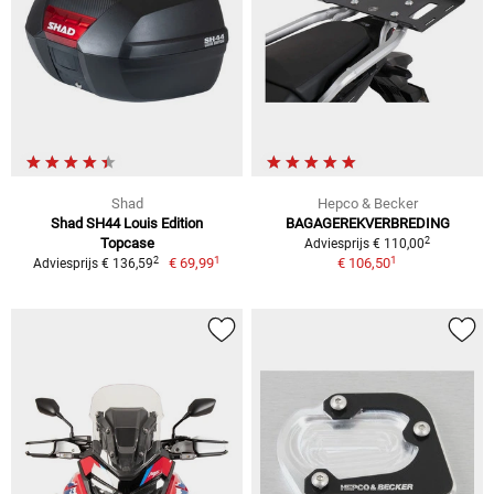
Shad
Hepco & Becker
Shad SH44 Louis Edition
BAGAGEREKVERBREDING
2
Topcase
Adviesprijs € 110,00
1
1
2
€ 69,99
€ 106,50
Adviesprijs € 136,59