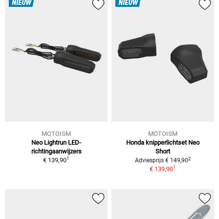
NIEUW
NIEUW
MOTOISM
MOTOISM
Neo Lightrun LED-
Honda knipperlichtset Neo
richtingaanwijzers
Short
1
2
€ 139,90
Adviesprijs € 149,90
1
€ 139,90