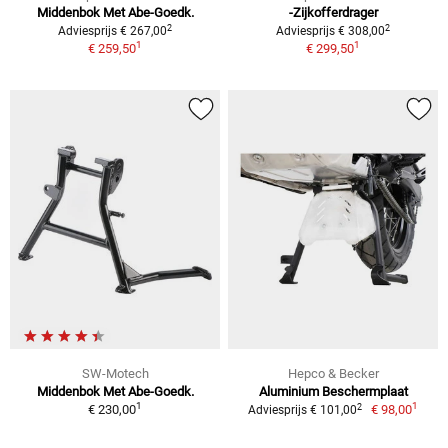
Middenbok Met Abe-Goedk.
-Zijkofferdrager
2
2
Adviesprijs € 267,00
Adviesprijs € 308,00
1
1
€ 259,50
€ 299,50
SW-Motech
Hepco & Becker
Middenbok Met Abe-Goedk.
Aluminium Beschermplaat
1
1
2
€ 230,00
€ 98,00
Adviesprijs € 101,00