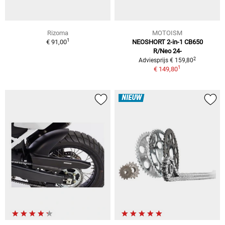
Rizoma
MOTOISM
1
€ 91,00
NEOSHORT 2-in-1 CB650
R/Neo 24-
2
Adviesprijs € 159,80
1
€ 149,80
NIEUW