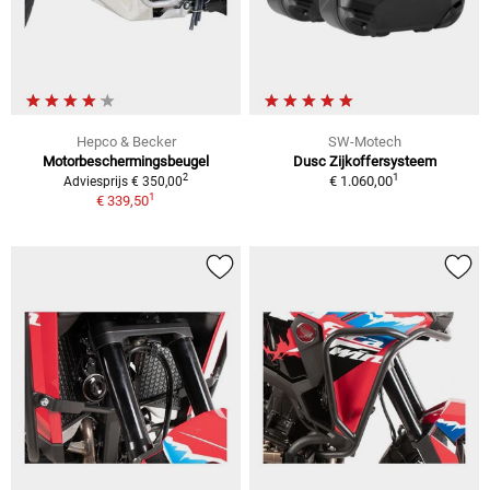
Hepco & Becker
SW-Motech
Motorbeschermingsbeugel
Dusc Zijkoffersysteem
1
2
€ 1.060,00
Adviesprijs € 350,00
1
€ 339,50