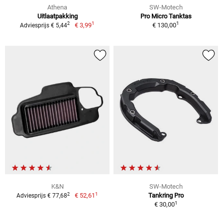
Athena
SW-Motech
Uitlaatpakking
Pro Micro Tanktas
1
1
2
€ 3,99
€ 130,00
Adviesprijs € 5,44
K&N
SW-Motech
1
2
€ 52,61
Tankring Pro
Adviesprijs € 77,68
1
€ 30,00