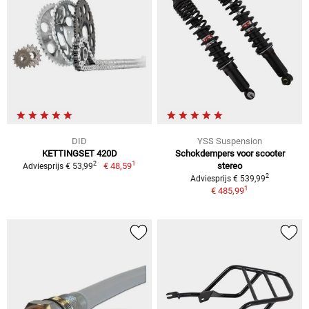
DID
YSS Suspension
KETTINGSET 420D
Schokdempers voor scooter
1
2
€ 48,59
stereo
Adviesprijs € 53,99
2
Adviesprijs € 539,99
1
€ 485,99