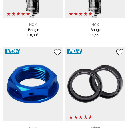
NGK
NGK
-Bougie
-Bougie
1
1
€ 8,99
€ 9,99
NIEUW
NIEUW
Scar
Ariete