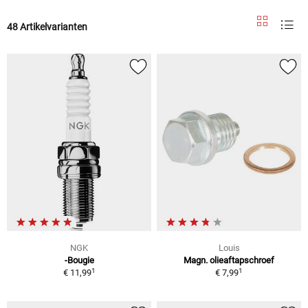
48 Artikelvarianten
NGK
Louis
-Bougie
Magn. olieaftapschroef
1
1
€ 11,99
€ 7,99