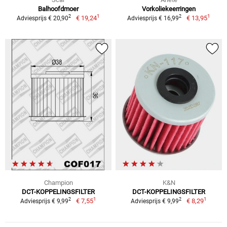
Balhoofdmoer
Vorkoliekeerringen
1
1
2
2
€ 19,24
€ 13,95
Adviesprijs € 20,90
Adviesprijs € 16,99
Champion
K&N
DCT-KOPPELINGSFILTER
DCT-KOPPELINGSFILTER
1
1
2
2
€ 7,55
€ 8,29
Adviesprijs € 9,99
Adviesprijs € 9,99