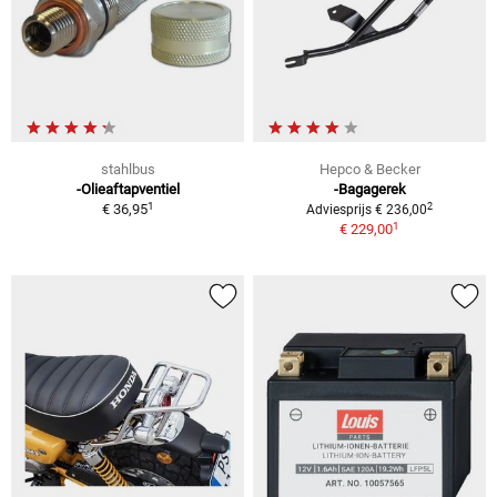
stahlbus
Hepco & Becker
-Olieaftapventiel
-Bagagerek
1
2
€ 36,95
Adviesprijs € 236,00
1
€ 229,00