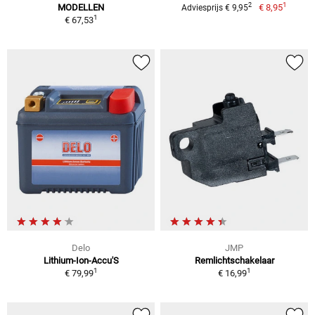
1
2
MODELLEN
€ 8,95
Adviesprijs € 9,95
1
€ 67,53
Delo
JMP
Lithium-Ion-Accu'S
Remlichtschakelaar
1
1
€ 79,99
€ 16,99