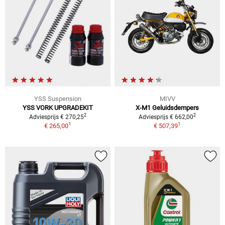
YSS Suspension
MIVV
YSS VORK UPGRADEKIT
X-M1 Geluidsdempers
2
2
Adviesprijs € 270,25
Adviesprijs € 662,00
1
1
€ 265,00
€ 507,39