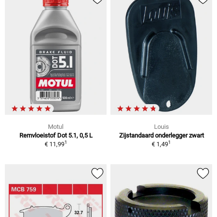
Motul
Louis
Remvloeistof Dot 5.1, 0,5 L
Zijstandaard onderlegger zwart
1
1
€ 11,99
€ 1,49