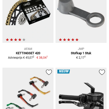
AFAM
JMP
KETTINGSET 420
Stofkap 1 Stuk
1
1
2
€ 38,04
€ 2,17
Adviesprijs € 45,07
NIEUW