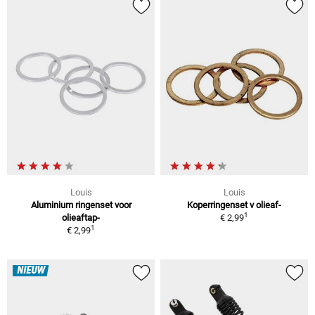
Louis
Louis
Aluminium ringenset voor
Koperringenset v olieaf-
1
olieaftap-
€ 2,99
1
€ 2,99
NIEUW