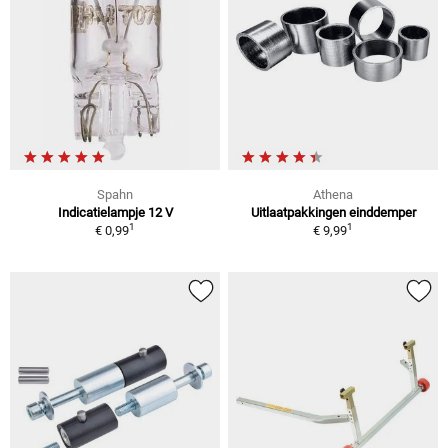
Spahn
Athena
Indicatielampje 12 V
Uitlaatpakkingen einddemper
1
1
€ 0,99
€ 9,99