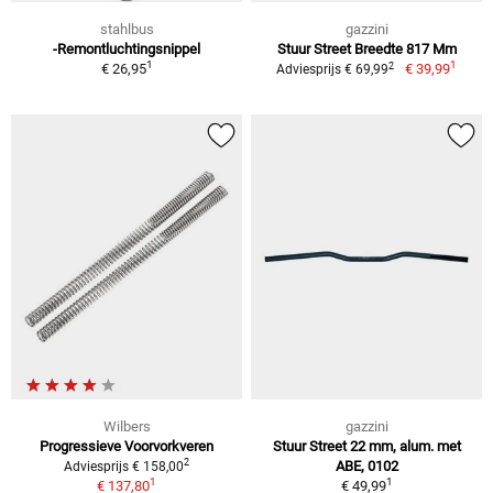
stahlbus
gazzini
-Remontluchtingsnippel
Stuur Street Breedte 817 Mm
1
1
2
€ 26,95
€ 39,99
Adviesprijs € 69,99
Wilbers
gazzini
Progressieve Voorvorkveren
Stuur Street 22 mm, alum. met
2
ABE, 0102
Adviesprijs € 158,00
1
1
€ 137,80
€ 49,99