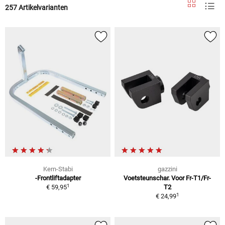
257 Artikelvarianten
Kern-Stabi
gazzini
-Frontliftadapter
Voetsteunschar. Voor Fr-T1/Fr-
1
€ 59,95
T2
1
€ 24,99