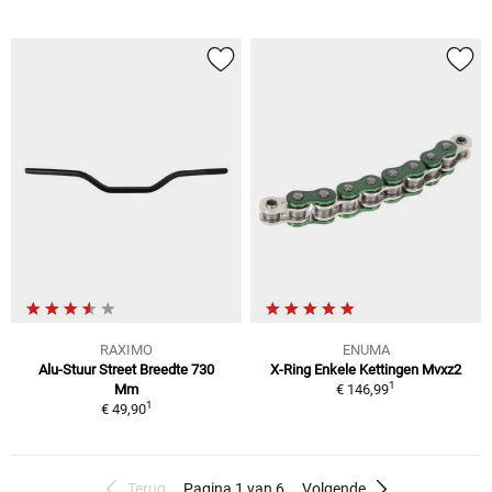
RAXIMO
ENUMA
Alu-Stuur Street Breedte 730
X-Ring Enkele Kettingen Mvxz2
1
Mm
€ 146,99
1
€ 49,90
Terug
Pagina 1 van 6
Volgende