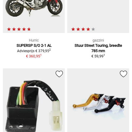
Hurric
gazzini
SUPERSP S/O 2-1 AL
Stuur Street Touring, breedte
2
785 mm
Adviesprijs € 379,95
1
1
€ 360,95
€ 59,99