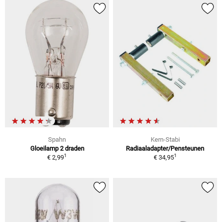
Spahn
Kern-Stabi
Gloeilamp 2 draden
Radiaaladapter/Pensteunen
1
1
€ 2,99
€ 34,95