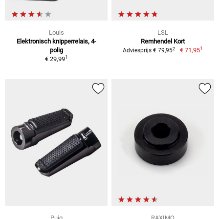
Louis
LSL
Elektronisch knipperrelais, 4-
Remhendel Kort
1
2
polig
€ 71,95
Adviesprijs € 79,95
1
€ 29,99
Puig
RAXIMO