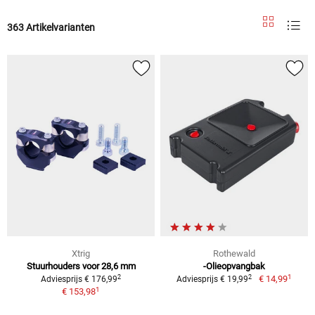
363 Artikelvarianten
Xtrig
Rothewald
Stuurhouders voor 28,6 mm
-Olieopvangbak
1
2
2
€ 14,99
Adviesprijs € 176,99
Adviesprijs € 19,99
1
€ 153,98