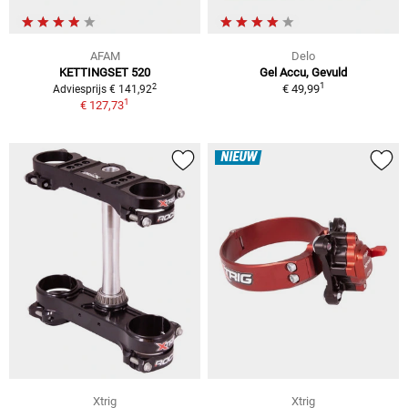
AFAM
Delo
KETTINGSET 520
Gel Accu, Gevuld
1
2
€ 49,99
Adviesprijs € 141,92
1
€ 127,73
NIEUW
Xtrig
Xtrig