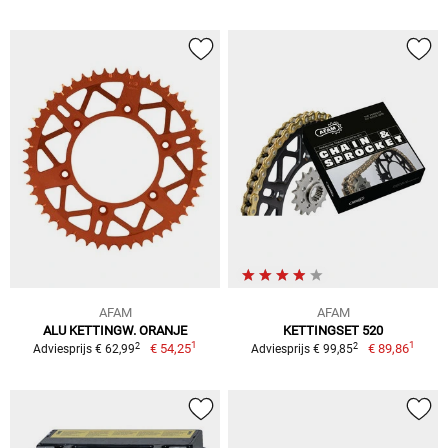
AFAM
AFAM
ALU KETTINGW. ORANJE
KETTINGSET 520
1
1
2
2
€ 54,25
€ 89,86
Adviesprijs € 62,99
Adviesprijs € 99,85