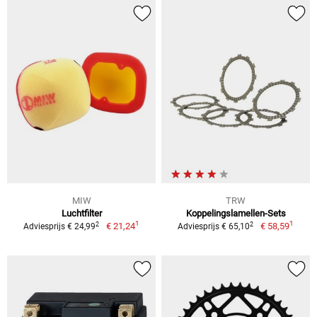
MIW
TRW
Luchtfilter
Koppelingslamellen-Sets
1
1
2
2
€ 21,24
€ 58,59
Adviesprijs € 24,99
Adviesprijs € 65,10