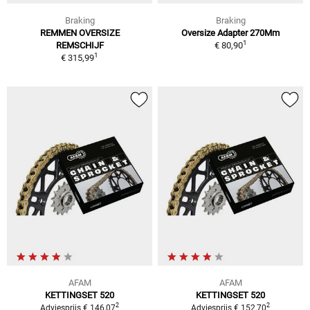
Braking
Braking
REMMEN OVERSIZE
Oversize Adapter 270Mm
1
REMSCHIJF
€ 80,90
1
€ 315,99
AFAM
AFAM
KETTINGSET 520
KETTINGSET 520
2
2
Adviesprijs € 146,07
Adviesprijs € 152,70