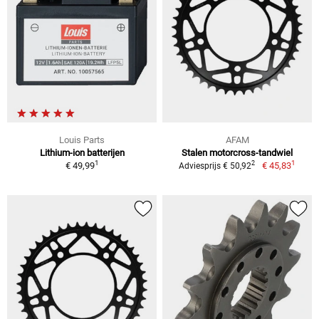
Louis Parts
AFAM
Lithium-ion batterijen
Stalen motorcross-tandwiel
1
1
2
€ 49,99
€ 45,83
Adviesprijs € 50,92