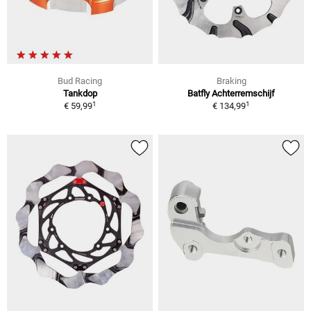
Bud Racing
Braking
Tankdop
Batfly Achterremschijf
1
1
€ 59,99
€ 134,99