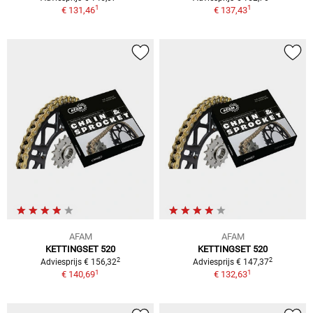
1
1
€ 131,46
€ 137,43
AFAM
AFAM
KETTINGSET 520
KETTINGSET 520
2
2
Adviesprijs € 156,32
Adviesprijs € 147,37
1
1
€ 140,69
€ 132,63