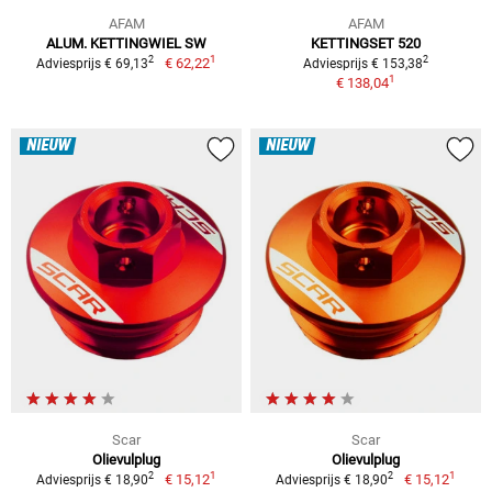
AFAM
AFAM
ALUM. KETTINGWIEL SW
KETTINGSET 520
1
2
2
€ 62,22
Adviesprijs € 69,13
Adviesprijs € 153,38
1
€ 138,04
NIEUW
NIEUW
Scar
Scar
Olievulplug
Olievulplug
1
1
2
2
€ 15,12
€ 15,12
Adviesprijs € 18,90
Adviesprijs € 18,90