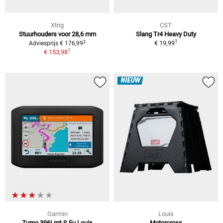
Xtrig
CST
Stuurhouders voor 28,6 mm
Slang Tr4 Heavy Duty
1
2
€ 19,99
Adviesprijs € 176,99
1
€ 153,98
NIEUW
Garmin
Louis
Zumo 396Lmt-S Eu Louis
Motorcross