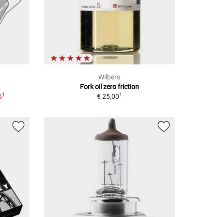
Wilbers
Fork oil zero friction
1
1
5
€ 25,00