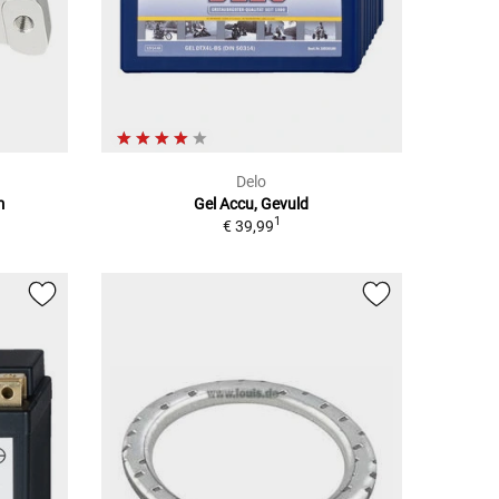
Delo
m
Gel Accu, Gevuld
1
€ 39,99