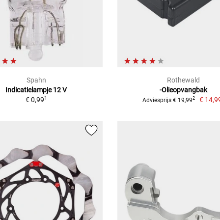
Spahn
Rothewald
Indicatielampje 12 V
-Olieopvangbak
1
€ 0,99
€ 14,9
2
Adviesprijs € 19,99