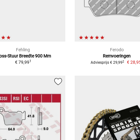
Fehling
Ferodo
oss-Stuur Breedte 900 Mm
Remvoeringen
1
€ 79,99
€ 28,9
2
Adviesprijs € 29,99