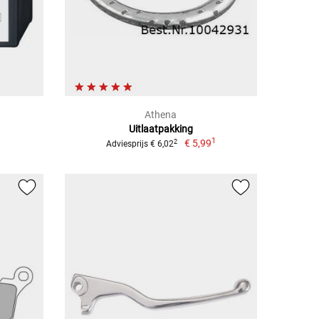
Athena
Uitlaatpakking
1
€ 5,99
2
Adviesprijs € 6,02