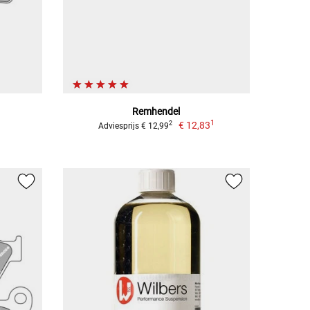
Remhendel
1
€ 12,83
2
Adviesprijs € 12,99