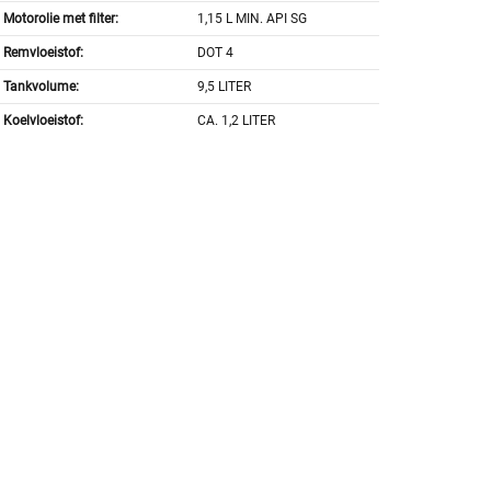
Motorolie met filter:
1,15 L MIN. API SG
Remvloeistof:
DOT 4
Tankvolume:
9,5 LITER
Koelvloeistof:
CA. 1,2 LITER