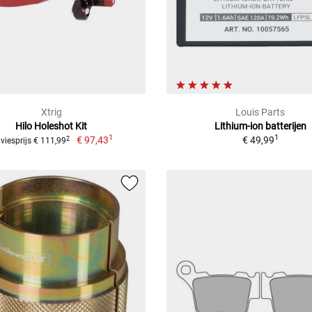
Xtrig
Louis Parts
Hilo Holeshot Kit
Lithium-ion batterijen
1
1
€ 97,43
€ 49,99
2
viesprijs € 111,99