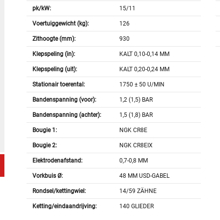
pk/kW:
15/11
Voertuiggewicht (kg):
126
Zithoogte (mm):
930
Klepspeling (in):
KALT 0,10-0,14 MM
Klepspeling (uit):
KALT 0,20-0,24 MM
Stationair toerental:
1750 ± 50 U/MIN
Bandenspanning (voor):
1,2 (1,5) BAR
Bandenspanning (achter):
1,5 (1,8) BAR
Bougie 1:
NGK CR8E
Bougie 2:
NGK CR8EIX
Elektrodenafstand:
0,7-0,8 MM
Vorkbuis Ø:
48 MM USD-GABEL
Rondsel/kettingwiel:
14/59 ZÄHNE
Ketting/eindaandrijving:
140 GLIEDER