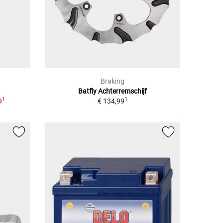
Braking
Batfly Achterremschijf
1
1
9
€ 134,99