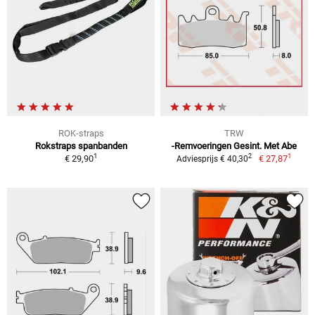
ROK-straps
TRW
Rokstraps spanbanden
-Remvoeringen Gesint. Met Abe
1
1
2
€ 29,90
€ 27,87
Adviesprijs € 40,30