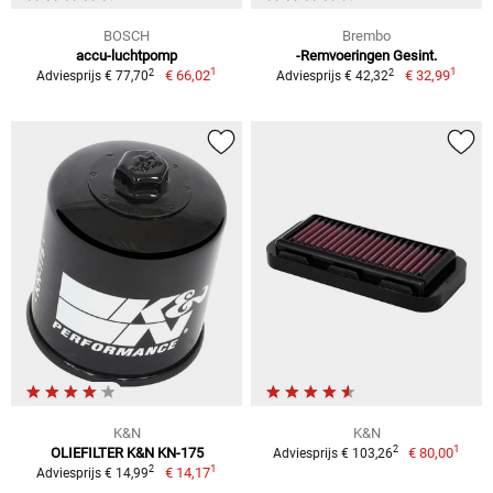
BOSCH
Brembo
accu-luchtpomp
-Remvoeringen Gesint.
1
1
2
2
€ 66,02
€ 32,99
Adviesprijs € 77,70
Adviesprijs € 42,32
K&N
K&N
1
2
OLIEFILTER K&N KN-175
€ 80,00
Adviesprijs € 103,26
1
2
€ 14,17
Adviesprijs € 14,99