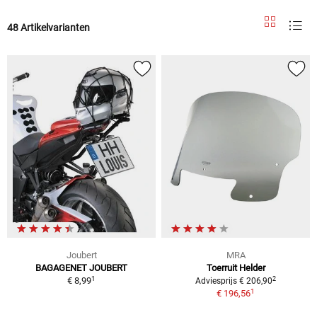
48 Artikelvarianten
Joubert
MRA
BAGAGENET JOUBERT
Toerruit Helder
1
2
€ 8,99
Adviesprijs € 206,90
1
€ 196,56