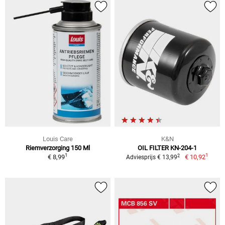
Louis Care
K&N
Riemverzorging 150 Ml
OIL FILTER KN-204-1
1
1
2
€ 8,99
€ 10,92
Adviesprijs € 13,99