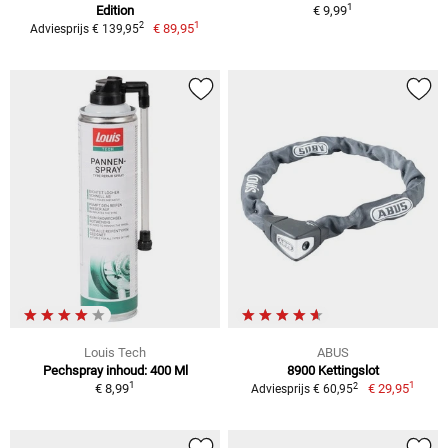
1
Edition
€ 9,99
1
2
€ 89,95
Adviesprijs € 139,95
Louis Tech
ABUS
Pechspray inhoud: 400 Ml
8900 Kettingslot
1
1
2
€ 8,99
€ 29,95
Adviesprijs € 60,95