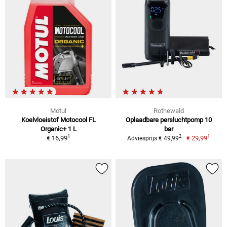
Motul
Rothewald
Koelvloeistof Motocool FL
Oplaadbare persluchtpomp 10
Organic+ 1 L
bar
1
1
2
€ 16,99
€ 29,99
Adviesprijs € 49,99