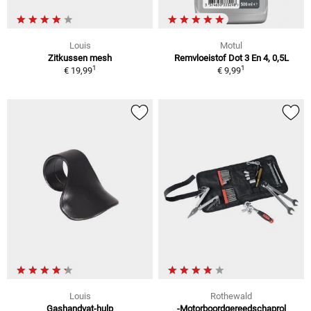
Louis
Motul
Zitkussen mesh
Remvloeistof Dot 3 En 4, 0,5L
1
1
€ 19,99
€ 9,99
Louis
Rothewald
Gashandvat-hulp
-Motorboordgereedschaprol