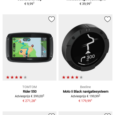
1
1
€ 9,99
€ 39,99
TOMTOM
Beeline
Rider 550
Moto Ii Black navigatiesysteem
2
2
Adviesprijs € 399,00
Adviesprijs € 199,99
1
1
€ 271,28
€ 179,99