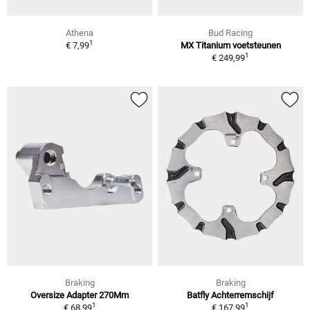
Athena
Bud Racing
1
€ 7,99
MX Titanium voetsteunen
1
€ 249,99
Braking
Braking
Oversize Adapter 270Mm
Batfly Achterremschijf
1
1
€ 68,99
€ 167,99