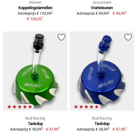
Hinson
Accossato
Koppelingslamellen
Voetsteunen
1
2
2
€ 49,99
Adviesprijs € 143,99
Adviesprijs € 84,99
1
€ 128,52
Bud Racing
Bud Racing
Tankdop
Tankdop
1
1
2
2
€ 47,99
€ 47,99
Adviesprijs € 58,99
Adviesprijs € 58,99