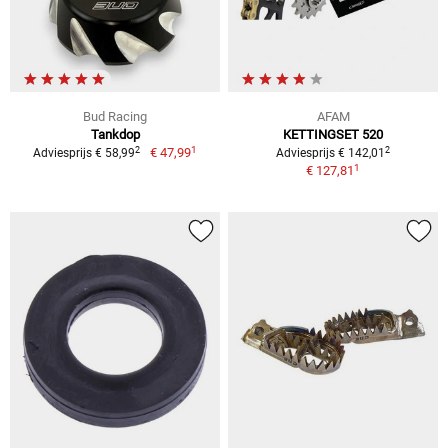
Bud Racing
AFAM
Tankdop
KETTINGSET 520
1
2
2
€ 47,99
Adviesprijs € 58,99
Adviesprijs € 142,01
1
€ 127,81