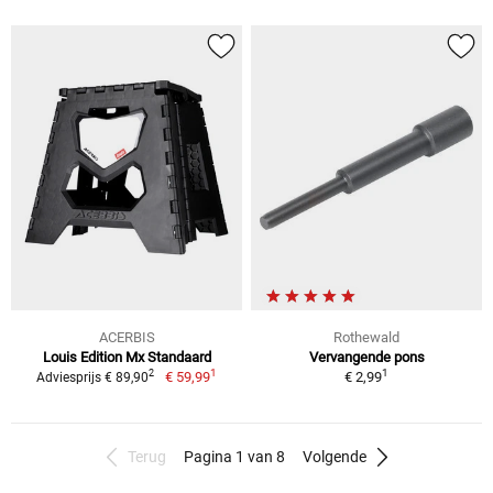
ACERBIS
Rothewald
Louis Edition Mx Standaard
Vervangende pons
1
1
2
€ 59,99
€ 2,99
Adviesprijs € 89,90
Terug
Pagina 1 van 8
Volgende