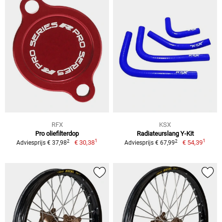
RFX
KSX
Pro oliefilterdop
Radiateurslang Y-Kit
1
1
2
2
€ 30,38
€ 54,39
Adviesprijs € 37,98
Adviesprijs € 67,99