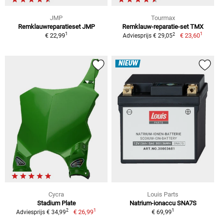
JMP
Tourmax
Remklauwreparatieset JMP
Remklauw-reparatie-set TMX
1
1
2
€ 22,99
€ 23,60
Adviesprijs € 29,05
NIEUW
Cycra
Louis Parts
Stadium Plate
Natrium-ionaccu SNA7S
1
1
2
€ 26,99
€ 69,99
Adviesprijs € 34,99