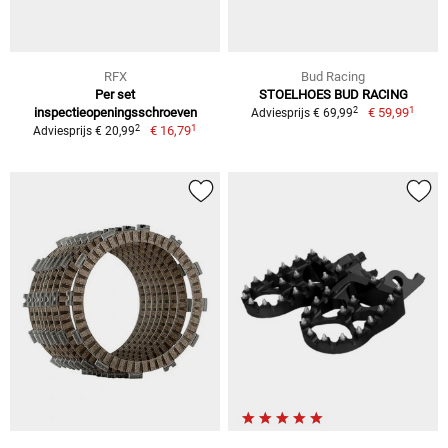
RFX
Bud Racing
Per set
STOELHOES BUD RACING
1
2
inspectieopeningsschroeven
€ 59,99
Adviesprijs € 69,99
1
2
€ 16,79
Adviesprijs € 20,99