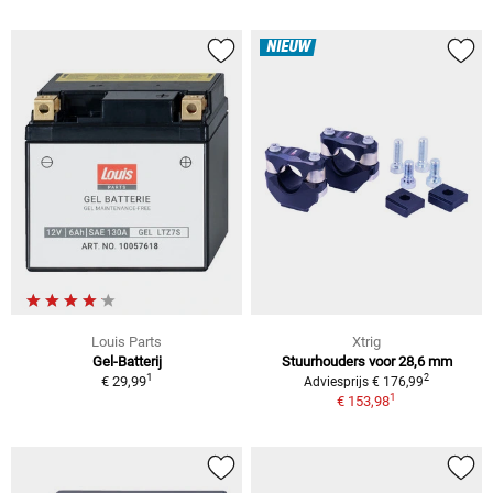
NIEUW
Louis Parts
Xtrig
Gel-Batterij
Stuurhouders voor 28,6 mm
1
2
€ 29,99
Adviesprijs € 176,99
1
€ 153,98