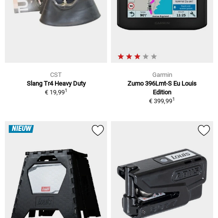
CST
Garmin
Slang Tr4 Heavy Duty
Zumo 396Lmt-S Eu Louis
1
€ 19,99
Edition
1
€ 399,99
NIEUW