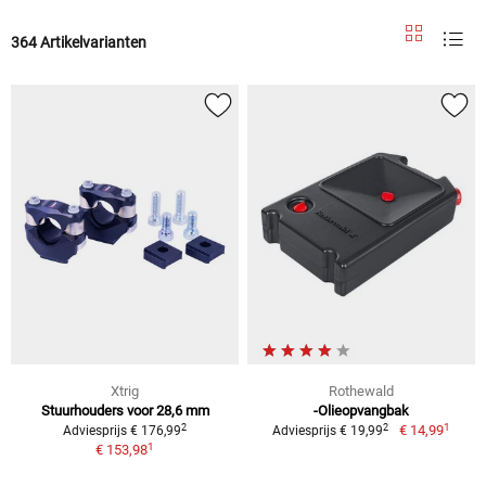
364 Artikelvarianten
Xtrig
Rothewald
Stuurhouders voor 28,6 mm
-Olieopvangbak
1
2
2
€ 14,99
Adviesprijs € 176,99
Adviesprijs € 19,99
1
€ 153,98