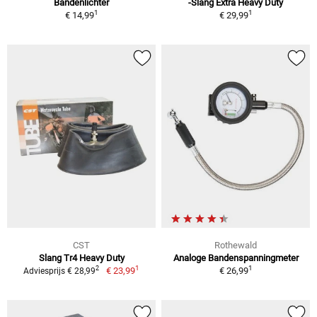
Bandenlichter
-Slang Extra Heavy Duty
1
1
€ 14,99
€ 29,99
CST
Rothewald
Slang Tr4 Heavy Duty
Analoge Bandenspanningmeter
1
1
2
€ 23,99
€ 26,99
Adviesprijs € 28,99