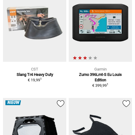
CST
Garmin
Slang Tr4 Heavy Duty
Zumo 396Lmt-S Eu Louis
1
€ 19,99
Edition
1
€ 399,99
NIEUW