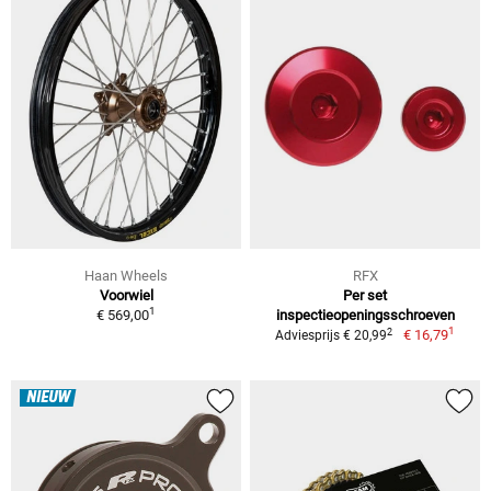
Haan Wheels
RFX
Voorwiel
Per set
1
€ 569,00
inspectieopeningsschroeven
1
2
€ 16,79
Adviesprijs € 20,99
NIEUW