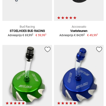
Bud Racing
Accossato
STOELHOES BUD RACING
Voetsteunen
1
1
2
2
€ 59,99
€ 49,99
Adviesprijs € 69,99
Adviesprijs € 84,99