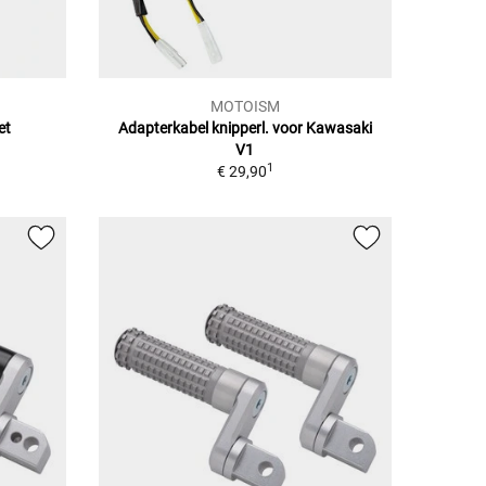
MOTOISM
et
Adapterkabel knipperl. voor Kawasaki
V1
1
€ 29,90