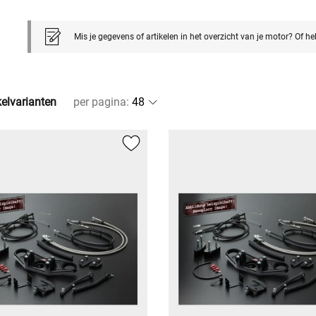
Mis je gegevens of artikelen in het overzicht van je motor? Of h
kelvarianten
per pagina
: