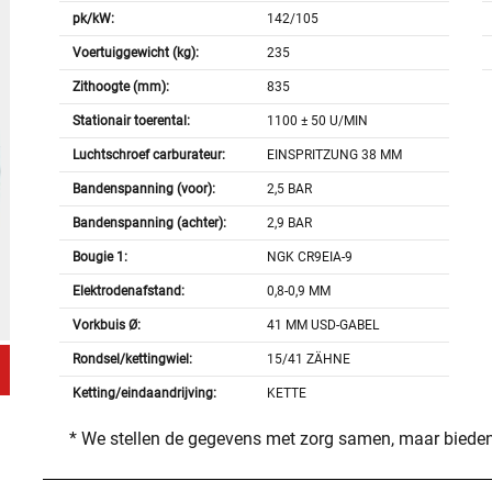
pk/kW:
142/105
Voertuiggewicht (kg):
235
Zithoogte (mm):
835
Stationair toerental:
1100 ± 50 U/MIN
Luchtschroef carburateur:
EINSPRITZUNG 38 MM
Bandenspanning (voor):
2,5 BAR
Bandenspanning (achter):
2,9 BAR
Bougie 1:
NGK CR9EIA-9
Elektrodenafstand:
0,8-0,9 MM
Vorkbuis Ø:
41 MM USD-GABEL
Rondsel/kettingwiel:
15/41 ZÄHNE
Ketting/eindaandrijving:
KETTE
* We stellen de gegevens met zorg samen, maar bieden