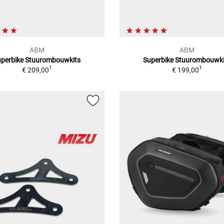
ABM
ABM
uperbike Stuurombouwkits
Superbike Stuurombouwki
1
1
€ 209,00
€ 199,00