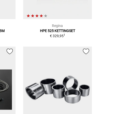
Regina
ABM
HPE 525 KETTINGSET
1
€ 329,95