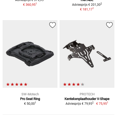
1
2
€ 360,95
Adviesprijs € 201,30
1
€ 181,17
SW-Motech
PROTECH
Pro Seat Ring
Kentekenplaathouder V-Shape
1
1
2
€ 50,00
€ 75,95
Adviesprijs € 79,95