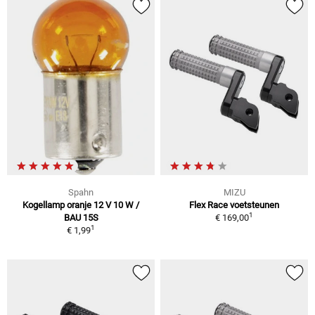
Spahn
MIZU
Kogellamp oranje 12 V 10 W /
Flex Race voetsteunen
1
BAU 15S
€ 169,00
1
€ 1,99