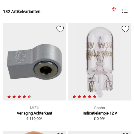
132 Artikelvarianten
MIZU
Spahn
Verlaging Achterkant
Indicatielampje 12 V
1
1
€ 119,00
€ 0,99