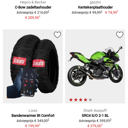
Hepco & Becker
gazzini
C-Bow zadeltashouder
Kentekenplaathouder
1
2
2
€ 74,99
Adviesprijs € 216,00
Adviesprijs € 99,99
1
€ 209,50
Louis
Shark Auspuff
Bandenwarmer Bt Comfort
SRC4 S/O 2-1 BL
2
2
Adviesprijs € 349,00
Adviesprijs € 399,95
1
1
€ 199,99
€ 379,00