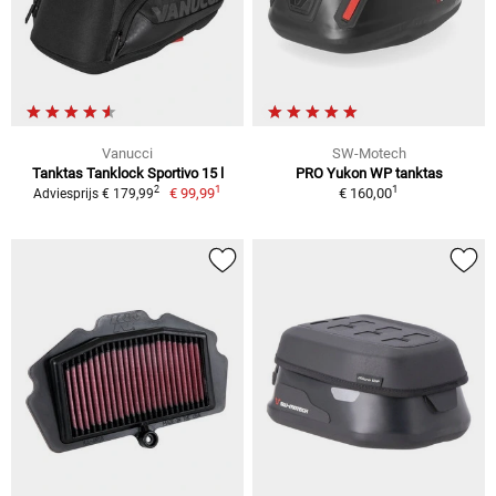
Vanucci
SW-Motech
Tanktas Tanklock Sportivo 15 l
PRO Yukon WP tanktas
1
1
2
€ 99,99
€ 160,00
Adviesprijs € 179,99