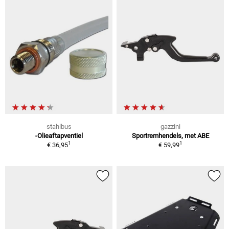
stahlbus
gazzini
-Olieaftapventiel
Sportremhendels, met ABE
1
1
€ 36,95
€ 59,99