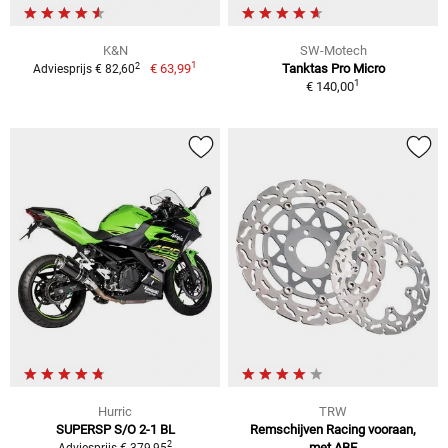
K&N
SW-Motech
1
2
€ 63,99
Tanktas Pro Micro
Adviesprijs € 82,60
1
€ 140,00
Hurric
TRW
SUPERSP S/O 2-1 BL
Remschijven Racing vooraan,
2
met ABE
Adviesprijs € 379,95