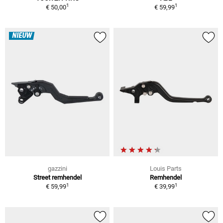
1
1
€ 50,00
€ 59,99
NIEUW
gazzini
Louis Parts
Street remhendel
Remhendel
1
1
€ 59,99
€ 39,99