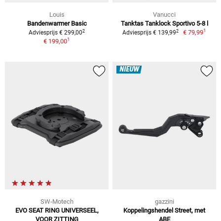
Louis
Vanucci
Bandenwarmer Basic
Tanktas Tanklock Sportivo 5-8 l
1
2
2
€ 79,99
Adviesprijs € 299,00
Adviesprijs € 139,99
1
€ 199,00
NIEUW
SW-Motech
gazzini
EVO SEAT RING UNIVERSEEL,
Koppelingshendel Street, met
VOOR ZITTING
ABE