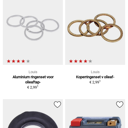
Louis
Louis
Aluminium ringenset voor
Koperringenset v olieaf-
1
olieaftap-
€ 2,99
1
€ 2,99