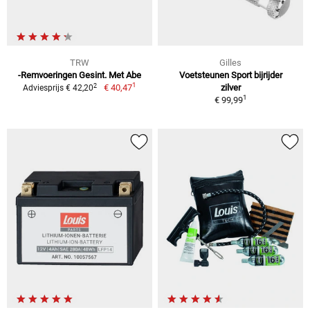
TRW
Gilles
-Remvoeringen Gesint. Met Abe
Voetsteunen Sport bijrijder
1
2
€ 40,47
zilver
Adviesprijs € 42,20
1
€ 99,99