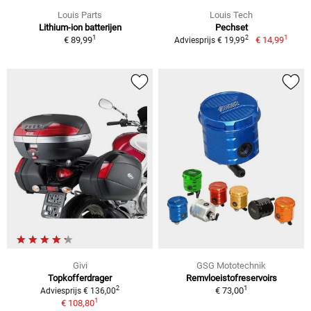
Louis Parts
Louis Tech
Lithium-ion batterijen
Pechset
1
1
2
€ 89,99
€ 14,99
Adviesprijs € 19,99
Givi
GSG Mototechnik
Topkofferdrager
Remvloeistofreservoirs
1
2
€ 73,00
Adviesprijs € 136,00
1
€ 108,80