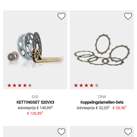
DID
TRW
KETTINGSET 520VX3
Koppelingslamellen-Sets
1
2
2
€ 28,98
Adviesprijs € 140,99
Adviesprijs € 32,20
1
€ 126,89