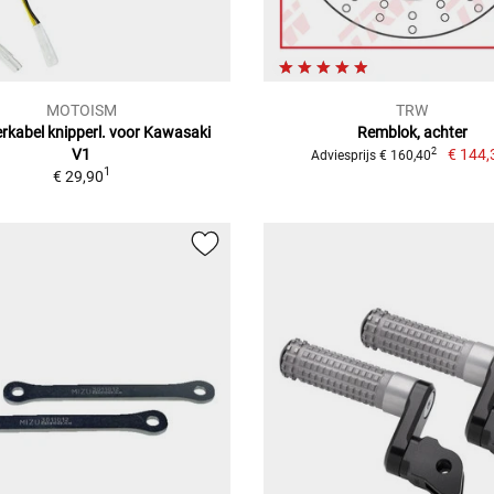
MOTOISM
TRW
rkabel knipperl. voor Kawasaki
Remblok, achter
V1
€ 144,
2
Adviesprijs € 160,40
1
€ 29,90