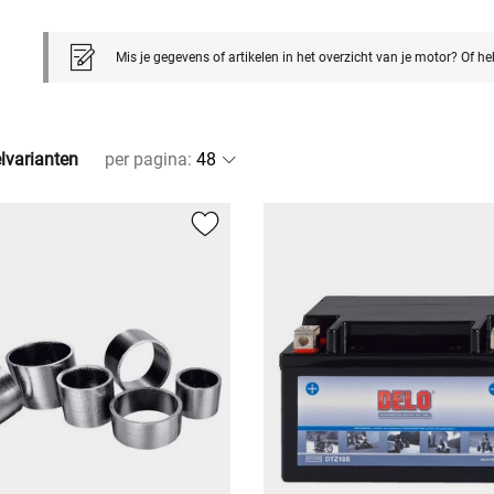
Mis je gegevens of artikelen in het overzicht van je motor? Of h
elvarianten
per pagina
: