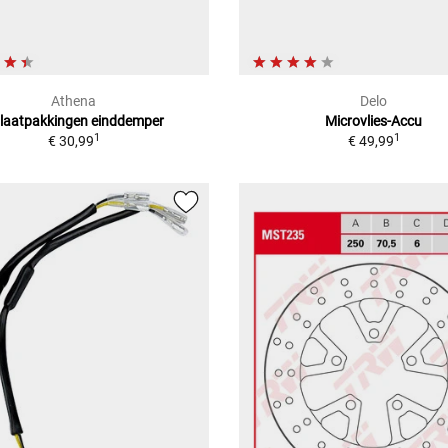
Athena
Delo
tlaatpakkingen einddemper
Microvlies-Accu
1
1
€ 30,99
€ 49,99