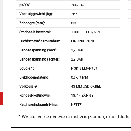
pk/kW:
200/147
Voertuiggewicht (kg):
267
Zithoogte (mm):
835
Stationair toerental:
1100 ± 100 U/MIN
Luchtschroef carburateur:
EINSPRITZUNG
Bandenspanning (voor):
2,9 BAR
Bandenspanning (achter):
2,9 BAR
Bougie 1:
NGK SILMAR9E9
Elektrodenafstand:
0,8-0,9 MM
Vorkbuis Ø:
43 MM USD-GABEL
Rondsel/kettingwiel:
18/44 ZÄHNE
Ketting/eindaandrijving:
KETTE
* We stellen de gegevens met zorg samen, maar bieden