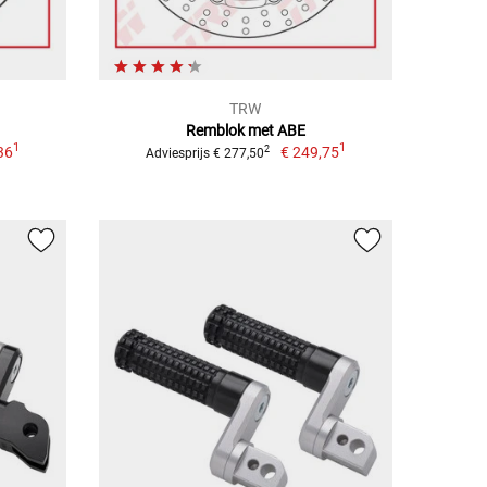
TRW
Remblok met ABE
1
1
36
€ 249,75
2
Adviesprijs € 277,50