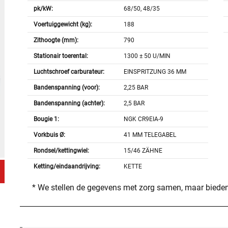
pk/kW:
68/50, 48/35
Voertuiggewicht (kg):
188
Zithoogte (mm):
790
Stationair toerental:
1300 ± 50 U/MIN
Luchtschroef carburateur:
EINSPRITZUNG 36 MM
Bandenspanning (voor):
2,25 BAR
Bandenspanning (achter):
2,5 BAR
Bougie 1:
NGK CR9EIA-9
Vorkbuis Ø:
41 MM TELEGABEL
Rondsel/kettingwiel:
15/46 ZÄHNE
Ketting/eindaandrijving:
KETTE
* We stellen de gegevens met zorg samen, maar bieden