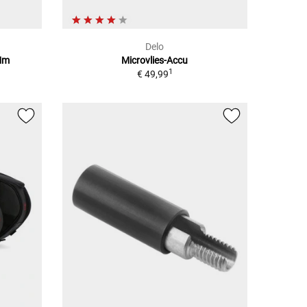
Delo
 Mm
Microvlies-Accu
1
€ 49,99