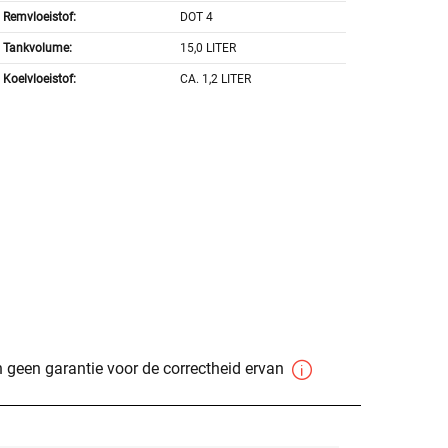
Remvloeistof:
DOT 4
Tankvolume:
15,0 LITER
Koelvloeistof:
CA. 1,2 LITER
 geen garantie voor de correctheid ervan