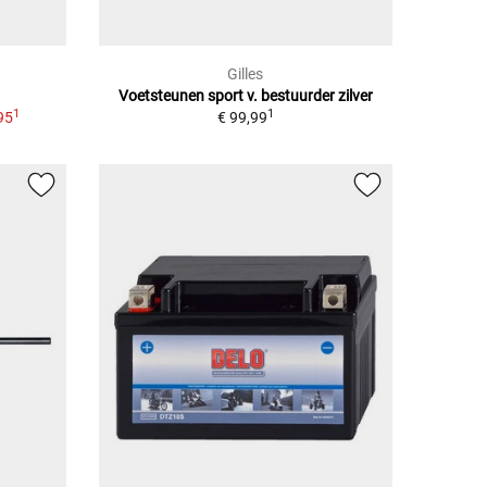
Gilles
Voetsteunen sport v. bestuurder zilver
1
1
95
€ 99,99