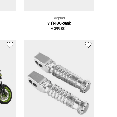
Bagster
SIT'N GO-bank
1
€ 399,00