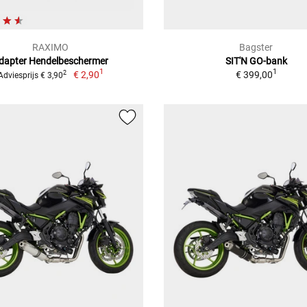
RAXIMO
Bagster
dapter Hendelbeschermer
SIT'N GO-bank
1
1
€ 2,90
€ 399,00
2
Adviesprijs € 3,90