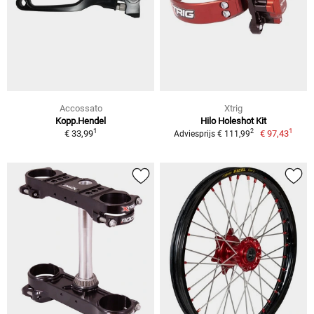
Accossato
Xtrig
Kopp.Hendel
Hilo Holeshot Kit
1
1
2
€ 33,99
€ 97,43
Adviesprijs € 111,99