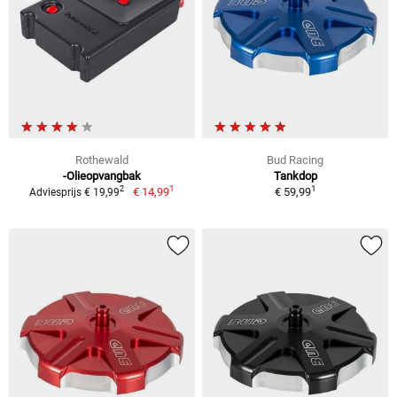
Rothewald
Bud Racing
-Olieopvangbak
Tankdop
1
1
2
€ 14,99
€ 59,99
Adviesprijs € 19,99