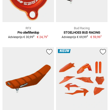
RFX
Bud Racing
Pro oliefilterdop
STOELHOES BUD RACING
1
1
2
2
€ 24,79
€ 59,99
Adviesprijs € 30,99
Adviesprijs € 69,99
NIEUW