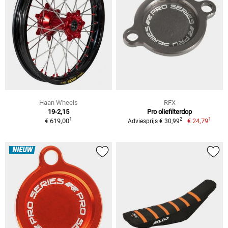
Haan Wheels
RFX
19-2,15
Pro oliefilterdop
1
1
2
€ 619,00
€ 24,79
Adviesprijs € 30,99
NIEUW