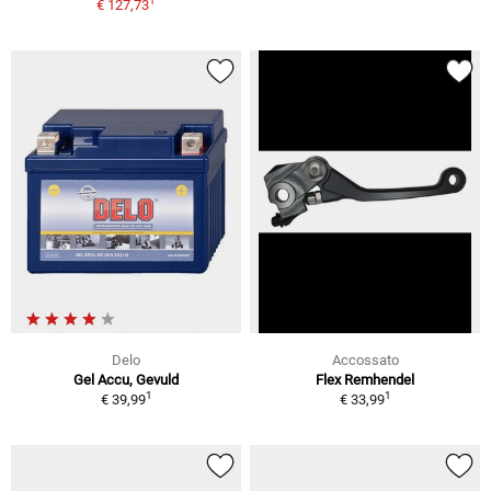
1
€ 127,73
Delo
Accossato
Gel Accu, Gevuld
Flex Remhendel
1
1
€ 39,99
€ 33,99