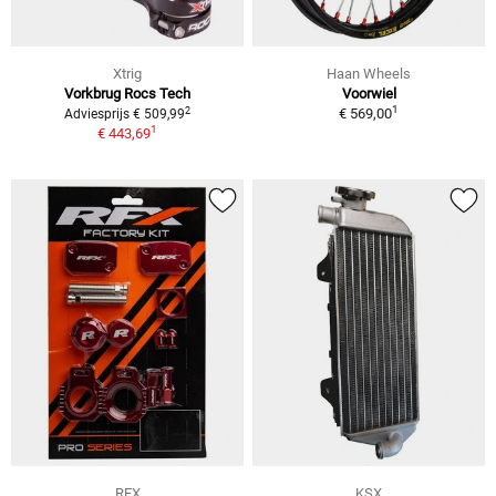
Xtrig
Haan Wheels
Vorkbrug Rocs Tech
Voorwiel
1
2
€ 569,00
Adviesprijs € 509,99
1
€ 443,69
RFX
KSX