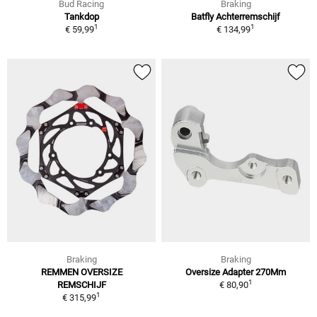
Bud Racing
Braking
Tankdop
Batfly Achterremschijf
1
1
€ 59,99
€ 134,99
Braking
Braking
REMMEN OVERSIZE
Oversize Adapter 270Mm
1
REMSCHIJF
€ 80,90
1
€ 315,99