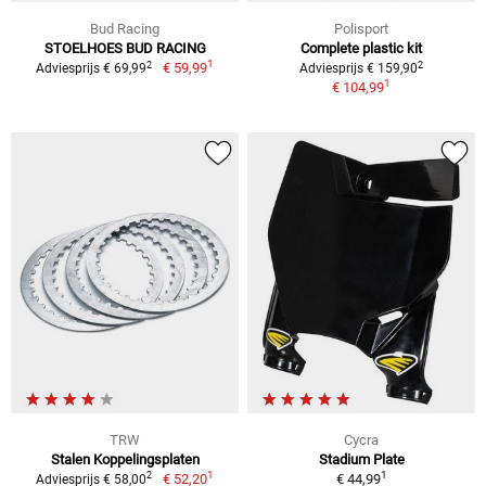
Bud Racing
Polisport
STOELHOES BUD RACING
Complete plastic kit
1
2
2
€ 59,99
Adviesprijs € 69,99
Adviesprijs € 159,90
1
€ 104,99
TRW
Cycra
Stalen Koppelingsplaten
Stadium Plate
1
1
2
€ 52,20
€ 44,99
Adviesprijs € 58,00