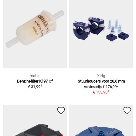
mahle
Xtrig
Benzinefilter Kl 97 Of
Stuurhouders voor 28,6 mm
1
2
€ 31,99
Adviesprijs € 176,99
1
€ 153,98