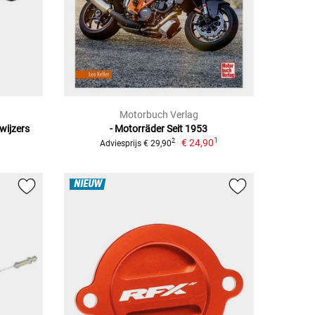
Motorbuch Verlag
wijzers
- Motorräder Seit 1953
1
€ 24,90
2
Adviesprijs € 29,90
NIEUW