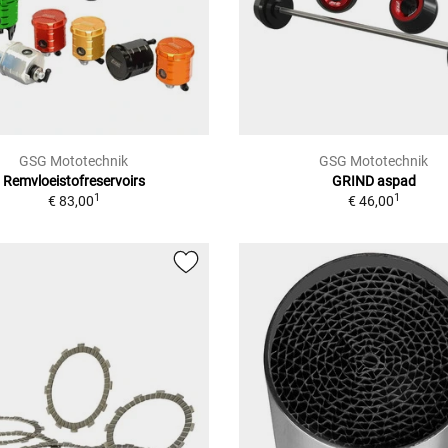
GSG Mototechnik
GSG Mototechnik
Remvloeistofreservoirs
GRIND aspad
1
1
€ 83,00
€ 46,00