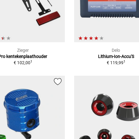
Zieger
Delo
Pro kentekenplaathouder
Lithium-Ion-Accu'S
1
1
€ 102,00
€ 119,99