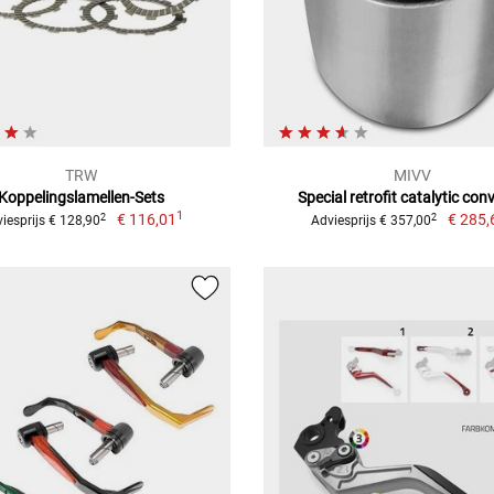
TRW
MIVV
Koppelingslamellen-Sets
Special retrofit catalytic con
1
€ 116,01
€ 285,
2
2
iesprijs € 128,90
Adviesprijs € 357,00