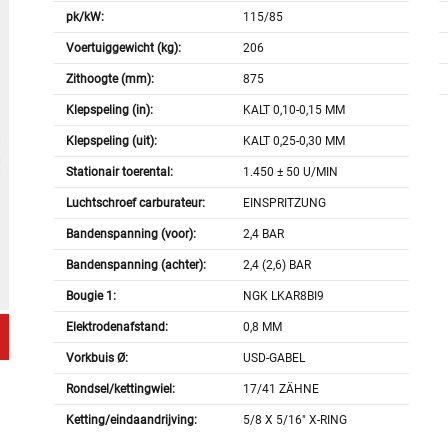
pk/kW:
115/85
Voertuiggewicht (kg):
206
Zithoogte (mm):
875
Klepspeling (in):
KALT 0,10-0,15 MM
Klepspeling (uit):
KALT 0,25-0,30 MM
Stationair toerental:
1.450 ± 50 U/MIN
Luchtschroef carburateur:
EINSPRITZUNG
Bandenspanning (voor):
2,4 BAR
Bandenspanning (achter):
2,4 (2,6) BAR
Bougie 1:
NGK LKAR8BI9
Elektrodenafstand:
0,8 MM
Vorkbuis Ø:
USD-GABEL
Rondsel/kettingwiel:
17/41 ZÄHNE
Ketting/eindaandrijving:
5/8 X 5/16" X-RING