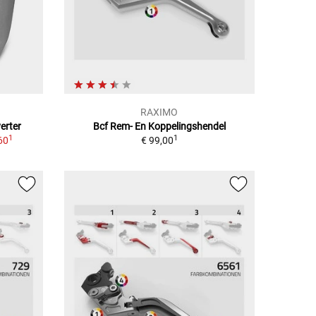
RAXIMO
verter
Bcf Rem- En Koppelingshendel
1
1
60
€ 99,00