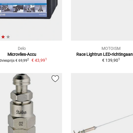
Delo
MOTOISM
Microvlies-Accu
Race Lightrun LED-richtingaan
1
1
€ 43,99
€ 139,90
2
dviesprijs € 69,99