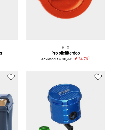
RFX
er
Pro oliefilterdop
1
€ 24,79
2
Adviesprijs € 30,99