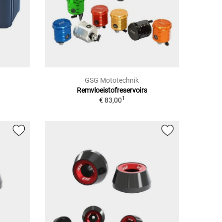
GSG Mototechnik
Remvloeistofreservoirs
1
€ 83,00