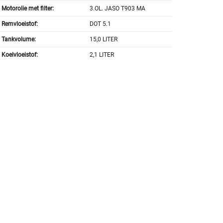
Motorolie met filter:
3.OL. JASO T903 MA
Remvloeistof:
DOT 5.1
Tankvolume:
15,0 LITER
Koelvloeistof:
2,1 LITER