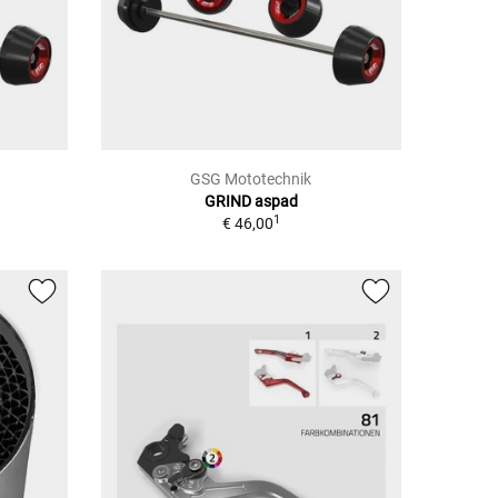
GSG Mototechnik
GRIND aspad
1
€ 46,00