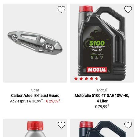
Scar
Motul
Carbon/steel Exhaust Guard
Motorolie 5100 4T SAE 10W-40,
1
2
€ 29,59
4 Liter
Adviesprijs € 36,99
1
€ 79,99