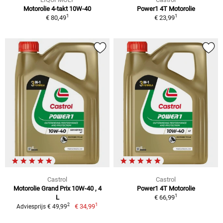
Motorolie 4-takt 10W-40
Power1 4T Motorolie
1
1
€ 80,49
€ 23,99
Castrol
Castrol
Motorolie Grand Prix 10W-40 , 4
Power1 4T Motorolie
1
L
€ 66,99
1
2
€ 34,99
Adviesprijs € 49,99