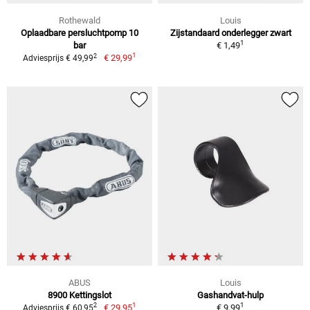
Rothewald
Louis
Oplaadbare persluchtpomp 10
Zijstandaard onderlegger zwart
1
bar
€ 1,49
1
2
€ 29,99
Adviesprijs € 49,99
ABUS
Louis
8900 Kettingslot
Gashandvat-hulp
1
1
2
€ 29,95
€ 9,99
Adviesprijs € 60,95