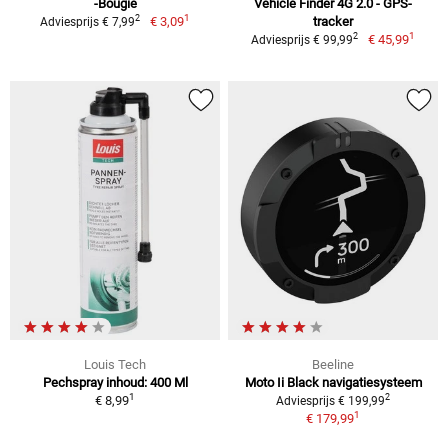
-Bougie
Vehicle Finder 4G 2.0 - GPS-
1
2
€ 3,09
tracker
Adviesprijs € 7,99
1
2
€ 45,99
Adviesprijs € 99,99
Louis Tech
Beeline
Pechspray inhoud: 400 Ml
Moto Ii Black navigatiesysteem
1
2
€ 8,99
Adviesprijs € 199,99
1
€ 179,99