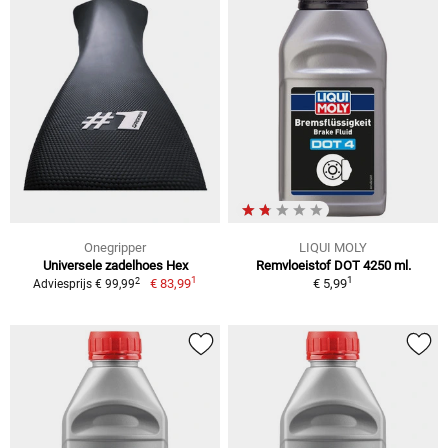
Onegripper
LIQUI MOLY
Universele zadelhoes Hex
Remvloeistof DOT 4250 ml.
1
1
2
€ 83,99
€ 5,99
Adviesprijs € 99,99