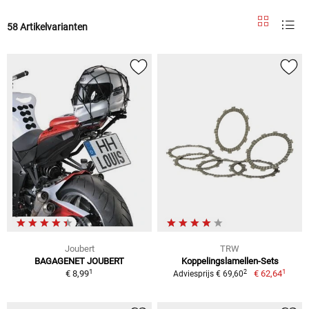
58 Artikelvarianten
Joubert
TRW
BAGAGENET JOUBERT
Koppelingslamellen-Sets
1
1
2
€ 8,99
€ 62,64
Adviesprijs € 69,60