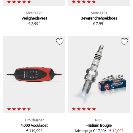
Moto112+
Moto112+
Veiligheidsvest
Gevarendriehoekhoes
1
1
€ 2,99
€ 7,99
ProCharger
NGK
4.000 Acculader,
-Iridium Bougie
1
1
2
€ 119,99
€ 12,00
Adviesprijs € 17,99