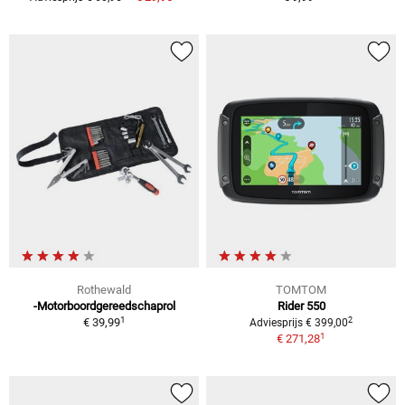
Rothewald
TOMTOM
-Motorboordgereedschaprol
Rider 550
1
2
€ 39,99
Adviesprijs € 399,00
1
€ 271,28