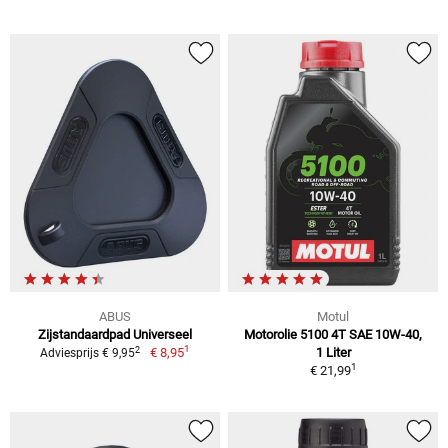
ABUS
Motul
Zijstandaardpad Universeel
Motorolie 5100 4T SAE 10W-40,
1
2
€ 8,95
1 Liter
Adviesprijs € 9,95
1
€ 21,99