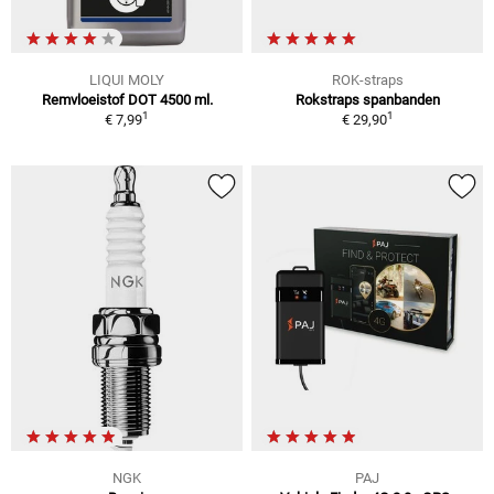
LIQUI MOLY
ROK-straps
Remvloeistof DOT 4500 ml.
Rokstraps spanbanden
1
1
€ 7,99
€ 29,90
NGK
PAJ