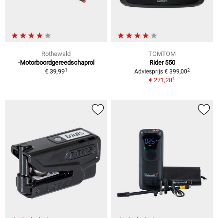
Rothewald
TOMTOM
-Motorboordgereedschaprol
Rider 550
1
2
€ 39,99
Adviesprijs € 399,00
1
€ 271,28