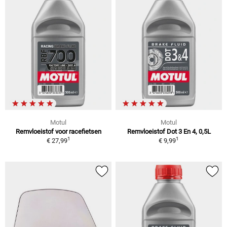
Motul
Motul
Remvloeistof voor racefietsen
Remvloeistof Dot 3 En 4, 0,5L
1
1
€ 27,99
€ 9,99