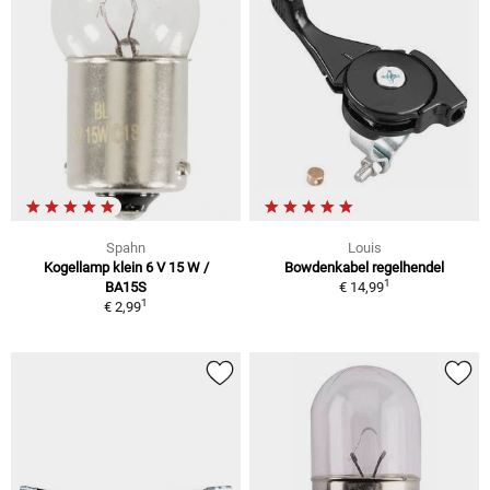
Spahn
Louis
Kogellamp klein 6 V 15 W /
Bowdenkabel regelhendel
1
BA15S
€ 14,99
1
€ 2,99