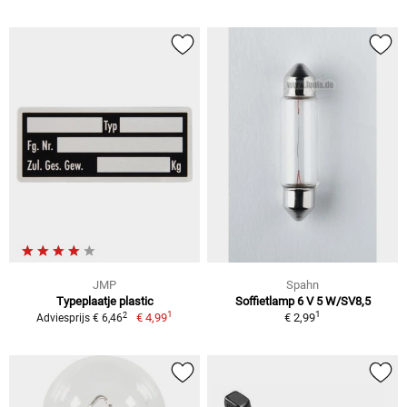
JMP
Spahn
Typeplaatje plastic
Soffietlamp 6 V 5 W/SV8,5
1
1
2
€ 4,99
€ 2,99
Adviesprijs € 6,46