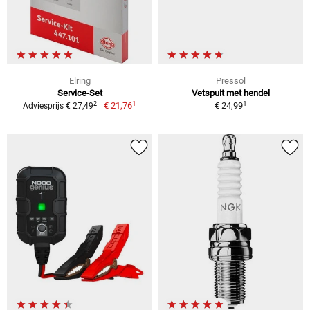
Elring
Pressol
Service-Set
Vetspuit met hendel
1
1
2
€ 21,76
€ 24,99
Adviesprijs € 27,49