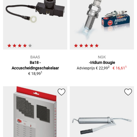
BAAS
NGK
Ba18 -
-Iridium Bougie
1
2
Accuscheidingsschakelaar
€ 16,61
Adviesprijs € 22,99
1
€ 18,99