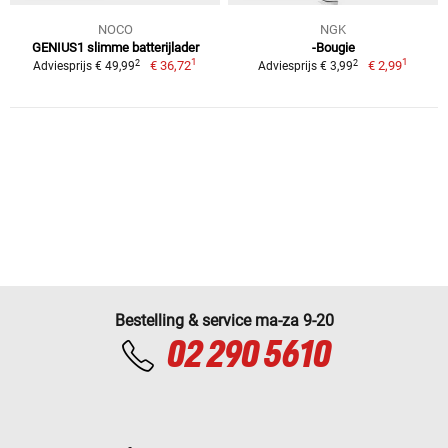
NOCO
NGK
GENIUS1 slimme batterijlader
-Bougie
1
1
2
2
€ 36,72
€ 2,99
Adviesprijs € 49,99
Adviesprijs € 3,99
Bestelling & service ma-za 9-20
02 290 5610