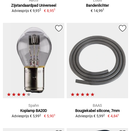
ABUS
Louis
Zijstandaardpad Universeel
Bandenlichter
1
1
2
€ 8,95
€ 14,99
Adviesprijs € 9,95
Spahn
BAAS
Koplamp BA20D
Bougiekabel silicone, 7mm
1
1
2
2
€ 5,90
€ 4,84
Adviesprijs € 5,99
Adviesprijs € 5,99