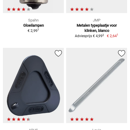
Spahn
JMP
Gloeilampen
Metalen typeplaatje voor
1
€ 2,99
klinken, blanco
1
2
€ 2,64
Adviesprijs € 4,99