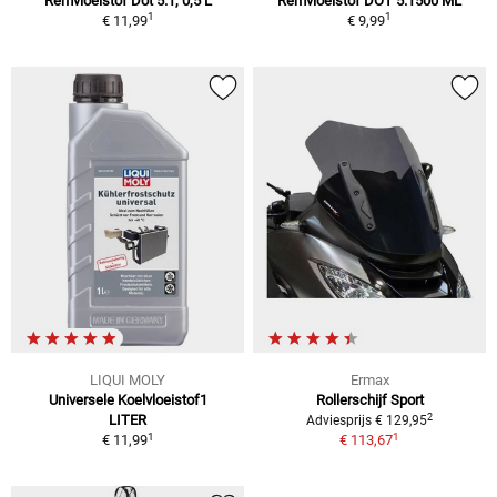
Remvloeistof Dot 5.1, 0,5 L
Remvloeistof DOT 5.1500 ML
1
1
€ 11,99
€ 9,99
LIQUI MOLY
Ermax
Universele Koelvloeistof1
Rollerschijf Sport
2
LITER
Adviesprijs € 129,95
1
1
€ 11,99
€ 113,67