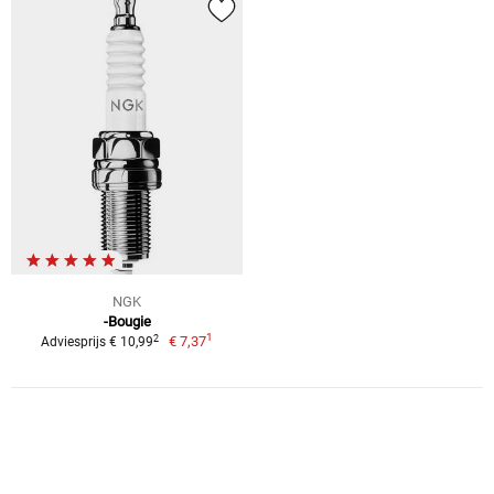
NGK
-Bougie
1
2
€ 7,37
Adviesprijs € 10,99