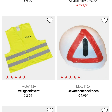
2
€ 9,99
Adviesprijs € 349,00
1
€ 299,00
Moto112+
Moto112+
Veiligheidsvest
Gevarendriehoekhoes
1
1
€ 2,99
€ 7,99