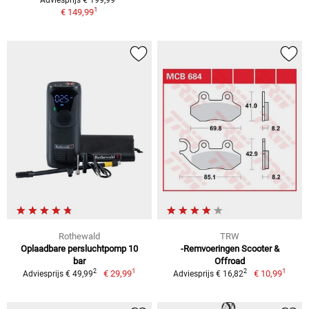
Adviesprijs € 199,99
1
€ 149,99
Rothewald
TRW
Oplaadbare persluchtpomp 10
-Remvoeringen Scooter &
bar
Offroad
1
1
2
2
€ 29,99
€ 10,99
Adviesprijs € 49,99
Adviesprijs € 16,82