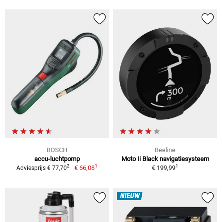
BOSCH
Beeline
accu-luchtpomp
Moto Ii Black navigatiesysteem
1
1
2
€ 66,08
€ 199,99
Adviesprijs € 77,70
NIEUW