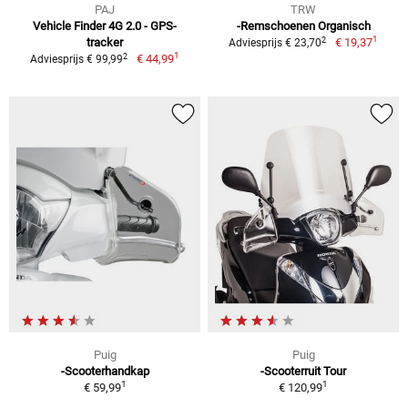
PAJ
TRW
Vehicle Finder 4G 2.0 - GPS-
-Remschoenen Organisch
1
2
tracker
€ 19,37
Adviesprijs € 23,70
1
2
€ 44,99
Adviesprijs € 99,99
Puig
Puig
-Scooterhandkap
-Scooterruit Tour
1
1
€ 59,99
€ 120,99