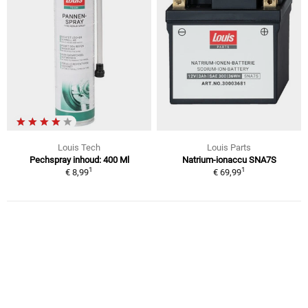
Louis Tech
Louis Parts
Pechspray inhoud: 400 Ml
Natrium-ionaccu SNA7S
1
1
€ 8,99
€ 69,99