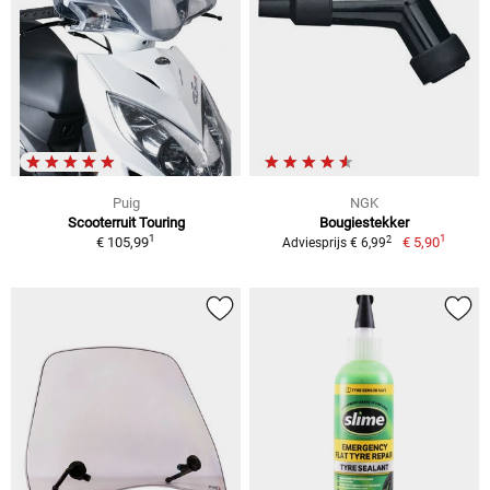
Puig
NGK
Scooterruit Touring
Bougiestekker
1
1
2
€ 105,99
€ 5,90
Adviesprijs € 6,99