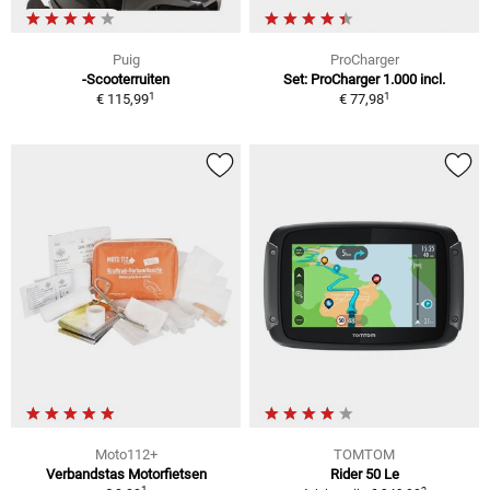
Puig
ProCharger
-Scooterruiten
Set: ProCharger 1.000 incl.
1
1
€ 115,99
€ 77,98
Moto112+
TOMTOM
Verbandstas Motorfietsen
Rider 50 Le
1