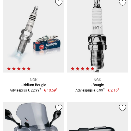
NGK
NGK
-Iridium Bougie
-Bougie
1
1
2
2
€ 10,59
€ 2,16
Adviesprijs € 22,99
Adviesprijs € 6,99