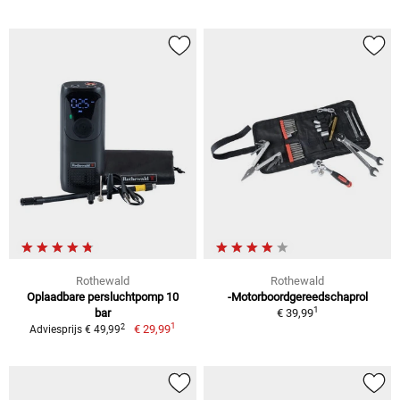
Rothewald
Rothewald
Oplaadbare persluchtpomp 10
-Motorboordgereedschaprol
1
bar
€ 39,99
1
2
€ 29,99
Adviesprijs € 49,99