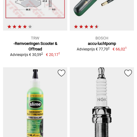
TRW
BOSCH
-Remvoeringen Scooter &
accu-luchtpomp
1
2
Offroad
€ 66,02
Adviesprijs € 77,70
1
2
€ 20,17
Adviesprijs € 30,59