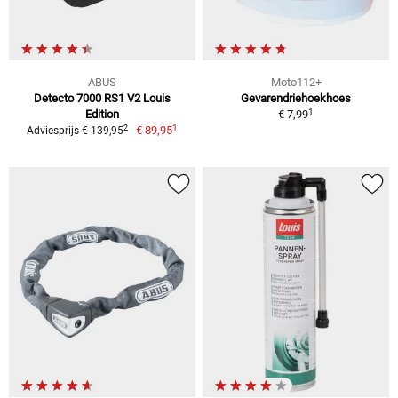
ABUS
Moto112+
Detecto 7000 RS1 V2 Louis
Gevarendriehoekhoes
1
Edition
€ 7,99
1
2
€ 89,95
Adviesprijs € 139,95