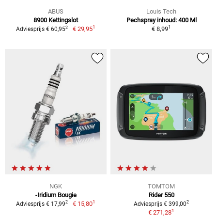
ABUS
Louis Tech
8900 Kettingslot
Pechspray inhoud: 400 Ml
1
1
2
€ 29,95
€ 8,99
Adviesprijs € 60,95
NGK
TOMTOM
-Iridium Bougie
Rider 550
1
2
2
€ 15,80
Adviesprijs € 17,99
Adviesprijs € 399,00
1
€ 271,28