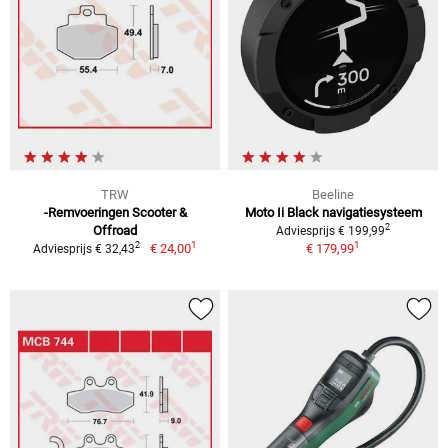
TRW
Beeline
-Remvoeringen Scooter &
Moto Ii Black navigatiesysteem
2
Offroad
Adviesprijs € 199,99
1
1
2
€ 24,00
€ 179,99
Adviesprijs € 32,43