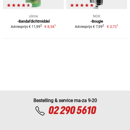
slime
NGK
-Bandafdichtmiddel
-Bougie
1
1
2
2
€ 8,54
€ 3,72
Adviesprijs € 11,99
Adviesprijs € 7,99
Bestelling & service ma-za 9-20
02 290 5610