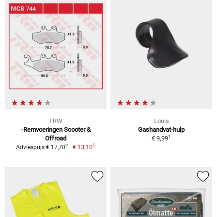
TRW
Louis
-Remvoeringen Scooter &
Gashandvat-hulp
1
Offroad
€ 9,99
1
2
€ 13,10
Adviesprijs € 17,70