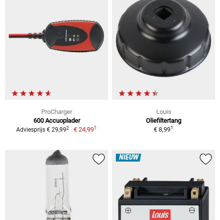
ProCharger
Louis
600 Accuoplader
Oliefiltertang
1
1
2
€ 24,99
€ 8,99
Adviesprijs € 29,99
NIEUW