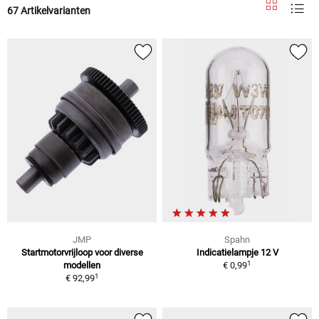
67 Artikelvarianten
JMP
Spahn
Startmotorvrijloop voor diverse
Indicatielampje 12 V
1
modellen
€ 0,99
1
€ 92,99