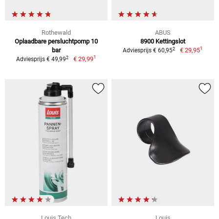
Rothewald
ABUS
Oplaadbare persluchtpomp 10
8900 Kettingslot
1
2
bar
€ 29,95
Adviesprijs € 60,95
1
2
€ 29,99
Adviesprijs € 49,99
Louis Tech
Louis