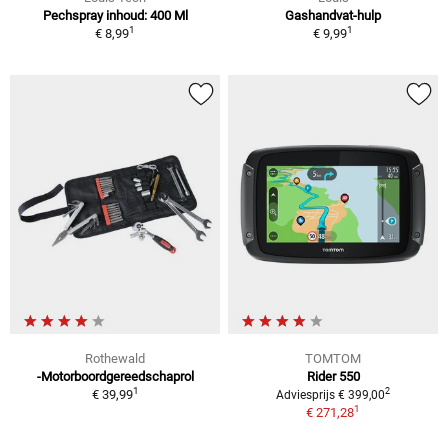
Pechspray inhoud: 400 Ml
Gashandvat-hulp
1
1
€ 8,99
€ 9,99
Rothewald
TOMTOM
-Motorboordgereedschaprol
Rider 550
1
2
€ 39,99
Adviesprijs € 399,00
1
€ 271,28