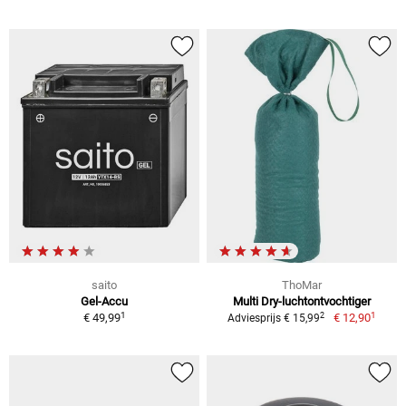
saito
ThoMar
Gel-Accu
Multi Dry-luchtontvochtiger
1
1
2
€ 49,99
€ 12,90
Adviesprijs € 15,99