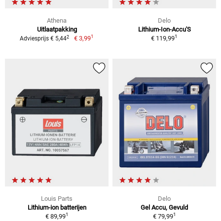
Athena
Delo
Uitlaatpakking
Lithium-Ion-Accu'S
1
1
2
€ 3,99
€ 119,99
Adviesprijs € 5,44
Louis Parts
Delo
Lithium-ion batterijen
Gel Accu, Gevuld
1
1
€ 89,99
€ 79,99