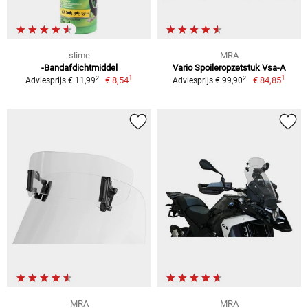
slime
MRA
-Bandafdichtmiddel
Vario Spoileropzetstuk Vsa-A
1
1
2
2
€ 8,54
€ 84,85
Adviesprijs € 11,99
Adviesprijs € 99,90
MRA
MRA