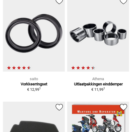
saito
Athena
Vorkkeerringset
Uitlaatpakkingen einddemper
1
1
€ 12,99
€ 11,99