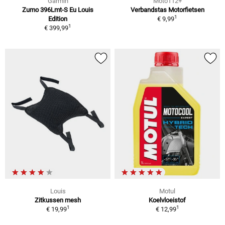
Garmin
Moto112+
Zumo 396Lmt-S Eu Louis
Verbandstas Motorfietsen
1
Edition
€ 9,99
1
€ 399,99
Louis
Motul
Zitkussen mesh
Koelvloeistof
1
1
€ 19,99
€ 12,99