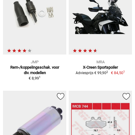
JMP
MRA
Rem-/koppelingsschak. voor
X-Creen Sportspoiler
1
2
div. modellen
€ 84,50
Adviesprijs € 99,90
1
€ 8,99