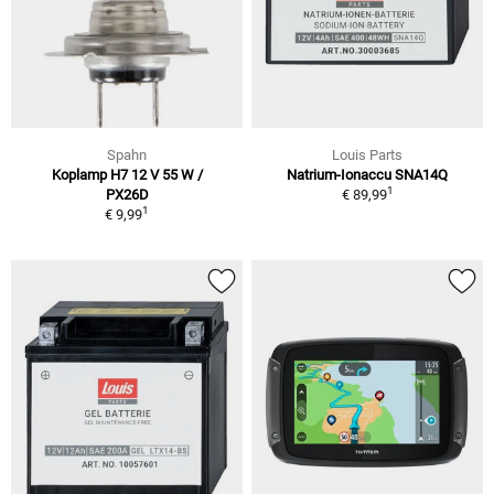
Spahn
Louis Parts
Koplamp H7 12 V 55 W /
Natrium-Ionaccu SNA14Q
1
PX26D
€ 89,99
1
€ 9,99