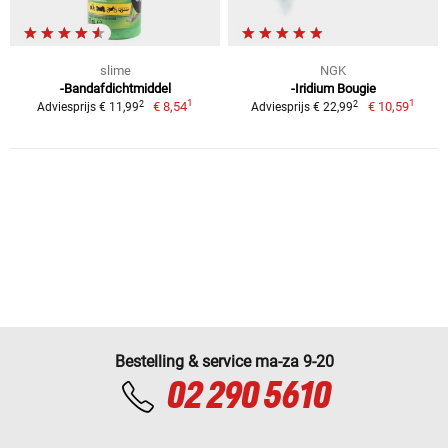
slime
NGK
-Bandafdichtmiddel
-Iridium Bougie
1
1
2
2
€ 8,54
€ 10,59
Adviesprijs € 11,99
Adviesprijs € 22,99
Bestelling & service ma-za 9-20
02 290 5610