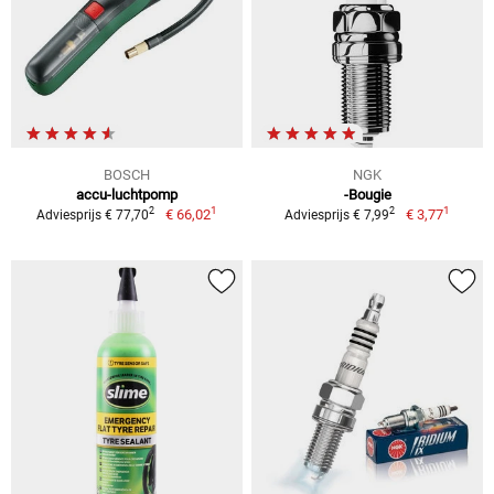
BOSCH
NGK
accu-luchtpomp
-Bougie
1
1
2
2
€ 66,02
€ 3,77
Adviesprijs € 77,70
Adviesprijs € 7,99