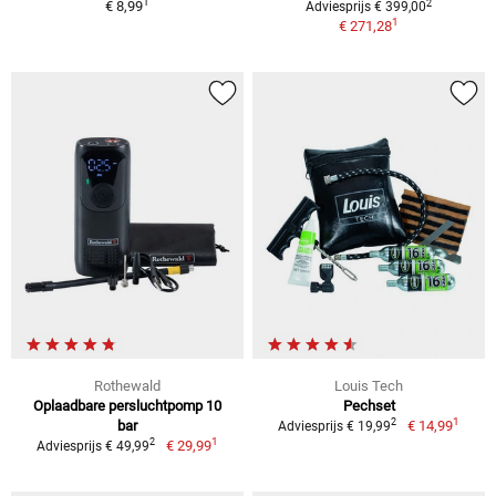
1
2
€ 8,99
Adviesprijs € 399,00
1
€ 271,28
Rothewald
Louis Tech
Oplaadbare persluchtpomp 10
Pechset
1
2
bar
€ 14,99
Adviesprijs € 19,99
1
2
€ 29,99
Adviesprijs € 49,99