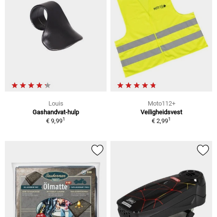
Louis
Moto112+
Gashandvat-hulp
Veiligheidsvest
1
1
€ 9,99
€ 2,99