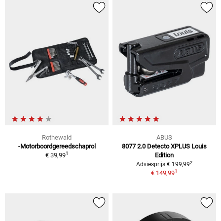
Rothewald
ABUS
-Motorboordgereedschaprol
8077 2.0 Detecto XPLUS Louis
1
€ 39,99
Edition
2
Adviesprijs € 199,99
1
€ 149,99