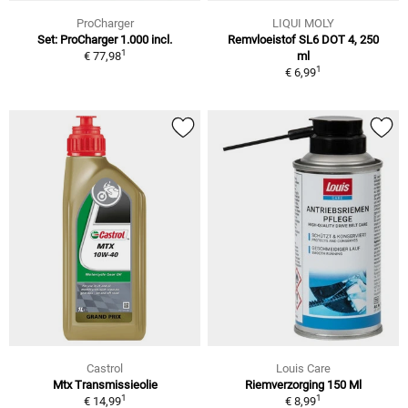
ProCharger
LIQUI MOLY
Set: ProCharger 1.000 incl.
Remvloeistof SL6 DOT 4, 250
1
€ 77,98
ml
1
€ 6,99
Castrol
Louis Care
Mtx Transmissieolie
Riemverzorging 150 Ml
1
1
€ 14,99
€ 8,99