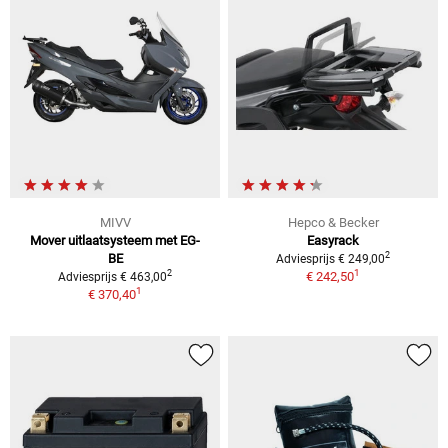
MIVV
Hepco & Becker
Mover uitlaatsysteem met EG-
Easyrack
2
BE
Adviesprijs € 249,00
1
2
€ 242,50
Adviesprijs € 463,00
1
€ 370,40