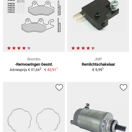
Brembo
JMP
-Remvoeringen Gesint.
Remlichtschakelaar
1
1
2
€ 43,91
€ 9,99
Adviesprijs € 51,66