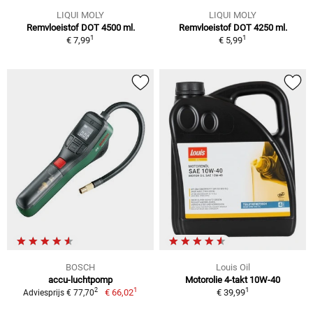
LIQUI MOLY
LIQUI MOLY
Remvloeistof DOT 4500 ml.
Remvloeistof DOT 4250 ml.
1
1
€ 7,99
€ 5,99
BOSCH
Louis Oil
accu-luchtpomp
Motorolie 4-takt 10W-40
1
1
2
€ 66,02
€ 39,99
Adviesprijs € 77,70