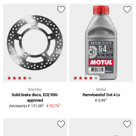
Brembo
Motul
Solid brake discs, ECE R90-
Remvloeistof Dot 4 Lv
1
approved
€ 9,99
1
2
€ 92,76
Adviesprijs € 131,38