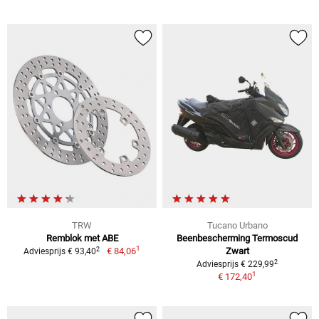
TRW
Tucano Urbano
Remblok met ABE
Beenbescherming Termoscud
1
2
€ 84,06
Zwart
Adviesprijs € 93,40
2
Adviesprijs € 229,99
1
€ 172,40