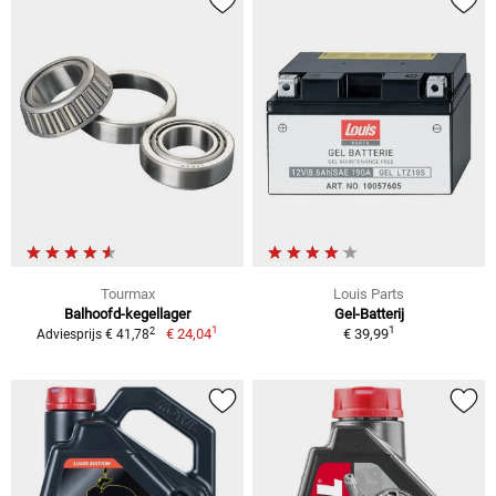
Tourmax
Louis Parts
Balhoofd-kegellager
Gel-Batterij
1
1
2
€ 24,04
€ 39,99
Adviesprijs € 41,78