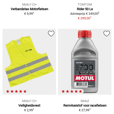
Moto112+
TOMTOM
Verbandstas Motorfietsen
Rider 50 Le
1
2
€ 9,99
Adviesprijs € 349,00
1
€ 299,00
Moto112+
Motul
Veiligheidsvest
Remvloeistof voor racefietsen
1
1
€ 2,99
€ 27,99