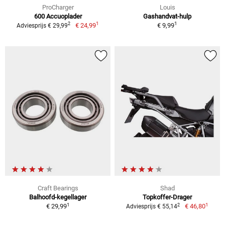
ProCharger
Louis
600 Accuoplader
Gashandvat-hulp
1
1
2
€ 24,99
€ 9,99
Adviesprijs € 29,99
Craft Bearings
Shad
Balhoofd-kegellager
Topkoffer-Drager
1
1
2
€ 29,99
€ 46,80
Adviesprijs € 55,14