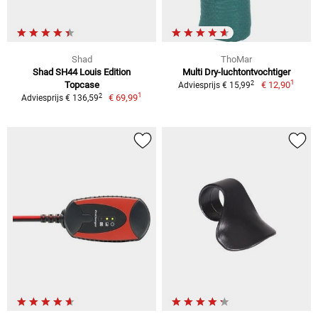
Shad
ThoMar
Shad SH44 Louis Edition
Multi Dry-luchtontvochtiger
1
2
Topcase
€ 12,90
Adviesprijs € 15,99
1
2
€ 69,99
Adviesprijs € 136,59