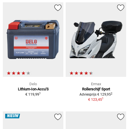
Delo
Ermax
Lithium-Ion-Accu'S
Rollerschijf Sport
1
2
€ 119,99
Adviesprijs € 129,95
1
€ 123,45
NIEUW