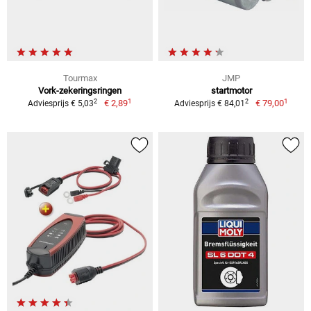
Tourmax
JMP
Vork-zekeringsringen
startmotor
1
1
2
2
€ 2,89
€ 79,00
Adviesprijs € 5,03
Adviesprijs € 84,01