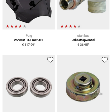
Puig
stahlbus
Voorruit BAT met ABE
-Olieaftapventiel
1
1
€ 117,99
€ 36,95