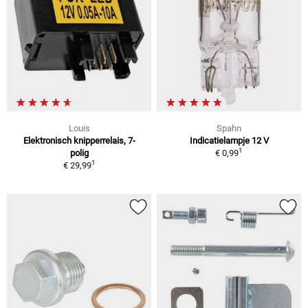
Louis
Spahn
Elektronisch knipperrelais, 7-
Indicatielampje 12 V
1
polig
€ 0,99
1
€ 29,99