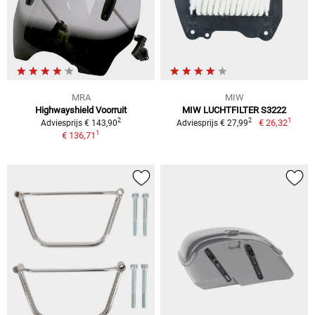
MRA
MIW
Highwayshield Voorruit
MIW LUCHTFILTER S3222
1
2
2
€ 26,32
Adviesprijs € 143,90
Adviesprijs € 27,99
1
€ 136,71