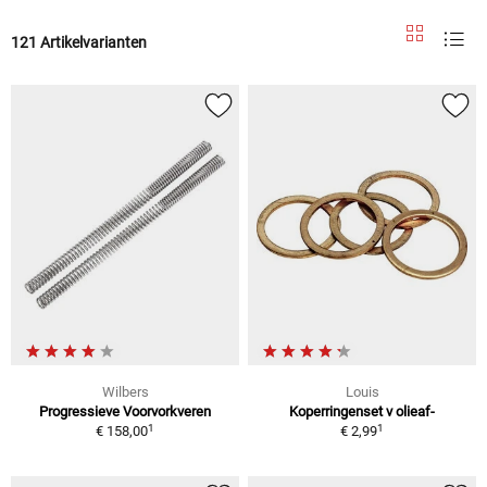
121 Artikelvarianten
Wilbers
Louis
Progressieve Voorvorkveren
Koperringenset v olieaf-
1
1
€ 158,00
€ 2,99