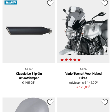
NIEUW
Miller
MRA
Classic Le Slip-On
Vario-Toerruit Voor Naked
uitlaatdemper
Bikes
1
2
€ 495,95
Adviesprijs € 142,90
1
€ 125,00