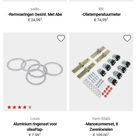
saito
RR
-Remvoeringen Gesint. Met Abe
-Olietemperatuurmeter
1
1
€ 24,99
€ 74,99
Louis
Kern-Stabi
Aluminium ringenset voor
-Manoeuvreerset, 8
olieaftap-
Zwenkwielen
1
1
€ 2,99
€ 109,00