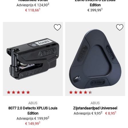
2
Edition
Adviesprijs € 124,90
1
1
€ 118,66
€ 399,99
ABUS
ABUS
8077 2.0 Detecto XPLUS Louis
Zijstandaardpad Universeel
1
2
Edition
€ 8,95
Adviesprijs € 9,95
2
Adviesprijs € 199,99
1
€ 149,99