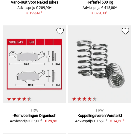
Vario-Ruit Voor Naked Bikes
Heftafel 500 Kg
2
2
Adviesprijs € 209,90
Adviesprijs € 418,00
1
1
€ 199,41
€ 379,00
TRW
TRW
-Remvoeringen Organisch
Koppelingsveren Versterkt
1
1
2
2
€ 29,95
€ 14,58
Adviesprijs € 36,00
Adviesprijs € 16,20