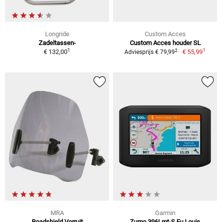
Longride
Custom Acces
Zadeltassen-
Custom Acces houder SL
1
1
2
€ 132,00
€ 55,99
Adviesprijs € 79,99
MRA
Garmin
Roadshield Vorruit
Zumo 396Lmt-S Eu Louis