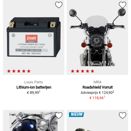
Louis Parts
MRA
Lithium-ion batterijen
Roadshield Vorruit
1
2
€ 89,99
Adviesprijs € 124,90
1
€ 118,66
NIEUW