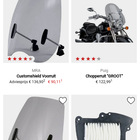
MRA
Puig
Customshield Voorruit
Chopperruit "GROOT"
1
1
2
€ 90,11
€ 122,99
Adviesprijs € 136,90