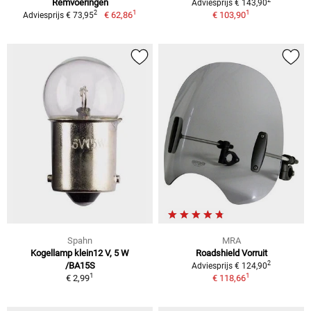
2
Remvoeringen
Adviesprijs € 143,90
1
1
2
€ 62,86
€ 103,90
Adviesprijs € 73,95
Spahn
MRA
Kogellamp klein12 V, 5 W
Roadshield Vorruit
2
/BA15S
Adviesprijs € 124,90
1
1
€ 2,99
€ 118,66