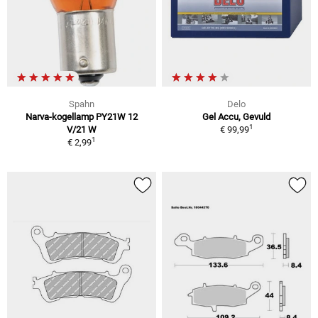
Spahn
Delo
Narva-kogellamp PY21W 12
Gel Accu, Gevuld
1
V/21 W
€ 99,99
1
€ 2,99