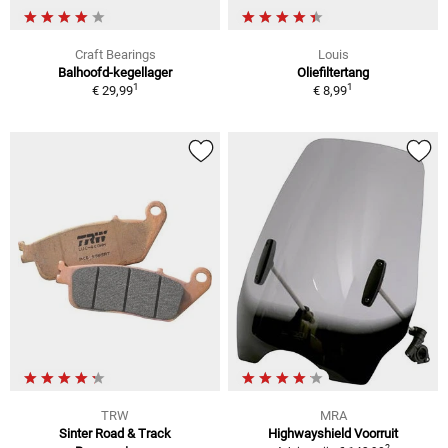
Craft Bearings
Louis
Balhoofd-kegellager
Oliefiltertang
1
1
€ 29,99
€ 8,99
TRW
MRA
Sinter Road & Track
Highwayshield Voorruit