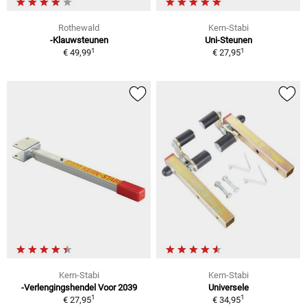
Rothewald
Kern-Stabi
-Klauwsteunen
Uni-Steunen
1
1
€ 49,99
€ 27,95
Kern-Stabi
Kern-Stabi
-Verlengingshendel Voor 2039
Universele
1
1
€ 27,95
€ 34,95