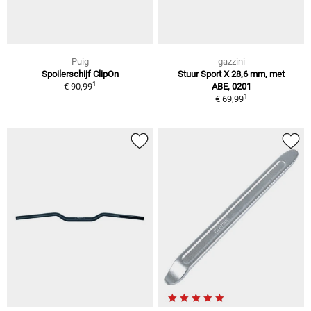
Puig
gazzini
Spoilerschijf ClipOn
Stuur Sport X 28,6 mm, met
1
€ 90,99
ABE, 0201
1
€ 69,99