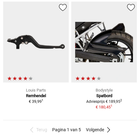
Louis Parts
Bodystyle
Remhendel
Spatbord
1
2
€ 39,99
Adviesprijs € 189,95
1
€ 180,45
Terug
Pagina 1 van 5
Volgende