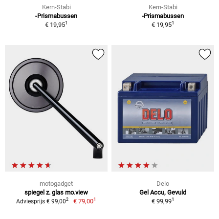
Kern-Stabi
Kern-Stabi
-Prismabussen
-Prismabussen
1
1
€ 19,95
€ 19,95
motogadget
Delo
spiegel z. glas mo.view
Gel Accu, Gevuld
1
1
2
€ 79,00
€ 99,99
Adviesprijs € 99,00