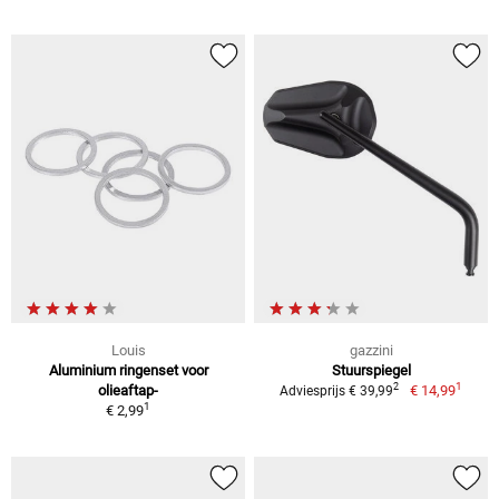
Louis
gazzini
Aluminium ringenset voor
Stuurspiegel
1
2
olieaftap-
€ 14,99
Adviesprijs € 39,99
1
€ 2,99