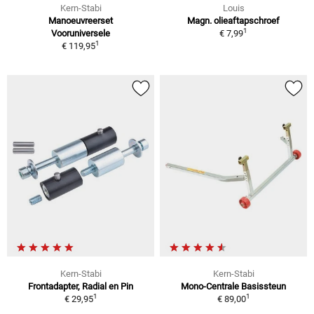
Kern-Stabi
Louis
Manoeuvreerset
Magn. olieaftapschroef
1
Vooruniversele
€ 7,99
1
€ 119,95
Kern-Stabi
Kern-Stabi
Frontadapter, Radial en Pin
Mono-Centrale Basissteun
1
1
€ 29,95
€ 89,00