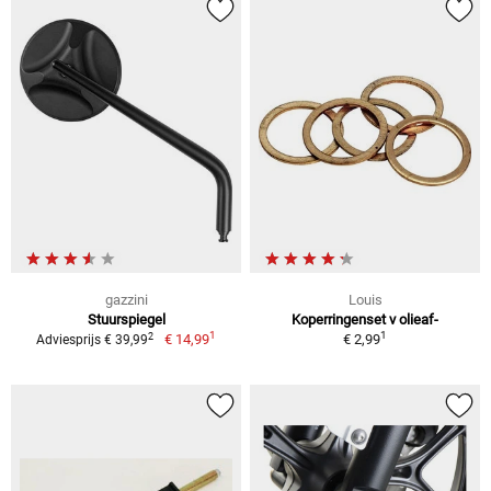
gazzini
Louis
Stuurspiegel
Koperringenset v olieaf-
1
1
2
€ 14,99
€ 2,99
Adviesprijs € 39,99