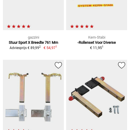
gazzini
Kern-Stabi
Stuur Sport X Breedte 761 Mm
-Rollenset Voor Diverse
1
1
2
€ 54,97
€ 11,95
Adviesprijs € 89,99