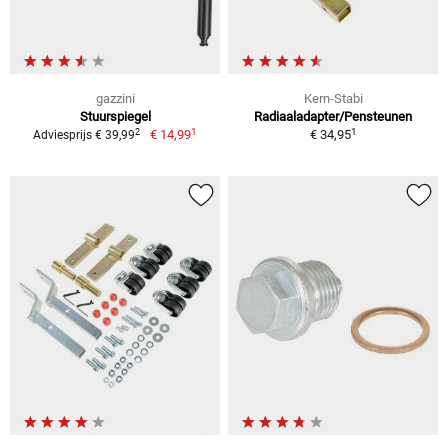
gazzini
Kern-Stabi
Stuurspiegel
Radiaaladapter/Pensteunen
1
1
2
€ 14,99
€ 34,95
Adviesprijs € 39,99