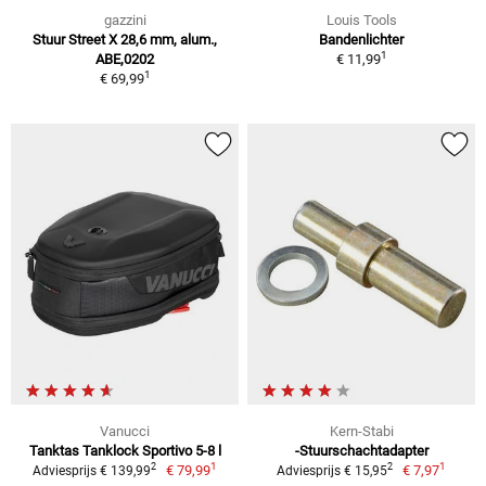
gazzini
Louis Tools
Stuur Street X 28,6 mm, alum.,
Bandenlichter
1
ABE,0202
€ 11,99
1
€ 69,99
Vanucci
Kern-Stabi
Tanktas Tanklock Sportivo 5-8 l
-Stuurschachtadapter
1
1
2
2
€ 79,99
€ 7,97
Adviesprijs € 139,99
Adviesprijs € 15,95