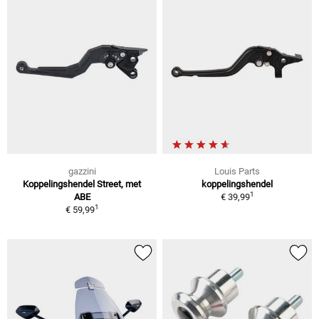
gazzini
Louis Parts
Koppelingshendel Street, met
koppelingshendel
1
ABE
€ 39,99
1
€ 59,99