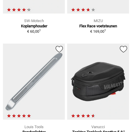
SW-Motech
MIZU
Koplamphouder
Flex Race voetsteunen
1
1
€ 60,00
€ 169,00
Louis Tools
Vanucci