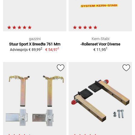
gazzini
Kern-Stabi
Stuur Sport X Breedte 761 Mm
-Rollenset Voor Diverse
1
1
2
€ 54,97
€ 11,95
Adviesprijs € 89,99