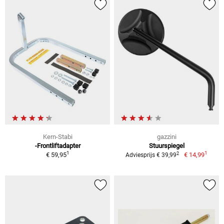
Kern-Stabi
gazzini
-Frontliftadapter
Stuurspiegel
1
1
2
€ 59,95
€ 14,99
Adviesprijs € 39,99