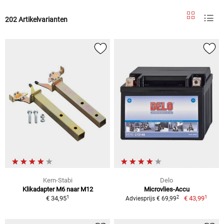
202 Artikelvarianten
Kern-Stabi
Delo
Klikadapter M6 naar M12
Microvlies-Accu
1
1
2
€ 34,95
€ 43,99
Adviesprijs € 69,99