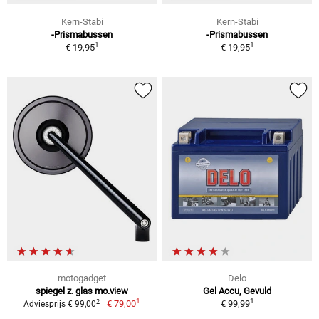
Kern-Stabi
Kern-Stabi
-Prismabussen
-Prismabussen
1
1
€ 19,95
€ 19,95
motogadget
Delo
spiegel z. glas mo.view
Gel Accu, Gevuld
1
1
2
€ 79,00
€ 99,99
Adviesprijs € 99,00