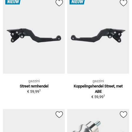
NIEUW
NIEUW
gazzini
gazzini
Street remhendel
Koppelingshendel Street, met
1
€ 59,99
ABE
1
€ 59,99