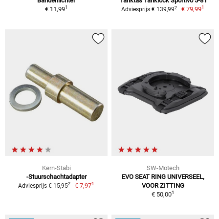
Bandenlichter
Tanktas Tanklock Sportivo 5-8 l
1
1
2
€ 11,99
€ 79,99
Adviesprijs € 139,99
Kern-Stabi
SW-Motech
-Stuurschachtadapter
EVO SEAT RING UNIVERSEEL,
1
2
€ 7,97
VOOR ZITTING
Adviesprijs € 15,95
1
€ 50,00