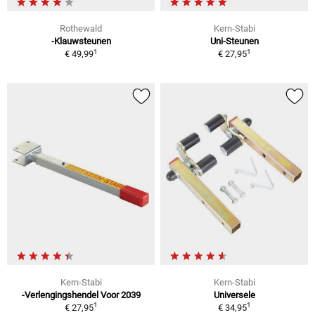
Rothewald
Kern-Stabi
-Klauwsteunen
Uni-Steunen
1
1
€ 49,99
€ 27,95
Kern-Stabi
Kern-Stabi
-Verlengingshendel Voor 2039
Universele
1
1
€ 27,95
€ 34,95