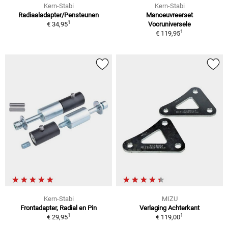
Kern-Stabi
Kern-Stabi
Radiaaladapter/Pensteunen
Manoeuvreerset
1
€ 34,95
Vooruniversele
1
€ 119,95
Kern-Stabi
MIZU
Frontadapter, Radial en Pin
Verlaging Achterkant
1
1
€ 29,95
€ 119,00