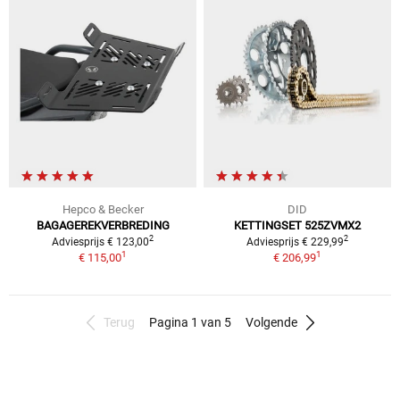
Hepco & Becker
DID
BAGAGEREKVERBREDING
KETTINGSET 525ZVMX2
2
2
Adviesprijs € 123,00
Adviesprijs € 229,99
1
1
€ 115,00
€ 206,99
Terug
Pagina 1 van 5
Volgende