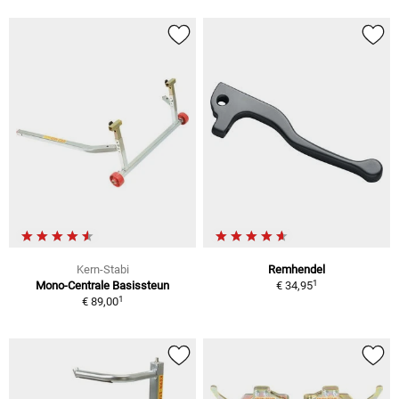
Kern-Stabi
Remhendel
1
Mono-Centrale Basissteun
€ 34,95
1
€ 89,00