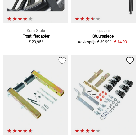
Kern-Stabi
gazzini
Frontliftadapter
Stuurspiegel
1
1
2
€ 29,95
€ 14,99
Adviesprijs € 39,99