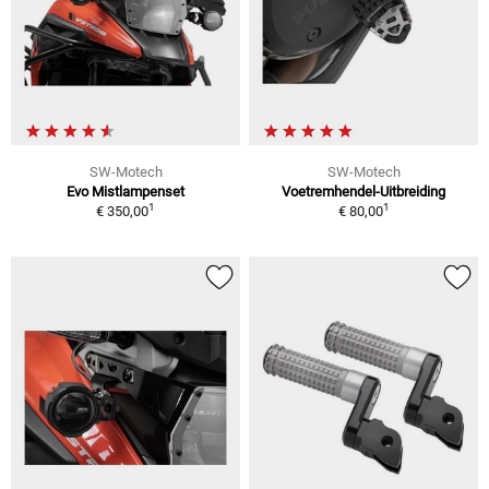
SW-Motech
SW-Motech
Evo Mistlampenset
Voetremhendel-Uitbreiding
1
1
€ 350,00
€ 80,00