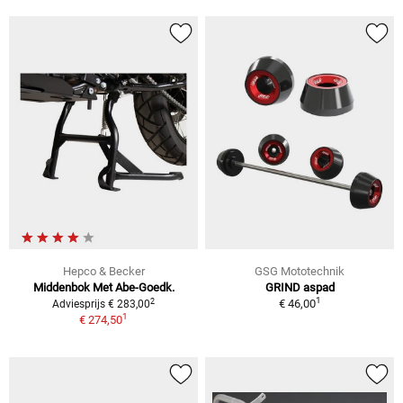
Hepco & Becker
GSG Mototechnik
Middenbok Met Abe-Goedk.
GRIND aspad
1
2
€ 46,00
Adviesprijs € 283,00
1
€ 274,50