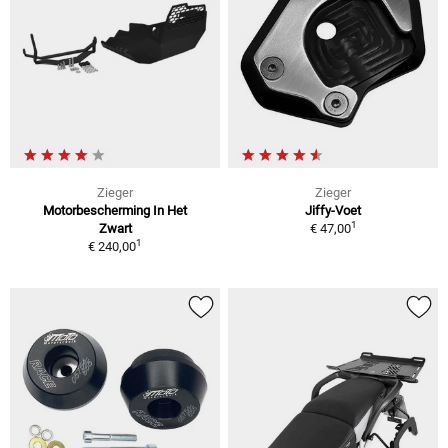
Zieger
Zieger
Motorbescherming In Het
Jiffy-Voet
1
Zwart
€ 47,00
1
€ 240,00