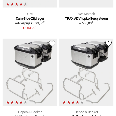
Givi
SW-Motech
Cam-Side-Zijdrager
TRAX ADV topkoffersysteem
1
2
€ 630,00
Adviesprijs € 329,00
1
€ 263,20
Hepco & Becker
Hepco & Becker