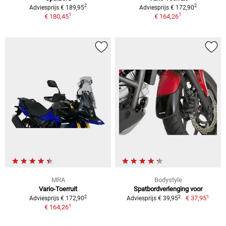
2
2
Adviesprijs € 189,95
Adviesprijs € 172,90
1
1
€ 180,45
€ 164,26
MRA
Bodystyle
Vario-Toerruit
Spatbordverlenging voor
1
2
2
€ 37,95
Adviesprijs € 172,90
Adviesprijs € 39,95
1
€ 164,26