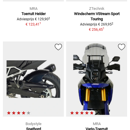
MRA
ZTechnik
Toerruit Helder
Windscherm VStream Sport
2
Touring
Adviesprijs € 129,90
1
2
€ 123,41
Adviesprijs € 269,95
1
€ 256,45
Bodystyle
MRA
Spatbord
Vario-Toerruit