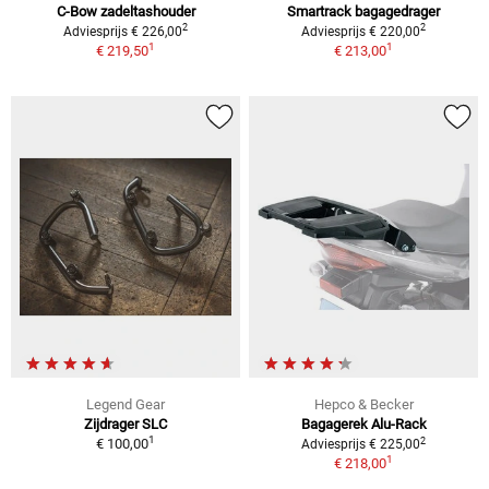
C-Bow zadeltashouder
Smartrack bagagedrager
2
2
Adviesprijs € 226,00
Adviesprijs € 220,00
1
1
€ 219,50
€ 213,00
Legend Gear
Hepco & Becker
Zijdrager SLC
Bagagerek Alu-Rack
1
2
€ 100,00
Adviesprijs € 225,00
1
€ 218,00