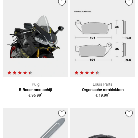
Puig
Louis Parts
R-Racer race-schijf
Organische remblokken
1
1
€ 96,99
€ 19,99