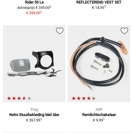
Rider 50 Le
REFLECTEREND VEST SET
1
2
€ 14,95
Adviesprijs € 349,00
1
€ 299,00
Puig
JMP
Retro Stuurbekleding Met Abe
Remlichtschakelaar
1
1
€ 267,99
€ 9,99