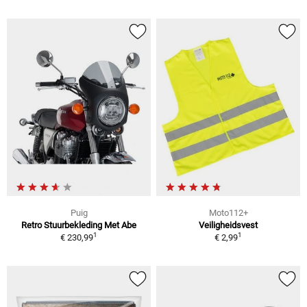
Puig
Moto112+
Retro Stuurbekleding Met Abe
Veiligheidsvest
1
1
€ 230,99
€ 2,99