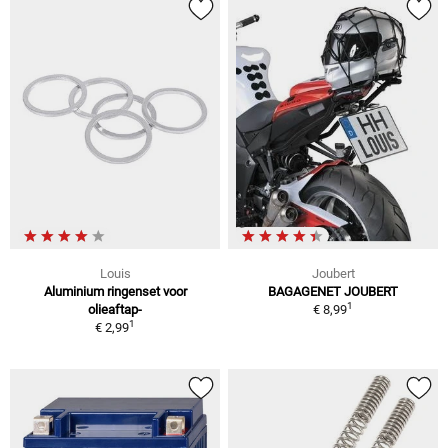
Louis
Joubert
Aluminium ringenset voor
BAGAGENET JOUBERT
1
olieaftap-
€ 8,99
1
€ 2,99