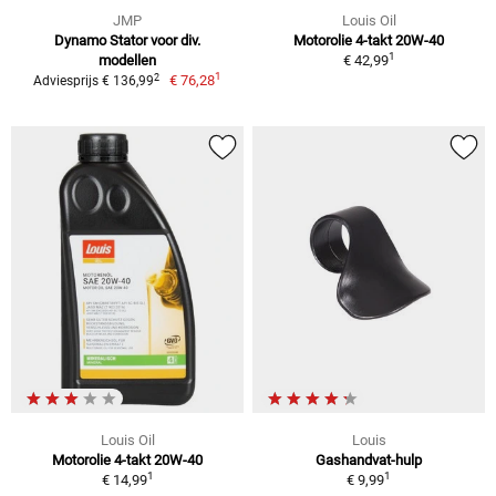
JMP
Louis Oil
Dynamo Stator voor div.
Motorolie 4-takt 20W-40
1
modellen
€ 42,99
1
2
€ 76,28
Adviesprijs € 136,99
Louis Oil
Louis
Motorolie 4-takt 20W-40
Gashandvat-hulp
1
1
€ 14,99
€ 9,99