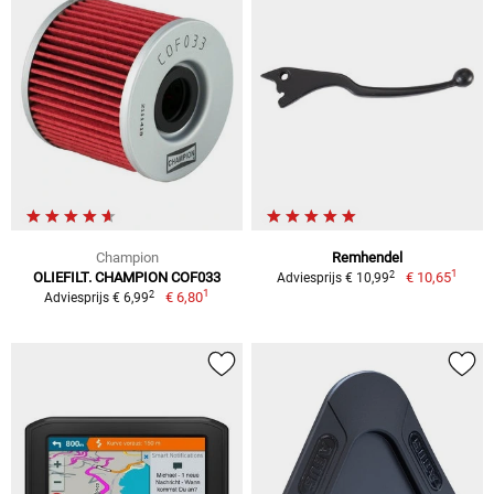
Champion
Remhendel
1
2
OLIEFILT. CHAMPION COF033
€ 10,65
Adviesprijs € 10,99
1
2
€ 6,80
Adviesprijs € 6,99