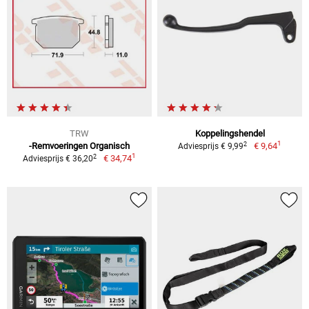
TRW
Koppelingshendel
1
2
-Remvoeringen Organisch
€ 9,64
Adviesprijs € 9,99
1
2
€ 34,74
Adviesprijs € 36,20