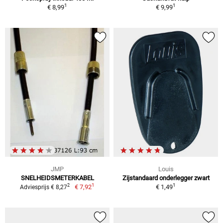
1
1
€ 8,99
€ 9,99
JMP
Louis
SNELHEIDSMETERKABEL
Zijstandaard onderlegger zwart
1
1
2
€ 7,92
€ 1,49
Adviesprijs € 8,27