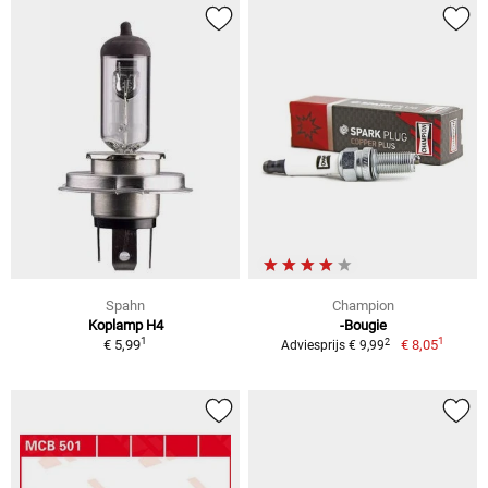
Spahn
Champion
Koplamp H4
-Bougie
1
1
2
€ 5,99
€ 8,05
Adviesprijs € 9,99