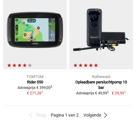
TOMTOM
Rothewald
Rider 550
Oplaadbare persluchtpomp 10
2
bar
Adviesprijs € 399,00
1
1
2
€ 271,28
€ 29,99
Adviesprijs € 49,99
Terug
Pagina 1 van 2
Volgende