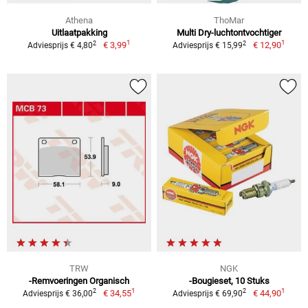
Athena
ThoMar
Uitlaatpakking
Multi Dry-luchtontvochtiger
1
1
2
2
€ 3,99
€ 12,90
Adviesprijs € 4,80
Adviesprijs € 15,99
TRW
NGK
-Remvoeringen Organisch
-Bougieset, 10 Stuks
1
1
2
2
€ 34,55
€ 44,90
Adviesprijs € 36,00
Adviesprijs € 69,90