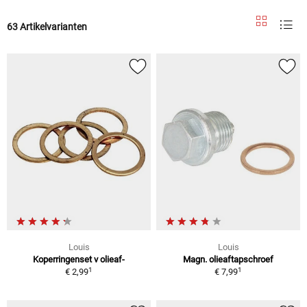
63 Artikelvarianten
Louis
Louis
Koperringenset v olieaf-
Magn. olieaftapschroef
1
1
€ 2,99
€ 7,99