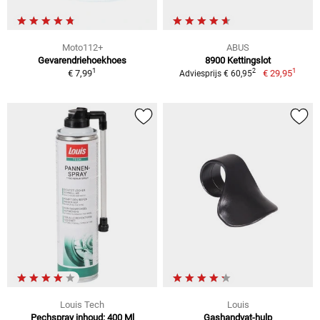
Moto112+
ABUS
Gevarendriehoekhoes
8900 Kettingslot
1
1
2
€ 7,99
€ 29,95
Adviesprijs € 60,95
Louis Tech
Louis
Pechspray inhoud: 400 Ml
Gashandvat-hulp