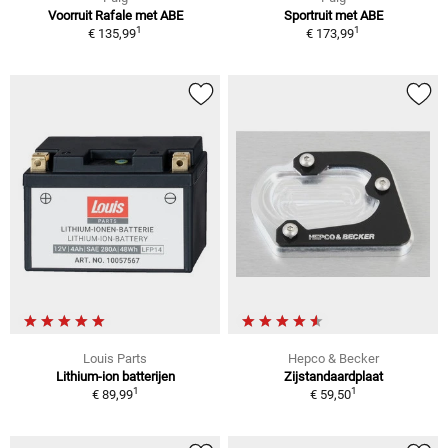
Voorruit Rafale met ABE
Sportruit met ABE
1
1
€ 135,99
€ 173,99
Louis Parts
Hepco & Becker
Lithium-ion batterijen
Zijstandaardplaat
1
1
€ 89,99
€ 59,50