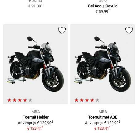
Rizoma
Delo
1
€ 91,00
Gel Accu, Gevuld
1
€ 59,99
MRA
MRA
Toerruit Helder
Toerruit met ABE
2
2
Adviesprijs € 129,90
Adviesprijs € 129,90
1
1
€ 123,41
€ 123,41