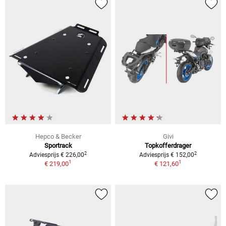
Hepco & Becker
Givi
Sportrack
Topkofferdrager
2
2
Adviesprijs € 226,00
Adviesprijs € 152,00
1
1
€ 219,00
€ 121,60