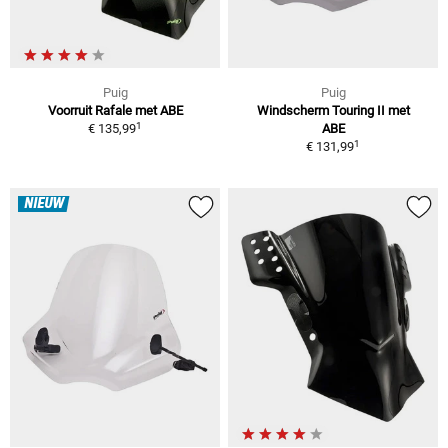
Puig
Puig
Voorruit Rafale met ABE
Windscherm Touring II met
1
€ 135,99
ABE
1
€ 131,99
NIEUW