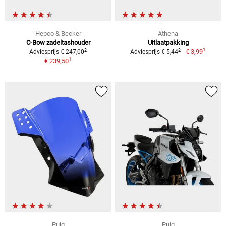
Hepco & Becker
Athena
C-Bow zadeltashouder
Uitlaatpakking
1
2
2
€ 3,99
Adviesprijs € 247,00
Adviesprijs € 5,44
1
€ 239,50
Puig
Puig