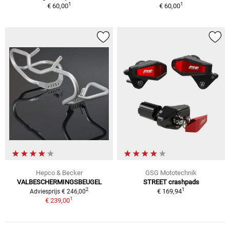
1
1
€ 60,00
€ 60,00
Hepco & Becker
GSG Mototechnik
VALBESCHERMINGSBEUGEL
STREET crashpads
1
2
€ 169,94
Adviesprijs € 246,00
1
€ 239,00