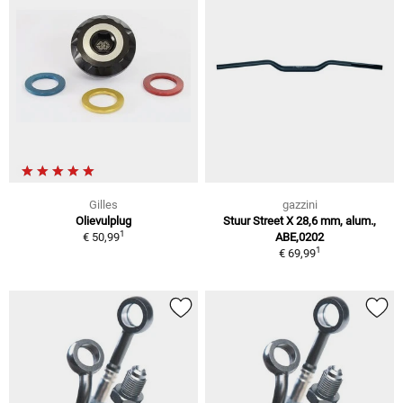
Gilles
gazzini
Olievulplug
Stuur Street X 28,6 mm, alum.,
1
€ 50,99
ABE,0202
1
€ 69,99