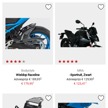
Bodystyle
MRA
Wieldop Raceline
-Sportruit, Zwart
2
2
Adviesprijs € 189,95
Adviesprijs € 129,90
1
1
€ 179,95
€ 123,41