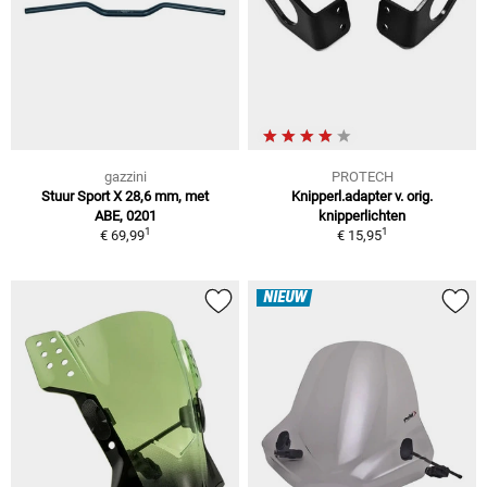
gazzini
PROTECH
Stuur Sport X 28,6 mm, met
Knipperl.adapter v. orig.
ABE, 0201
knipperlichten
1
1
€ 69,99
€ 15,95
NIEUW