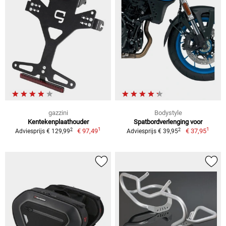
gazzini
Bodystyle
Kentekenplaathouder
Spatbordverlenging voor
1
1
2
2
€ 97,49
€ 37,95
Adviesprijs € 129,99
Adviesprijs € 39,95