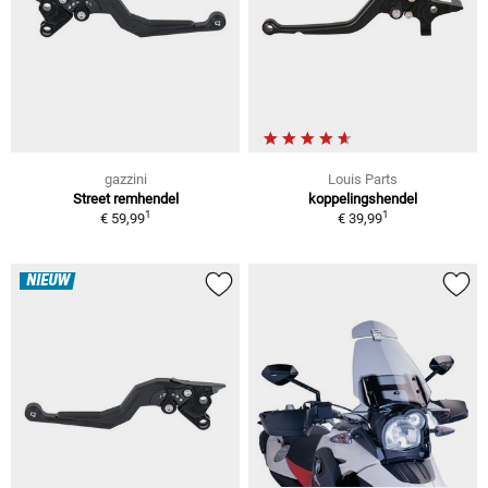
gazzini
Louis Parts
Street remhendel
koppelingshendel
1
1
€ 59,99
€ 39,99
NIEUW