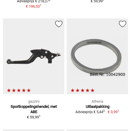
2
€ 59,99
Adviesprijs € 218,37
1
€ 196,53
gazzini
Athena
Sportkoppelingshendel, met
Uitlaatpakking
1
2
ABE
€ 3,99
Adviesprijs € 5,44
1
€ 59,99