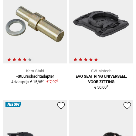
Kern-Stabi
SW-Motech
-Stuurschachtadapter
EVO SEAT RING UNIVERSEEL,
1
2
€ 7,97
VOOR ZITTING
Adviesprijs € 15,95
1
€ 50,00
NIEUW