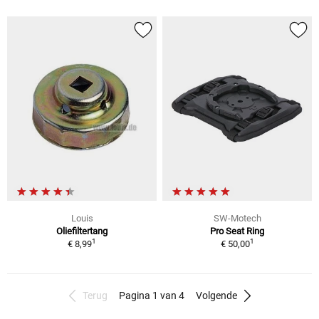
Louis
SW-Motech
Oliefiltertang
Pro Seat Ring
1
1
€ 8,99
€ 50,00
Terug
Pagina 1 van 4
Volgende