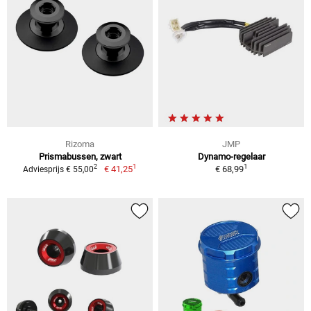
Rizoma
JMP
Prismabussen, zwart
Dynamo-regelaar
1
1
2
€ 41,25
€ 68,99
Adviesprijs € 55,00