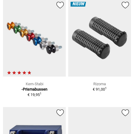
NIEUW
Kern-Stabi
Rizoma
1
-Prismabussen
€ 91,00
1
€ 19,95