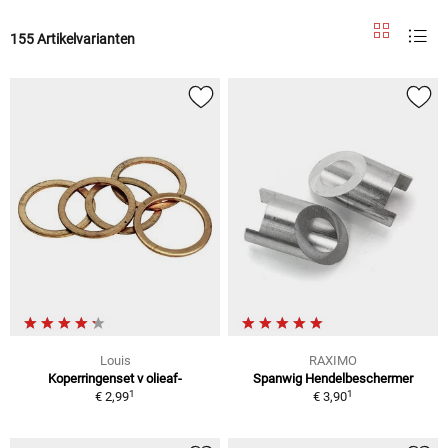
155 Artikelvarianten
Louis
RAXIMO
Koperringenset v olieaf-
Spanwig Hendelbeschermer
1
1
€ 2,99
€ 3,90