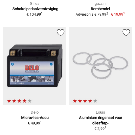
Gilles
gazzini
-Schakelpedaalversteviging
Remhendel
1
1
2
€ 104,99
€ 19,99
Adviesprijs € 79,99
Delo
Louis
Microvlies-Accu
Aluminium ringenset voor
1
€ 49,99
olieaftap-
1
€ 2,99