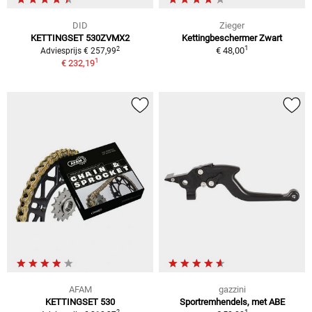
DID
Zieger
KETTINGSET 530ZVMX2
Kettingbeschermer Zwart
1
2
€ 48,00
Adviesprijs € 257,99
1
€ 232,19
AFAM
gazzini
KETTINGSET 530
Sportremhendels, met ABE
1