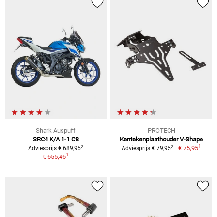
Shark Auspuff
PROTECH
SRC4 K/A 1-1 CB
Kentekenplaathouder V-Shape
1
2
2
€ 75,95
Adviesprijs € 689,95
Adviesprijs € 79,95
1
€ 655,46