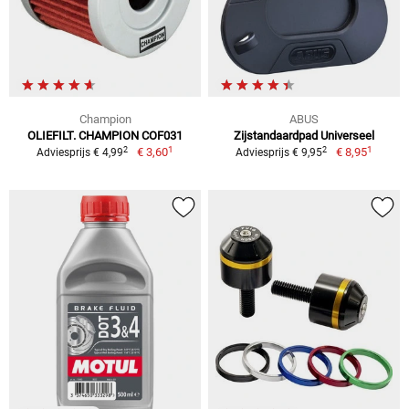
Champion
ABUS
OLIEFILT. CHAMPION COF031
Zijstandaardpad Universeel
1
1
2
2
€ 3,60
€ 8,95
Adviesprijs € 4,99
Adviesprijs € 9,95