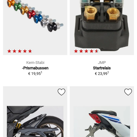
Kern-Stabi
JMP
-Prismabussen
Startrelais
1
1
€ 19,95
€ 23,99