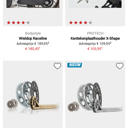
Bodystyle
PROTECH
Wieldop Raceline
Kentekenplaathouder X-Shape
2
2
Adviesprijs € 189,95
Adviesprijs € 109,95
1
1
€ 180,45
€ 103,95
NIEUW