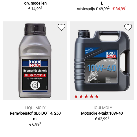
div. modellen
L
1
1
2
€ 14,99
€ 34,99
Adviesprijs € 49,99
LIQUI MOLY
LIQUI MOLY
Remvloeistof SL6 DOT 4, 250
Motorolie 4-takt 10W-40
1
ml
€ 62,99
1
€ 6,99