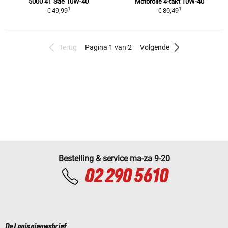
5000 4T Sae 10W-40
Motorolie 4-takt 10W-40
1
1
€ 49,99
€ 80,49
Terug
Pagina 1 van 2
Volgende
Bestelling & service ma-za 9-20
02 290 5610
De Louis nieuwsbrief