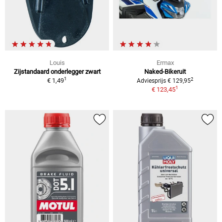
Louis
Ermax
Zijstandaard onderlegger zwart
Naked-Bikeruit
1
2
€ 1,49
Adviesprijs € 129,95
1
€ 123,45