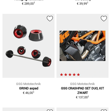
1
1
€ 289,00
€ 39,99
GSG Mototechnik
GSG Mototechnik
GRIND aspad
GSG CRASHPAD SET DUO, KIT
1
€ 46,00
ZWART
1
€ 137,00