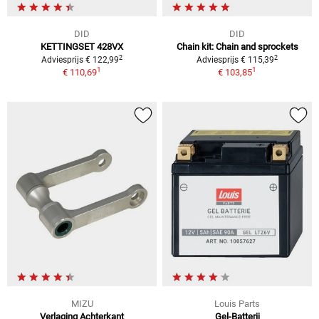
DID
DID
KETTINGSET 428VX
Chain kit: Chain and sprockets
2
2
Adviesprijs € 122,99
Adviesprijs € 115,39
1
1
€ 110,69
€ 103,85
MIZU
Louis Parts
Verlaging Achterkant
Gel-Batterij