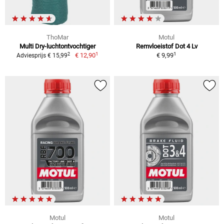
ThoMar
Motul
Multi Dry-luchtontvochtiger
Remvloeistof Dot 4 Lv
1
1
2
€ 12,90
€ 9,99
Adviesprijs € 15,99
Motul
Motul