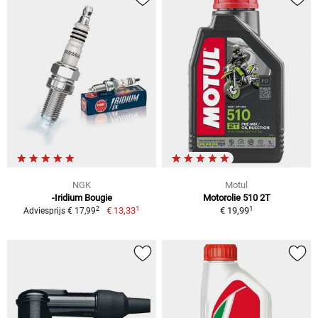
NGK
Motul
-Iridium Bougie
Motorolie 510 2T
1
1
2
€ 13,33
€ 19,99
Adviesprijs € 17,99