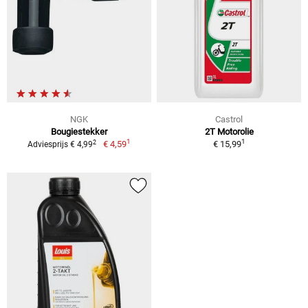
NGK
Castrol
Bougiestekker
2T Motorolie
1
1
2
€ 4,59
€ 15,99
Adviesprijs € 4,99