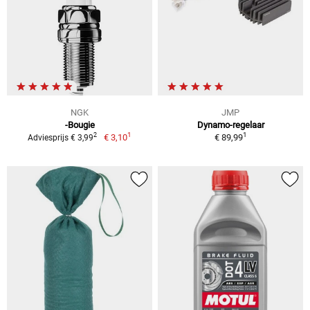
NGK
JMP
-Bougie
Dynamo-regelaar
1
1
2
€ 3,10
€ 89,99
Adviesprijs € 3,99