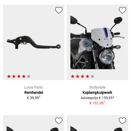
Louis Parts
Bodystyle
Remhendel
Koplampkuipwerk
1
2
€ 39,99
Adviesprijs € 159,95
1
€ 151,95