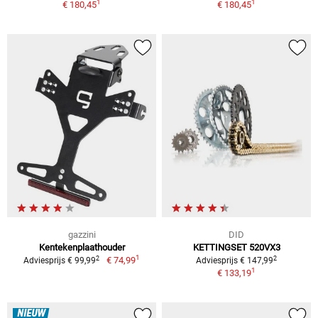
1
1
€ 180,45
€ 180,45
gazzini
DID
Kentekenplaathouder
KETTINGSET 520VX3
1
2
2
€ 74,99
Adviesprijs € 99,99
Adviesprijs € 147,99
1
€ 133,19
NIEUW