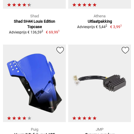
Shad
Athena
Shad SH44 Louis Edition
Uitlaatpakking
1
2
Topcase
€ 3,99
Adviesprijs € 5,44
1
2
€ 69,99
Adviesprijs € 136,59
Puig
JMP