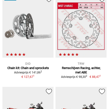
DID
TRW
Chain kit: Chain and sprockets
Remschijven Racing, achter,
2
met ABE
Adviesprijs € 141,86
1
1
2
€ 127,67
€ 88,47
Adviesprijs € 98,30