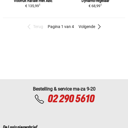
Voorruit Rafale met ABE
Dynamo-regelaar
1
1
€ 135,99
€ 68,99
Terug
Pagina 1 van 4
Volgende
Bestelling & service ma-za 9-20
02 290 5610
De Louis nieuwsbrief