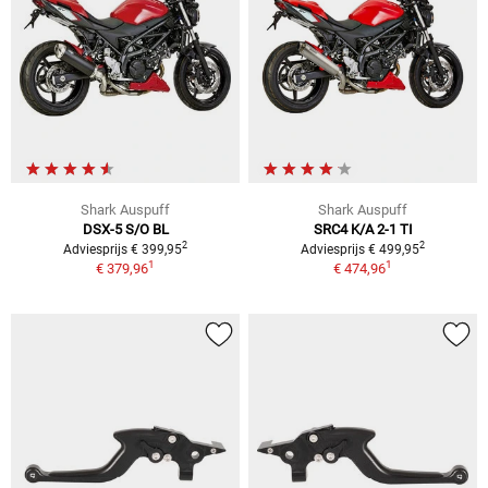
Shark Auspuff
Shark Auspuff
DSX-5 S/O BL
SRC4 K/A 2-1 TI
2
2
Adviesprijs € 399,95
Adviesprijs € 499,95
1
1
€ 379,96
€ 474,96