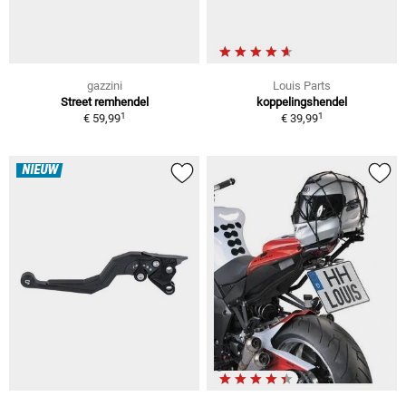
gazzini
Louis Parts
Street remhendel
koppelingshendel
1
1
€ 59,99
€ 39,99
NIEUW