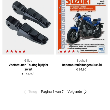
Gilles
Bucheli
Voetsteunen Touring bijrijder
Reparaturanleitungen Suzuki
1
zwart
€ 34,90
1
€ 144,99
Terug
Pagina 1 van 7
Volgende