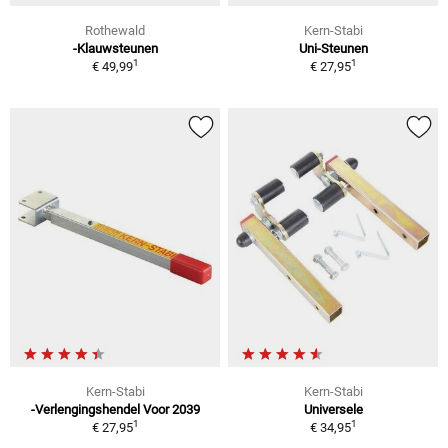
Rothewald
Kern-Stabi
-Klauwsteunen
Uni-Steunen
1
1
€ 49,99
€ 27,95
Kern-Stabi
Kern-Stabi
-Verlengingshendel Voor 2039
Universele
1
1
€ 27,95
€ 34,95