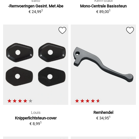
saito
Kern-Stabi
-Remvoeringen Gesint. Met Abe
Mono-Centrale Basissteun
1
1
€ 24,99
€ 89,00
Louis
Remhendel
1
Knipperlichtsteun-cover
€ 34,95
1
€ 8,99