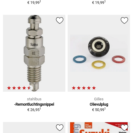
1
1
€ 19,99
€ 19,99
stahlbus
Gilles
-Remontluchtingsnippel
Olievulplug
1
1
€ 26,95
€ 50,99