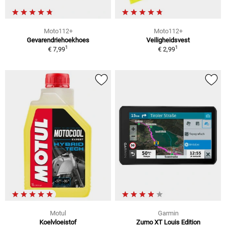
Moto112+
Moto112+
Gevarendriehoekhoes
Veiligheidsvest
1
1
€ 7,99
€ 2,99
Motul
Garmin
Koelvloeistof
Zumo XT Louis Edition