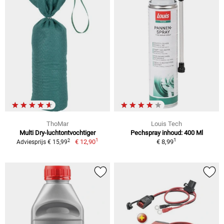
ThoMar
Louis Tech
Multi Dry-luchtontvochtiger
Pechspray inhoud: 400 Ml
1
1
2
€ 12,90
€ 8,99
Adviesprijs € 15,99