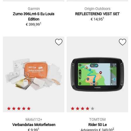
Garmin
Origin-Outdoors
Zumo 396Lmt-S Eu Louis
REFLECTEREND VEST SET
1
Edition
€ 14,95
1
€ 399,99
Moto112+
TOMTOM
Verbandstas Motorfietsen
Rider 50 Le
1
2
€ 9,99
Adviesprijs € 349,00