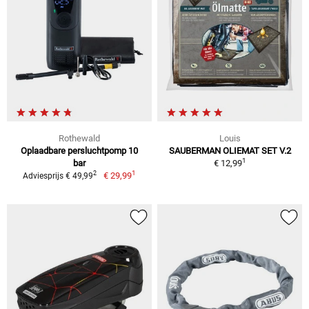
Rothewald
Louis
Oplaadbare persluchtpomp 10
SAUBERMAN OLIEMAT SET V.2
1
bar
€ 12,99
1
2
€ 29,99
Adviesprijs € 49,99