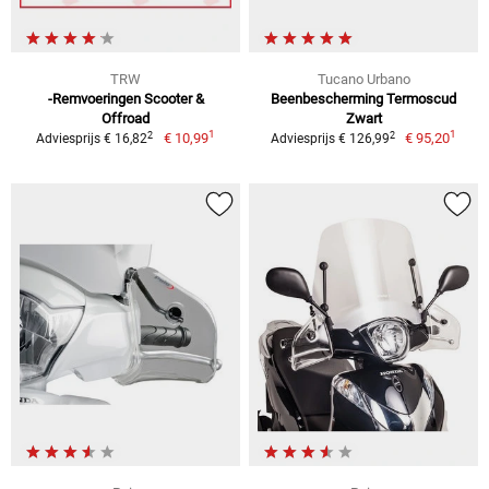
TRW
Tucano Urbano
-Remvoeringen Scooter &
Beenbescherming Termoscud
Offroad
Zwart
1
1
2
2
€ 10,99
€ 95,20
Adviesprijs € 16,82
Adviesprijs € 126,99