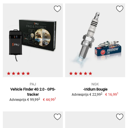
PAJ
NGK
Vehicle Finder 4G 2.0 - GPS-
-Iridium Bougie
1
2
tracker
€ 16,99
Adviesprijs € 22,99
1
2
€ 44,99
Adviesprijs € 99,99