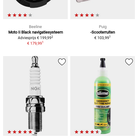
Beeline
Puig
Moto Ii Black navigatiesysteem
-Scooterruiten
1
2
€ 103,99
Adviesprijs € 199,99
1
€ 179,99