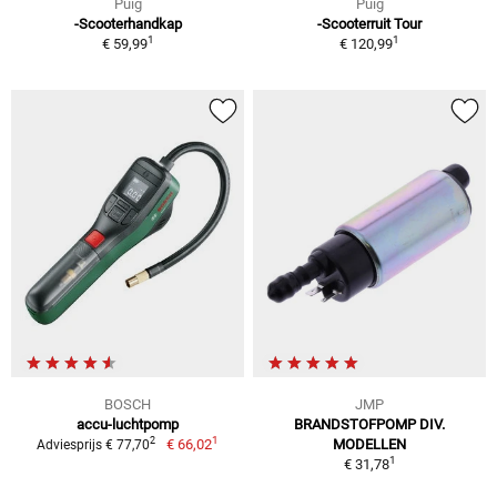
Puig
Puig
-Scooterhandkap
-Scooterruit Tour
1
1
€ 59,99
€ 120,99
BOSCH
JMP
accu-luchtpomp
BRANDSTOFPOMP DIV.
1
2
€ 66,02
MODELLEN
Adviesprijs € 77,70
1
€ 31,78