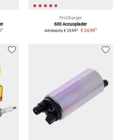
ProCharger
er
600 Accuoplader
1
1
0
€ 24,99
2
Adviesprijs € 29,99