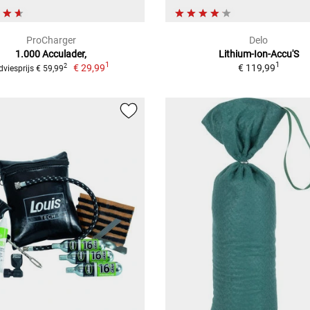
ProCharger
Delo
1.000 Acculader,
Lithium-Ion-Accu'S
1
1
€ 29,99
€ 119,99
2
dviesprijs € 59,99