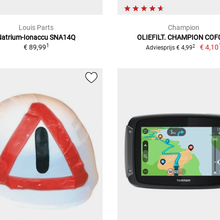
Louis Parts
Champion
Natrium-Ionaccu SNA14Q
OLIEFILT. CHAMPION COF
1
€ 89,99
€ 4,10
2
Adviesprijs € 4,99