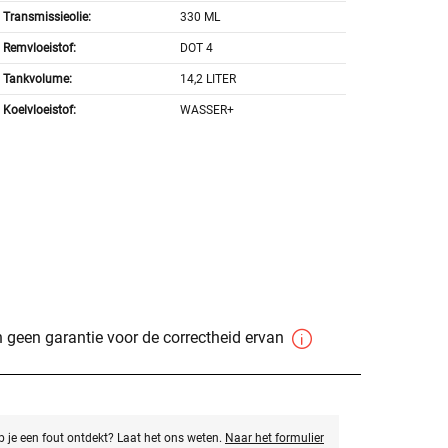
Transmissieolie:
330 ML
Remvloeistof:
DOT 4
Tankvolume:
14,2 LITER
Koelvloeistof:
WASSER+
 geen garantie voor de correctheid ervan
eb je een fout ontdekt? Laat het ons weten.
Naar het formulier