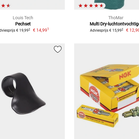
Louis Tech
ThoMar
Pechset
Multi Dry-luchtontvochtig
1
€ 14,99
€ 12,9
2
2
dviesprijs € 19,99
Adviesprijs € 15,99