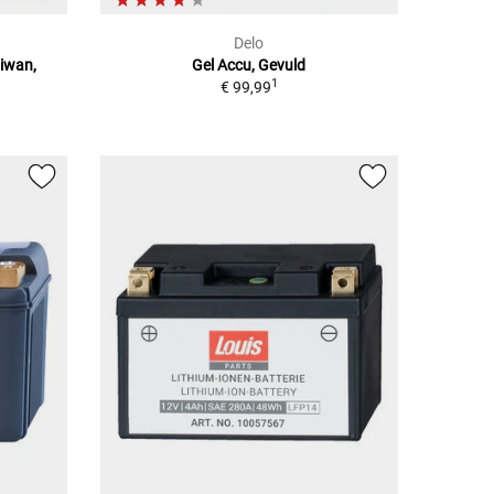
Delo
aiwan,
Gel Accu, Gevuld
1
€ 99,99