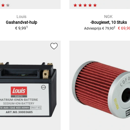
Louis
NGK
Gashandvat-hulp
-Bougieset, 10 Stuks
1
€ 9,99
€ 69,9
2
Adviesprijs € 79,90