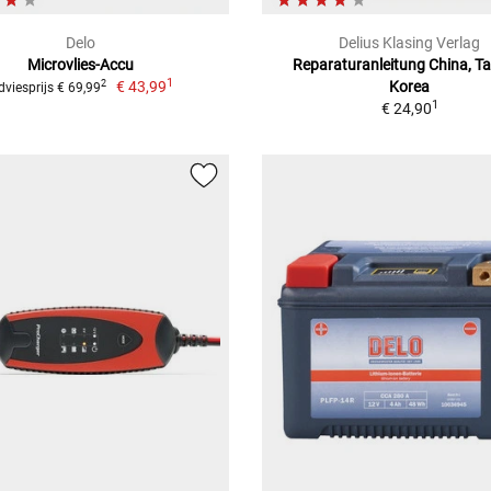
Delo
Delius Klasing Verlag
Microvlies-Accu
Reparaturanleitung China, T
1
€ 43,99
Korea
2
dviesprijs € 69,99
1
€ 24,90