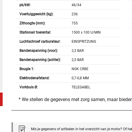
pk/kW:
46/34
Voertuiggewicht (kg):
236
Zithoogte (mm):
755
Stationair toerental:
1500 ± 100 U/MIN
Luchtschroef carburateur:
EINSPRITZUNG
Bandenspanning (voor):
2,3 BAR
Bandenspanning (achter):
2,5 BAR
Bougie 1:
NGK CR8E
Elektrodenafstand:
0,7-0,8 MM
Vorkbuis Ø:
TELEGABEL
* We stellen de gegevens met zorg samen, maar bieden
Mis je gegevens of artikelen in het overzicht van je motor? Of h