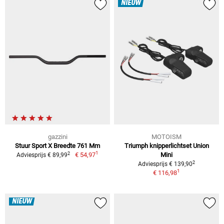
NIEUW
gazzini
MOTOISM
Stuur Sport X Breedte 761 Mm
Triumph knipperlichtset Union
1
2
€ 54,97
Mini
Adviesprijs € 89,99
2
Adviesprijs € 139,90
1
€ 116,98
NIEUW