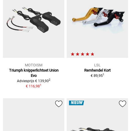
MOTOISM
LSL
Triumph knipperlichtset Union
Remhendel Kort
1
Evo
€ 89,95
2
Adviesprijs € 139,90
1
€ 116,98
NIEUW