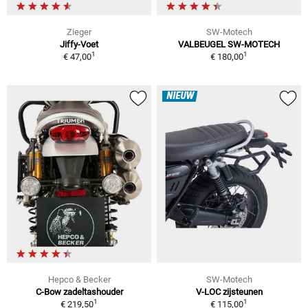
Zieger
SW-Motech
Jiffy-Voet
VALBEUGEL SW-MOTECH
1
1
€ 47,00
€ 180,00
NIEUW
Hepco & Becker
SW-Motech
C-Bow zadeltashouder
V-LOC zijsteunen
1
1
€ 219,50
€ 115,00