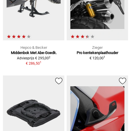
Hepco & Becker
Zieger
Middenbok Met Abe-Goedk.
Pro kentekenplaathouder
1
2
€ 120,00
Adviesprijs € 295,00
1
€ 286,50