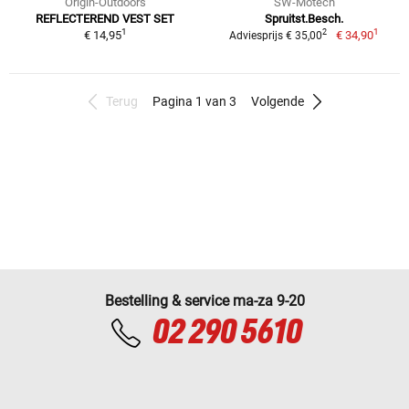
Origin-Outdoors
SW-Motech
REFLECTEREND VEST SET
Spruitst.Besch.
1
1
2
€ 14,95
€ 34,90
Adviesprijs € 35,00
Terug
Pagina 1 van 3
Volgende
Bestelling & service ma-za 9-20
02 290 5610