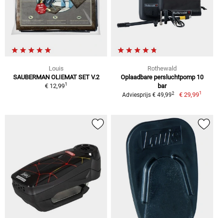
Louis
Rothewald
SAUBERMAN OLIEMAT SET V.2
Oplaadbare persluchtpomp 10
1
€ 12,99
bar
1
2
€ 29,99
Adviesprijs € 49,99