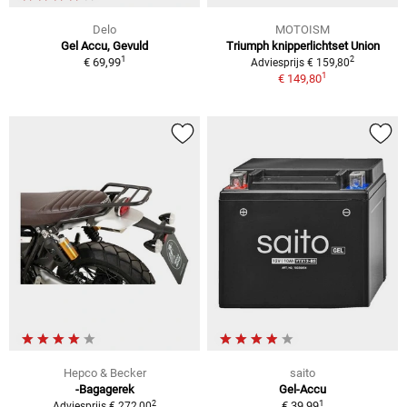
Delo
MOTOISM
Gel Accu, Gevuld
Triumph knipperlichtset Union
1
2
€ 69,99
Adviesprijs € 159,80
1
€ 149,80
Hepco & Becker
saito
-Bagagerek
Gel-Accu
1
2
€ 39,99
Adviesprijs € 272,00