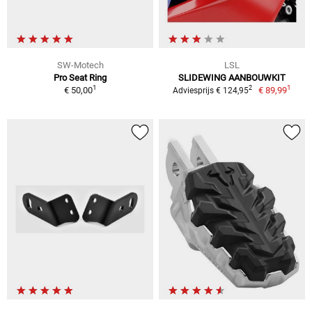
SW-Motech
LSL
Pro Seat Ring
SLIDEWING AANBOUWKIT
1
1
2
€ 50,00
€ 89,99
Adviesprijs € 124,95