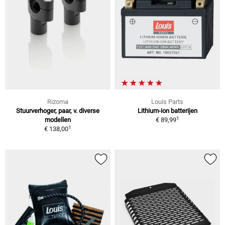
Rizoma
Louis Parts
Stuurverhoger, paar, v. diverse
Lithium-ion batterijen
1
modellen
€ 89,99
1
€ 138,00