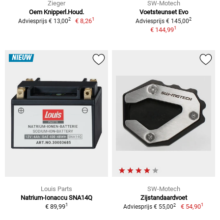
Zieger
SW-Motech
Oem Knipperl.Houd.
Voetsteunset Evo
1
2
2
€ 8,26
Adviesprijs € 13,00
Adviesprijs € 145,00
1
€ 144,99
NIEUW
Louis Parts
SW-Motech
Natrium-Ionaccu SNA14Q
Zijstandaardvoet
1
1
2
€ 89,99
€ 54,90
Adviesprijs € 55,00