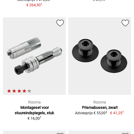
1
€ 264,50
Rizoma
Rizoma
Montageset voor
Prismabussen, zwart
1
2
stuureindspiegels, stuk
€ 41,25
Adviesprijs € 55,00
1
€ 16,00