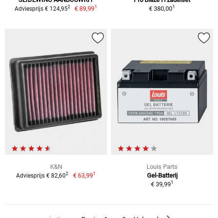
1
1
2
€ 89,99
€ 380,00
Adviesprijs € 124,95
K&N
Louis Parts
1
2
€ 63,99
Gel-Batterij
Adviesprijs € 82,60
1
€ 39,99