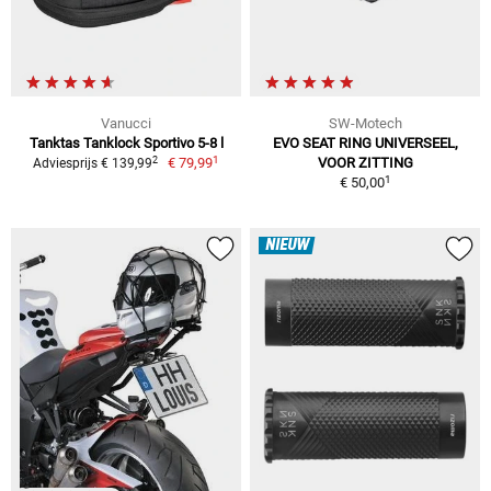
Vanucci
SW-Motech
Tanktas Tanklock Sportivo 5-8 l
EVO SEAT RING UNIVERSEEL,
1
2
€ 79,99
VOOR ZITTING
Adviesprijs € 139,99
1
€ 50,00
NIEUW