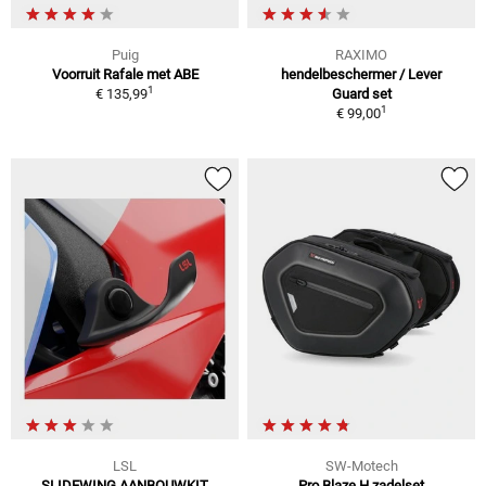
Puig
RAXIMO
Voorruit Rafale met ABE
hendelbeschermer / Lever
1
€ 135,99
Guard set
1
€ 99,00
LSL
SW-Motech
SLIDEWING AANBOUWKIT
Pro Blaze H zadelset