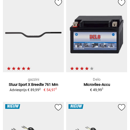
gazzini
Delo
Stuur Sport X Breedte 761 Mm
Microvlies-Accu
1
1
2
€ 54,97
€ 49,99
Adviesprijs € 89,99
NIEUW
NIEUW