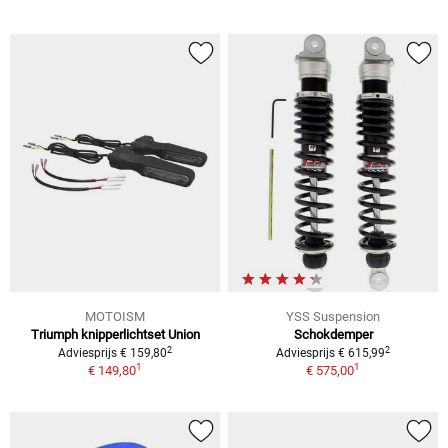
MOTOISM
YSS Suspension
Triumph knipperlichtset Union
Schokdemper
2
2
Adviesprijs € 159,80
Adviesprijs € 615,99
1
1
€ 149,80
€ 575,00