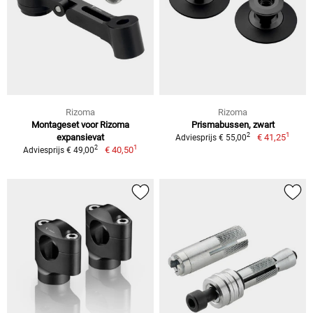
Rizoma
Rizoma
Montageset voor Rizoma
Prismabussen, zwart
1
2
expansievat
€ 41,25
Adviesprijs € 55,00
1
2
€ 40,50
Adviesprijs € 49,00