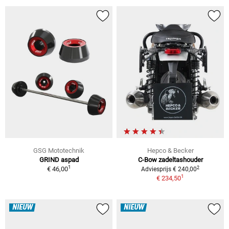
GSG Mototechnik
Hepco & Becker
GRIND aspad
C-Bow zadeltashouder
1
2
€ 46,00
Adviesprijs € 240,00
1
€ 234,50
NIEUW
NIEUW