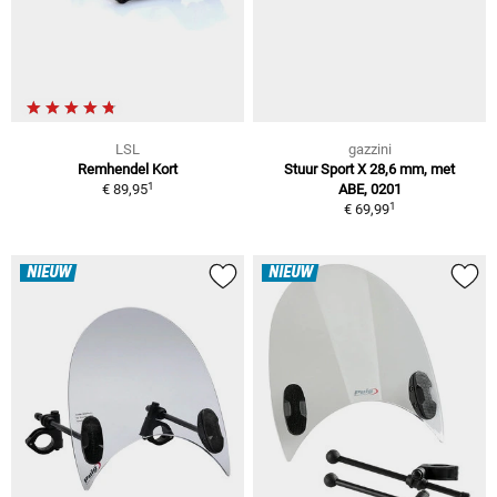
LSL
gazzini
Remhendel Kort
Stuur Sport X 28,6 mm, met
1
€ 89,95
ABE, 0201
1
€ 69,99
NIEUW
NIEUW