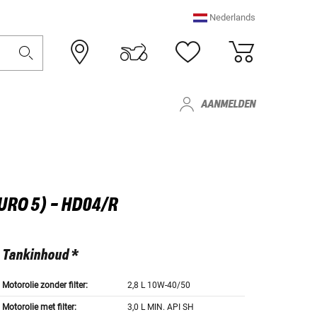
Nederlands
AANMELDEN
URO 5) - HD04/R
Tankinhoud *
Motorolie zonder filter:
2,8 L 10W-40/50
Motorolie met filter:
3,0 L MIN. API SH