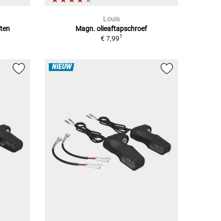
Louis
hten
Magn. olieaftapschroef
1
€ 7,99
NIEUW