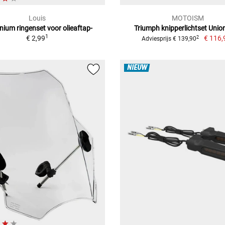
Louis
MOTOISM
nium ringenset voor olieaftap-
Triumph knipperlichtset Unio
1
€ 2,99
€ 116,
2
Adviesprijs € 139,90
NIEUW