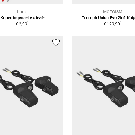
Louis
MOTOISM
Koperringenset v olieaf-
Triumph Union Evo 2In1 Knip
1
1
€ 2,99
€ 129,90