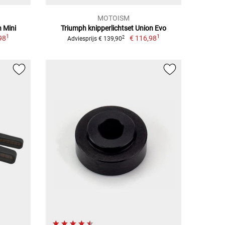
MOTOISM
n Mini
Triumph knipperlichtset Union Evo
1
1
98
€ 116,98
2
Adviesprijs € 139,90