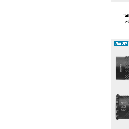
Tan
Ad
NIEUW