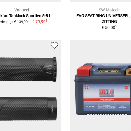
Vanucci
SW-Motech
ktas Tanklock Sportivo 5-8 l
EVO SEAT RING UNIVERSEEL
1
€ 79,99
ZITTING
2
viesprijs € 139,99
1
€ 50,00