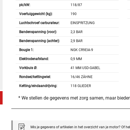
pk/kW:
118/87
Voertuiggewicht (kg):
190
Luchtschroef carburateur:
EINSPRITZUNG
Bandenspanning (voor):
2,3 BAR
Bandenspanning (achter):
2,9 BAR
Bougie 1:
NGK CR9EIA-9
Elektrodenafstand:
0,9 MM
Vorkbuis Ø:
41 MM USD-GABEL
Rondsel/kettingwiel:
16/46 ZÄHNE
Ketting/eindaandrijving:
118 GLIEDER
* We stellen de gegevens met zorg samen, maar bieden
Mis je gegevens of artikelen in het overzicht van je motor? Of h