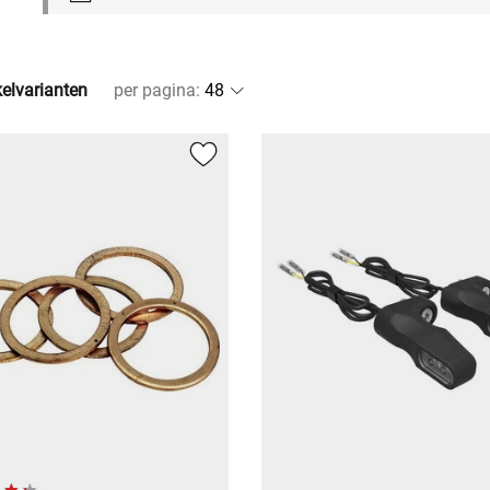
kelvarianten
per pagina
: