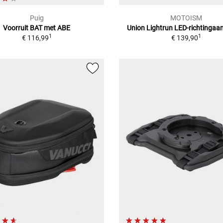
Puig
MOTOISM
Voorruit BAT met ABE
Union Lightrun LED-richtingaan
1
1
€ 116,99
€ 139,90