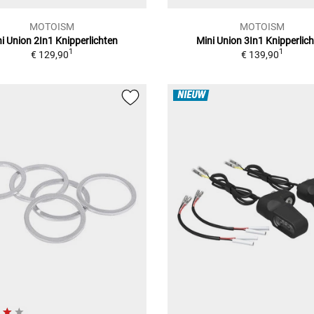
MOTOISM
MOTOISM
i Union 2In1 Knipperlichten
Mini Union 3In1 Knipperlic
1
1
€ 129,90
€ 139,90
NIEUW