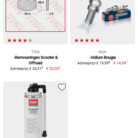
TRW
NGK
-Remvoeringen Scooter &
-Iridium Bougie
1
2
Offroad
€ 14,99
Adviesprijs € 19,99
1
2
€ 20,55
Adviesprijs € 26,31