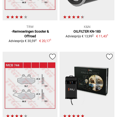
TRW
K&N
-Remvoeringen Scooter &
OILFILTER KN-183
1
2
Offroad
€ 11,43
Adviesprijs € 13,99
1
2
€ 20,17
Adviesprijs € 30,59