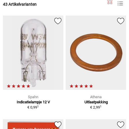
43 Artikelvarianten
Spahn
Athena
Indicatielampje 12 V
Uitlaatpakking
1
1
€ 0,99
€ 2,99