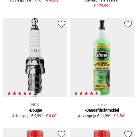
€ 66,02
Adviesprijs € 77,70
Adviesprijs € 199,99
1
€ 179,99
NGK
slime
-Bougie
-Bandafdichtmiddel
1
1
2
2
€ 8,00
€ 8,54
Adviesprijs € 9,99
Adviesprijs € 11,99