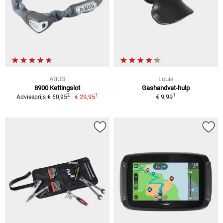
ABUS
Louis
8900 Kettingslot
Gashandvat-hulp
1
1
2
€ 29,95
€ 9,99
Adviesprijs € 60,95