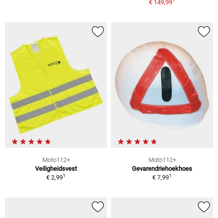
1
€ 149,99
Moto112+
Moto112+
Veiligheidsvest
Gevarendriehoekhoes
1
1
€ 2,99
€ 7,99