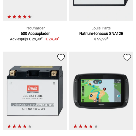
ProCharger
Louis Parts
600 Accuoplader
Natrium-Ionaccu SNA12B
1
1
2
€ 24,99
€ 99,99
Adviesprijs € 29,99