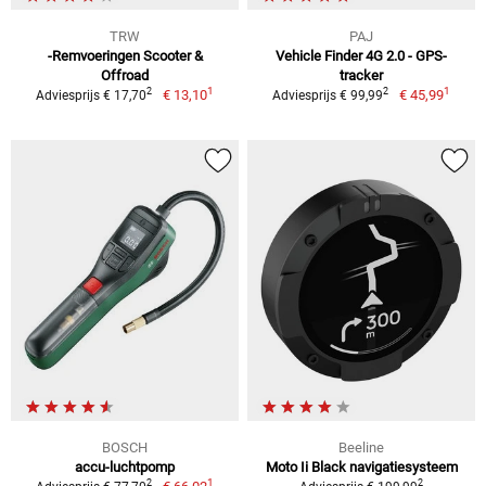
TRW
PAJ
-Remvoeringen Scooter &
Vehicle Finder 4G 2.0 - GPS-
Offroad
tracker
1
1
2
2
€ 13,10
€ 45,99
Adviesprijs € 17,70
Adviesprijs € 99,99
BOSCH
Beeline
accu-luchtpomp
Moto Ii Black navigatiesysteem
1
2
2