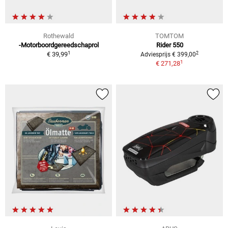
Rothewald
TOMTOM
-Motorboordgereedschaprol
Rider 550
1
2
€ 39,99
Adviesprijs € 399,00
1
€ 271,28