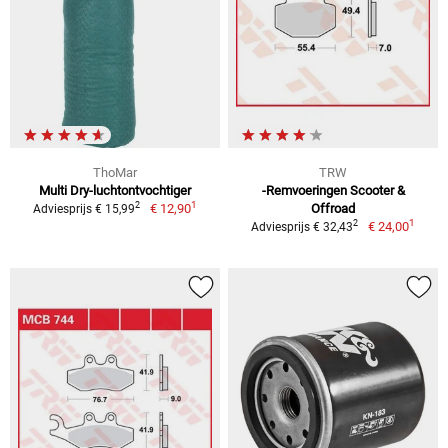
ThoMar
TRW
Multi Dry-luchtontvochtiger
-Remvoeringen Scooter &
1
2
€ 12,90
Offroad
Adviesprijs € 15,99
1
2
€ 24,00
Adviesprijs € 32,43