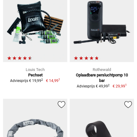
Louis Tech
Rothewald
Pechset
Oplaadbare persluchtpomp 10
1
2
€ 14,99
bar
Adviesprijs € 19,99
1
2
€ 29,99
Adviesprijs € 49,99