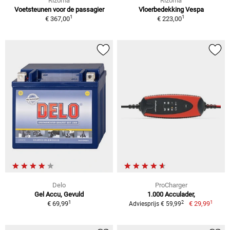
Rizoma
Rizoma
Voetsteunen voor de passagier
Vloerbedekking Vespa
1
1
€ 367,00
€ 223,00
Delo
ProCharger
Gel Accu, Gevuld
1.000 Acculader,
1
1
2
€ 69,99
€ 29,99
Adviesprijs € 59,99