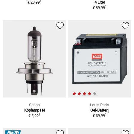
1
€ 23,99
4 Liter
1
€ 89,99
Spahn
Louis Parts
Koplamp H4
Gel-Batterij
1
1
€ 5,99
€ 39,99
NIEUW