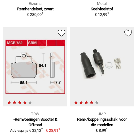
Rizoma
Motul
Remhendelset, zwart
Koelvloeistof
1
1
€ 280,00
€ 12,99
TRW
JMP
-Remvoeringen Scooter &
Rem-/koppelingsschak. voor
Offroad
div. modellen
1
1
2
€ 28,91
€ 8,99
Adviesprijs € 32,12