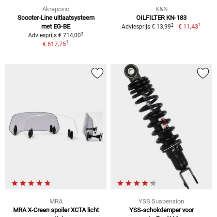
Akrapovic
K&N
Scooter-Line uitlaatsysteem
OILFILTER KN-183
1
2
met EG-BE
€ 11,43
Adviesprijs € 13,99
2
Adviesprijs € 714,00
1
€ 617,75
MRA
YSS Suspension
MRA X-Creen spoiler XCTA licht
YSS-schokdemper voor