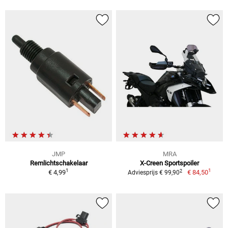
JMP
MRA
Remlichtschakelaar
X-Creen Sportspoiler
1
1
2
€ 4,99
€ 84,50
Adviesprijs € 99,90