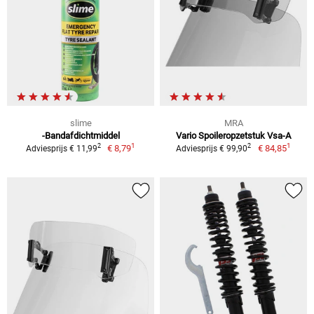
slime
MRA
-Bandafdichtmiddel
Vario Spoileropzetstuk Vsa-A
1
1
2
2
€ 8,79
€ 84,85
Adviesprijs € 11,99
Adviesprijs € 99,90