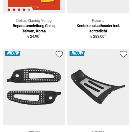
Delius Klasing Verlag
Rizoma
Reparaturanleitung China,
Kentekenplaathouder incl.
Taiwan, Korea
achterlicht
1
1
€ 24,90
€ 283,00
NIEUW
NIEUW