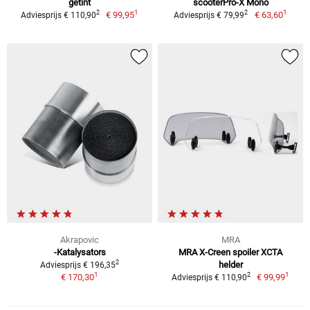
getint
scooterPro-X Mono
1
1
2
2
€ 99,95
€ 63,60
Adviesprijs € 110,90
Adviesprijs € 79,99
Akrapovic
MRA
-Katalysators
MRA X-Creen spoiler XCTA
2
helder
Adviesprijs € 196,35
1
1
2
€ 170,30
€ 99,99
Adviesprijs € 110,90