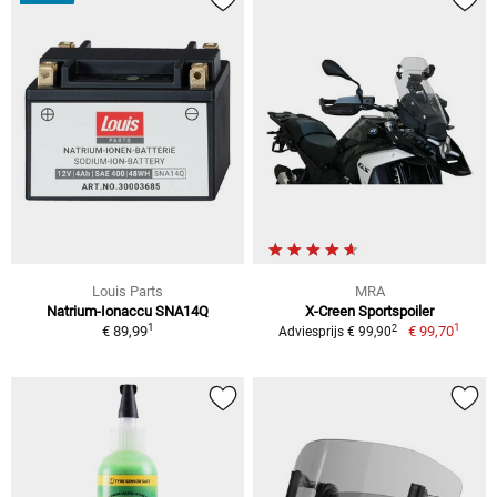
Louis Parts
MRA
Natrium-Ionaccu SNA14Q
X-Creen Sportspoiler
1
1
2
€ 89,99
€ 99,70
Adviesprijs € 99,90