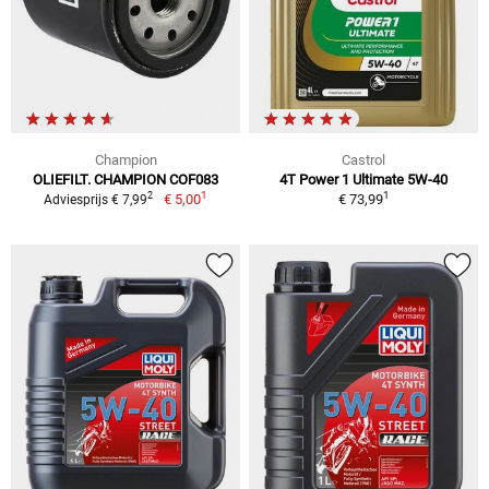
Champion
Castrol
OLIEFILT. CHAMPION COF083
4T Power 1 Ultimate 5W-40
1
1
2
€ 5,00
€ 73,99
Adviesprijs € 7,99