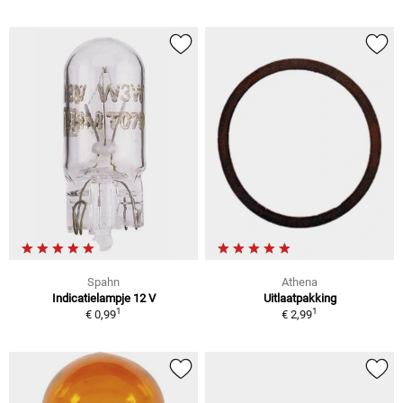
Spahn
Athena
Indicatielampje 12 V
Uitlaatpakking
1
1
€ 0,99
€ 2,99