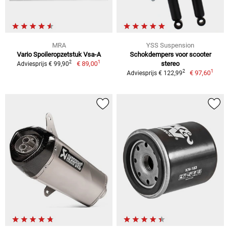
MRA
YSS Suspension
Vario Spoileropzetstuk Vsa-A
Schokdempers voor scooter
1
2
€ 89,00
stereo
Adviesprijs € 99,90
1
2
€ 97,60
Adviesprijs € 122,99