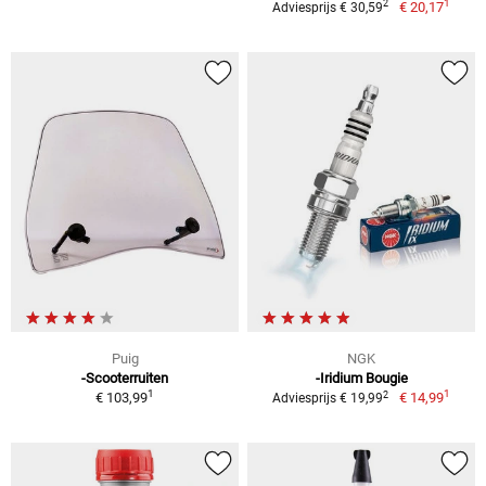
1
2
€ 20,17
Adviesprijs € 30,59
Puig
NGK
-Scooterruiten
-Iridium Bougie
1
1
2
€ 103,99
€ 14,99
Adviesprijs € 19,99