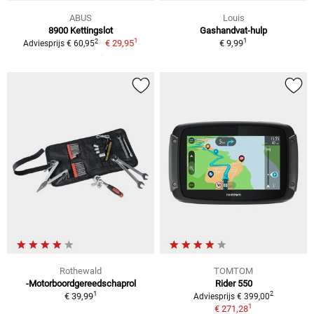
ABUS
Louis
8900 Kettingslot
Gashandvat-hulp
1
1
2
€ 29,95
€ 9,99
Adviesprijs € 60,95
Rothewald
TOMTOM
-Motorboordgereedschaprol
Rider 550
1
2
€ 39,99
Adviesprijs € 399,00
1
€ 271,28