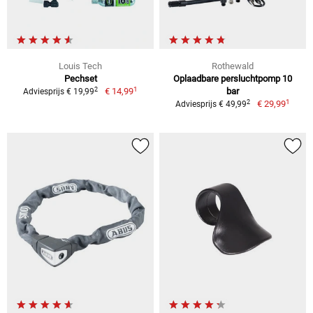
Louis Tech
Rothewald
Pechset
Oplaadbare persluchtpomp 10
1
2
€ 14,99
bar
Adviesprijs € 19,99
1
2
€ 29,99
Adviesprijs € 49,99