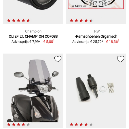
Champion
TRW
OLIEFILT. CHAMPION COF083
-Remschoenen Organisch
1
1
2
2
€ 5,00
€ 18,36
Adviesprijs € 7,99
Adviesprijs € 25,70