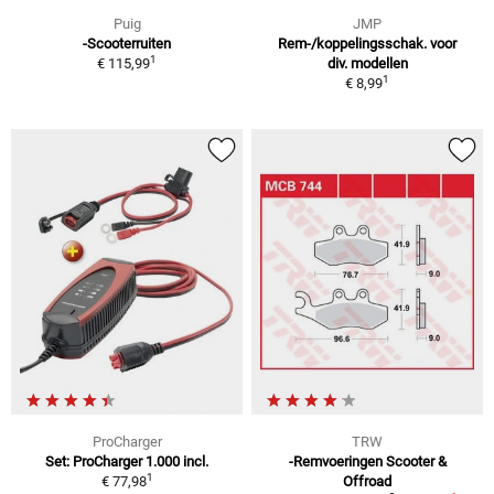
Puig
JMP
-Scooterruiten
Rem-/koppelingsschak. voor
1
€ 115,99
div. modellen
1
€ 8,99
ProCharger
TRW
Set: ProCharger 1.000 incl.
-Remvoeringen Scooter &
1
€ 77,98
Offroad