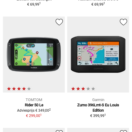
1
1
€ 69,99
€ 69,99
TOMTOM
Garmin
Rider 50 Le
Zumo 396Lmt-S Eu Louis
2
Edition
Adviesprijs € 349,00
1
1
€ 299,00
€ 399,99