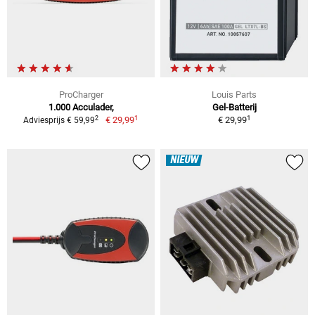
ProCharger
Louis Parts
1.000 Acculader,
Gel-Batterij
1
1
2
€ 29,99
€ 29,99
Adviesprijs € 59,99
NIEUW