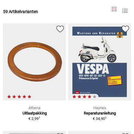
59 Artikelvarianten
Athena
Haynes
Uitlaatpakking
Reparaturanleitung
1
1
€ 2,99
€ 34,90