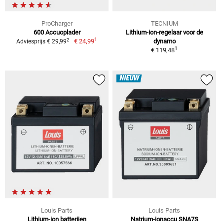
ProCharger
TECNIUM
600 Accuoplader
Lithium-ion-regelaar voor de
1
2
€ 24,99
dynamo
Adviesprijs € 29,99
1
€ 119,48
NIEUW
Louis Parts
Louis Parts
Lithium-ion batterijen
Natrium-ionaccu SNA7S