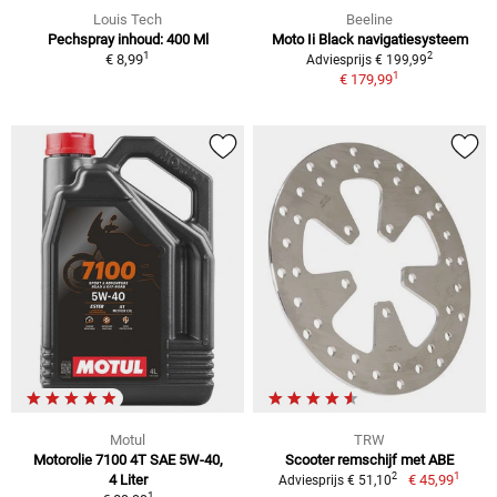
Louis Tech
Beeline
Pechspray inhoud: 400 Ml
Moto Ii Black navigatiesysteem
1
2
€ 8,99
Adviesprijs € 199,99
1
€ 179,99
Motul
TRW
Motorolie 7100 4T SAE 5W-40,
Scooter remschijf met ABE
1
2
4 Liter
€ 45,99
Adviesprijs € 51,10
1