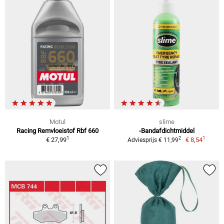
Motul
slime
Racing Remvloeistof Rbf 660
-Bandafdichtmiddel
1
1
2
€ 27,99
€ 8,54
Adviesprijs € 11,99