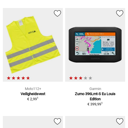
Moto112+
Garmin
Veiligheidsvest
Zumo 396Lmt-S Eu Louis
1
€ 2,99
Edition
1
€ 399,99