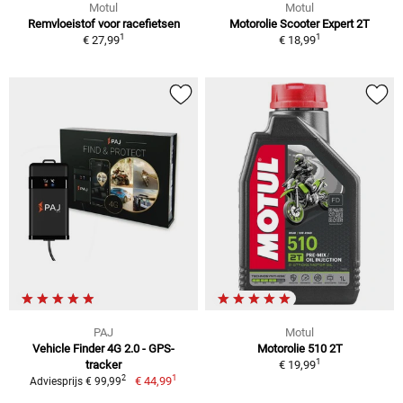
Motul
Motul
Remvloeistof voor racefietsen
Motorolie Scooter Expert 2T
1
1
€ 27,99
€ 18,99
PAJ
Motul
Vehicle Finder 4G 2.0 - GPS-
Motorolie 510 2T
1
tracker
€ 19,99
1
2
€ 44,99
Adviesprijs € 99,99