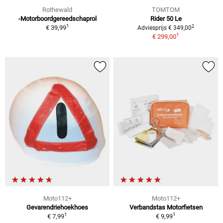
Rothewald
TOMTOM
-Motorboordgereedschaprol
Rider 50 Le
1
2
€ 39,99
Adviesprijs € 349,00
1
€ 299,00
Moto112+
Moto112+
Gevarendriehoekhoes
Verbandstas Motorfietsen
1
1
€ 7,99
€ 9,99