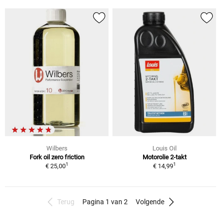
Wilbers
Louis Oil
Fork oil zero friction
Motorolie 2-takt
1
1
€ 25,00
€ 14,99
Terug
Pagina 1 van 2
Volgende