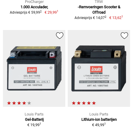
ProCharger
TRW
1.000 Acculader,
-Remvoeringen Scooter &
1
2
€ 29,99
Offroad
Adviesprijs € 59,99
1
2
€ 13,62
Adviesprijs € 14,07
Louis Parts
Louis Parts
Gel-Batterij
Lithium-ion batterijen
1
1
€ 19,99
€ 49,99