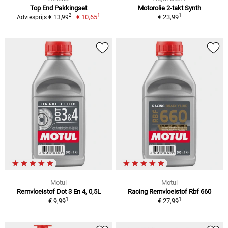
Top End Pakkingset
Motorolie 2-takt Synth
1
1
2
€ 10,65
€ 23,99
Adviesprijs € 13,99
Motul
Motul
Remvloeistof Dot 3 En 4, 0,5L
Racing Remvloeistof Rbf 660
1
1
€ 9,99
€ 27,99