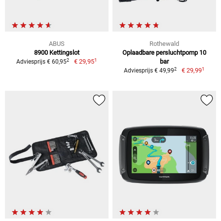
ABUS
Rothewald
8900 Kettingslot
Oplaadbare persluchtpomp 10
1
2
€ 29,95
bar
Adviesprijs € 60,95
1
2
€ 29,99
Adviesprijs € 49,99