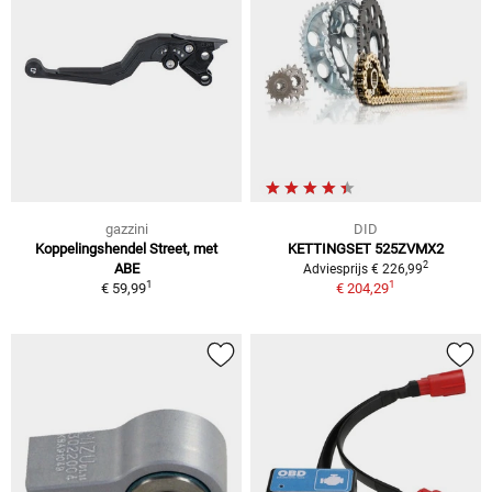
gazzini
DID
Koppelingshendel Street, met
KETTINGSET 525ZVMX2
2
ABE
Adviesprijs € 226,99
1
1
€ 59,99
€ 204,29