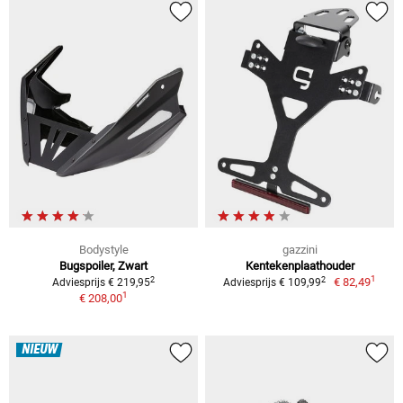
Bodystyle
gazzini
Bugspoiler, Zwart
Kentekenplaathouder
1
2
2
€ 82,49
Adviesprijs € 219,95
Adviesprijs € 109,99
1
€ 208,00
NIEUW