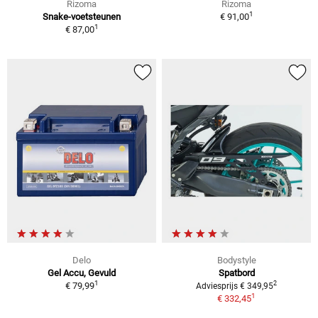
Rizoma
Rizoma
1
Snake-voetsteunen
€ 91,00
1
€ 87,00
Delo
Bodystyle
Gel Accu, Gevuld
Spatbord
1
2
€ 79,99
Adviesprijs € 349,95
1
€ 332,45