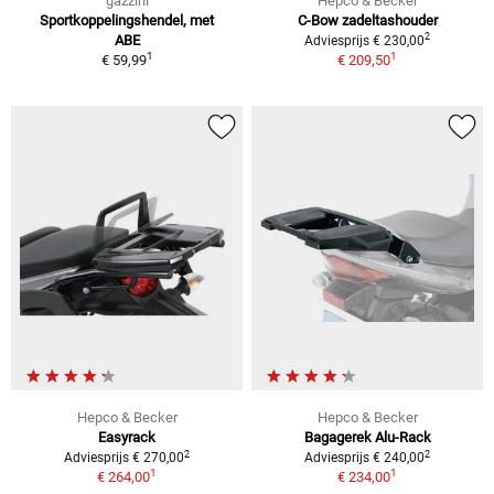
gazzini
Hepco & Becker
Sportkoppelingshendel, met
C-Bow zadeltashouder
2
ABE
Adviesprijs € 230,00
1
1
€ 59,99
€ 209,50
Hepco & Becker
Hepco & Becker
Easyrack
Bagagerek Alu-Rack
2
2
Adviesprijs € 270,00
Adviesprijs € 240,00
1
1
€ 264,00
€ 234,00