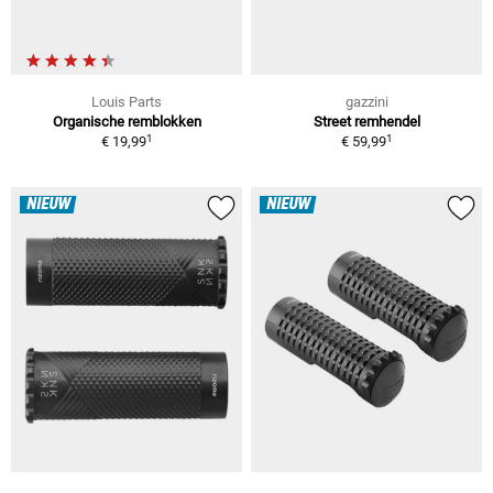
Louis Parts
gazzini
Organische remblokken
Street remhendel
1
1
€ 19,99
€ 59,99
NIEUW
NIEUW