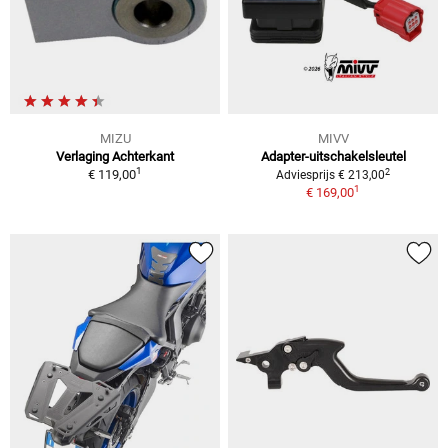
MIZU
MIVV
Verlaging Achterkant
Adapter-uitschakelsleutel
1
2
€ 119,00
Adviesprijs € 213,00
1
€ 169,00