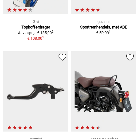
Givi
gazzini
Topkofferdrager
Sportremhendels, met ABE
1
2
€ 59,99
Adviesprijs € 135,00
1
€ 108,00