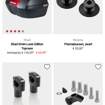
Shad
Rizoma
Shad SH44 Louis Edition
Prismabussen, zwart
1
Topcase
€ 55,00
1
2
€ 69,99
Adviesprijs € 136,59