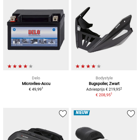
Delo
Bodystyle
Microvlies-Accu
Bugspoiler, Zwart
1
2
€ 49,99
Adviesprijs € 219,95
1
€ 208,95
NIEUW