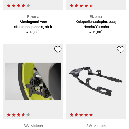
Rizoma
Rizoma
Montageset voor
Knipperlichtadapter, paar,
stuureindspiegels, stuk
Honda/Yamaha
1
1
€ 16,00
€ 15,00
SW-Motech
SW-Motech