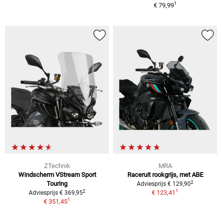
1
€ 79,99
ZTechnik
MRA
Windscherm VStream Sport
Raceruit rookgrijs, met ABE
2
Touring
Adviesprijs € 129,90
1
2
€ 123,41
Adviesprijs € 369,95
1
€ 351,45