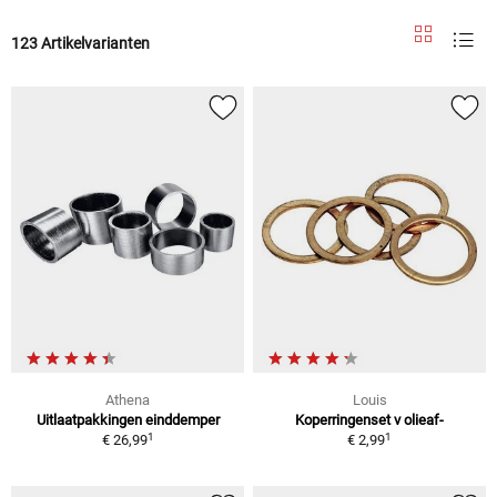
123 Artikelvarianten
Athena
Louis
Uitlaatpakkingen einddemper
Koperringenset v olieaf-
1
1
€ 26,99
€ 2,99