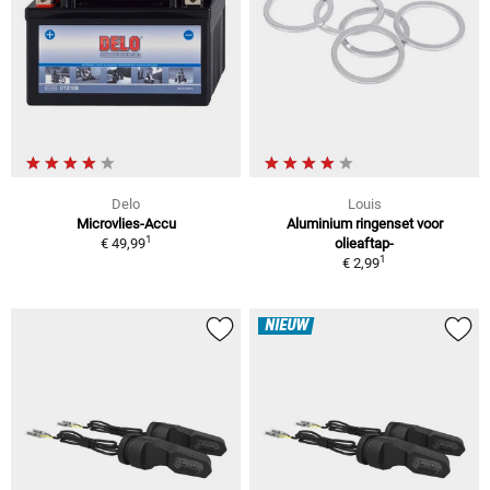
Delo
Louis
Microvlies-Accu
Aluminium ringenset voor
1
€ 49,99
olieaftap-
1
€ 2,99
NIEUW