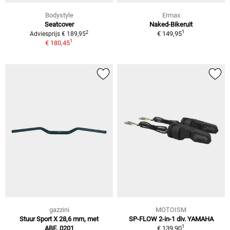
Bodystyle
Ermax
Seatcover
Naked-Bikeruit
1
2
€ 149,95
Adviesprijs € 189,95
1
€ 180,45
gazzini
MOTOISM
Stuur Sport X 28,6 mm, met
SP-FLOW 2-in-1 div. YAMAHA
1
ABE, 0201
€ 139,90