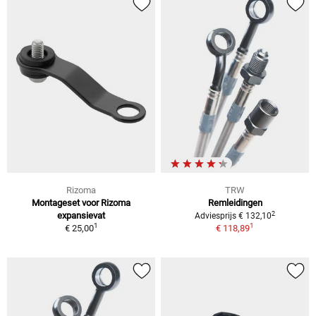
Rizoma
TRW
Montageset voor Rizoma
Remleidingen
2
expansievat
Adviesprijs € 132,10
1
1
€ 25,00
€ 118,89