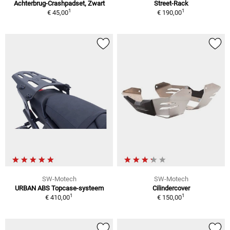
Achterbrug-Crashpadset, Zwart
Street-Rack
1
1
€ 45,00
€ 190,00
SW-Motech
SW-Motech
URBAN ABS Topcase-systeem
Cilindercover
1
1
€ 410,00
€ 150,00