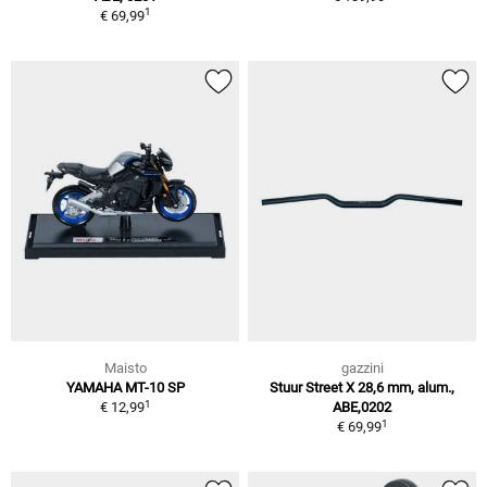
1
€ 69,99
Maisto
gazzini
YAMAHA MT-10 SP
Stuur Street X 28,6 mm, alum.,
1
€ 12,99
ABE,0202
1
€ 69,99