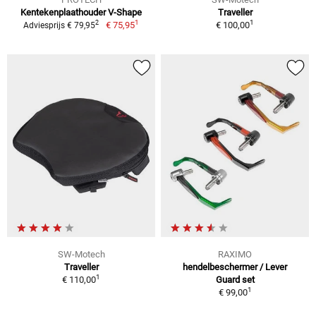
Kentekenplaathouder V-Shape
Traveller
1
1
2
€ 75,95
€ 100,00
Adviesprijs € 79,95
SW-Motech
RAXIMO
Traveller
hendelbeschermer / Lever
1
€ 110,00
Guard set
1
€ 99,00