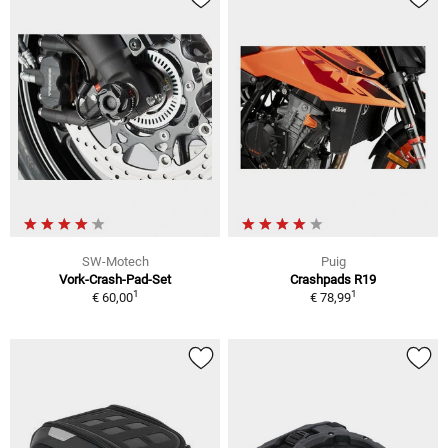
SW-Motech
Puig
Vork-Crash-Pad-Set
Crashpads R19
1
1
€ 60,00
€ 78,99